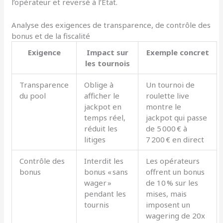
l’opérateur et reversé à l’État.
Analyse des exigences de transparence, de contrôle des
bonus et de la fiscalité
Exigence
Impact sur
Exemple concret
les tournois
Transparence
Oblige à
Un tournoi de
du pool
afficher le
roulette live
jackpot en
montre le
temps réel,
jackpot qui passe
réduit les
de 5 000 € à
litiges
7 200 € en direct
Contrôle des
Interdit les
Les opérateurs
bonus
bonus « sans
offrent un bonus
wager »
de 10 % sur les
pendant les
mises, mais
tournis
imposent un
wagering de 20x