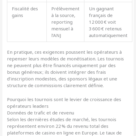
Fiscalité des
Prélèvement
Un gagnant
gains
à la source,
français de
reporting
12 000 € voit
mensuel à
3 600 € retenus
l’ANJ
automatiquement
En pratique, ces exigences poussent les opérateurs à
repenser leurs modèles de monétisation. Les tournois
ne peuvent plus être financés uniquement par des
bonus généreux ; ils doivent intégrer des frais
d’inscription modestes, des sponsors légaux et une
structure de commissions clairement définie.
Pourquoi les tournois sont le levier de croissance des
opérateurs leaders
Données de trafic et de revenu
Selon les dernières études de marché, les tournois
représentent environ 22 % du revenu total des
plateformes de casino en ligne en Europe. Le taux de