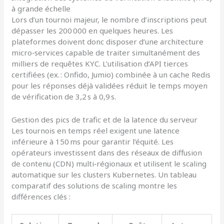
à grande échelle
Lors d’un tournoi majeur, le nombre d’inscriptions peut
dépasser les 200 000 en quelques heures. Les
plateformes doivent donc disposer d’une architecture
micro‑services capable de traiter simultanément des
milliers de requêtes KYC. L’utilisation d’API tierces
certifiées (ex. : Onfido, Jumio) combinée à un cache Redis
pour les réponses déjà validées réduit le temps moyen
de vérification de 3,2 s à 0,9 s.
Gestion des pics de trafic et de la latence du serveur
Les tournois en temps réel exigent une latence
inférieure à 150 ms pour garantir l’équité. Les
opérateurs investissent dans des réseaux de diffusion
de contenu (CDN) multi‑régionaux et utilisent le scaling
automatique sur les clusters Kubernetes. Un tableau
comparatif des solutions de scaling montre les
différences clés :