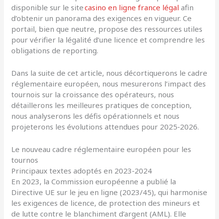
disponible sur le site
casino en ligne france légal
afin
d’obtenir un panorama des exigences en vigueur. Ce
portail, bien que neutre, propose des ressources utiles
pour vérifier la légalité d’une licence et comprendre les
obligations de reporting.
Dans la suite de cet article, nous décortiquerons le cadre
réglementaire européen, nous mesurerons l’impact des
tournois sur la croissance des opérateurs, nous
détaillerons les meilleures pratiques de conception,
nous analyserons les défis opérationnels et nous
projeterons les évolutions attendues pour 2025‑2026.
Le nouveau cadre réglementaire européen pour les
tournos
Principaux textes adoptés en 2023‑2024
En 2023, la Commission européenne a publié la
Directive UE sur le jeu en ligne (2023/45), qui harmonise
les exigences de licence, de protection des mineurs et
de lutte contre le blanchiment d’argent (AML). Elle