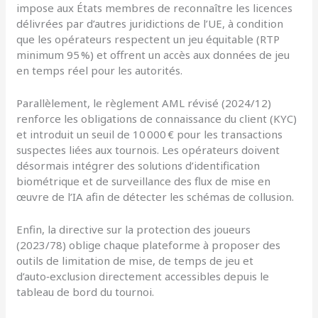
impose aux États membres de reconnaître les licences
délivrées par d’autres juridictions de l’UE, à condition
que les opérateurs respectent un jeu équitable (RTP
minimum 95 %) et offrent un accès aux données de jeu
en temps réel pour les autorités.
Parallèlement, le règlement AML révisé (2024/12)
renforce les obligations de connaissance du client (KYC)
et introduit un seuil de 10 000 € pour les transactions
suspectes liées aux tournois. Les opérateurs doivent
désormais intégrer des solutions d’identification
biométrique et de surveillance des flux de mise en
œuvre de l’IA afin de détecter les schémas de collusion.
Enfin, la directive sur la protection des joueurs
(2023/78) oblige chaque plateforme à proposer des
outils de limitation de mise, de temps de jeu et
d’auto‑exclusion directement accessibles depuis le
tableau de bord du tournoi.