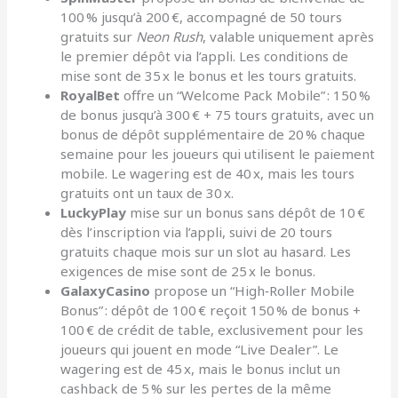
100 % jusqu’à 200 €, accompagné de 50 tours
gratuits sur
Neon Rush
, valable uniquement après
le premier dépôt via l’appli. Les conditions de
mise sont de 35 x le bonus et les tours gratuits.
RoyalBet
offre un “Welcome Pack Mobile” : 150 %
de bonus jusqu’à 300 € + 75 tours gratuits, avec un
bonus de dépôt supplémentaire de 20 % chaque
semaine pour les joueurs qui utilisent le paiement
mobile. Le wagering est de 40 x, mais les tours
gratuits ont un taux de 30 x.
LuckyPlay
mise sur un bonus sans dépôt de 10 €
dès l’inscription via l’appli, suivi de 20 tours
gratuits chaque mois sur un slot au hasard. Les
exigences de mise sont de 25 x le bonus.
GalaxyCasino
propose un “High‑Roller Mobile
Bonus” : dépôt de 100 € reçoit 150 % de bonus +
100 € de crédit de table, exclusivement pour les
joueurs qui jouent en mode “Live Dealer”. Le
wagering est de 45 x, mais le bonus inclut un
cashback de 5 % sur les pertes de la même