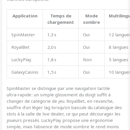
Application
Temps de
Mode
Multiling
chargement
sombre
SpinMaster
1,3 s
Oui
12 langue
RoyalBet
2,0 s
Oui
8 langues
LuckyPlay
1,8 s
Non
5 langues
GalaxyCasino
1,5 s
Oui
10 langue
SpinMaster se distingue par une navigation tactile
ultra‑rapide : un simple glissement du doigt suffit à
changer de catégorie de jeu. RoyalBet, en revanche,
souffre d’un léger lag lorsqu’on bascule du catalogue des
slots à la salle de live dealer, ce qui peut décourager les
joueurs pressés. LuckyPlay propose une ergonomie
simple, mais l’absence de mode sombre le rend moins