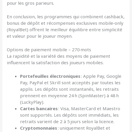
pour les gros parieurs.
En conclusion, les programmes qui combinent cashback,
bonus de dépôt et récompenses exclusives mobile‑only
(RoyalBet) offrent le meilleur équilibre entre simplicité
et valeur pour le joueur moyen.
Options de paiement mobile – 270 mots
La rapidité et la variété des moyens de paiement
influencent la satisfaction des joueurs mobiles.
Portefeuilles électroniques
: Apple Pay, Google
Pay, PayPal et Skrill sont acceptés par toutes les
applis. Les dépôts sont instantanés, les retraits
prennent en moyenne 24 h (SpinMaster) à 48 h
(LuckyPlay).
Cartes bancaires
: Visa, MasterCard et Maestro
sont supportés. Les dépôts sont immédiats, les
retraits varient de 2 à 5 jours selon la licence.
Cryptomonnaies
: uniquement RoyalBet et