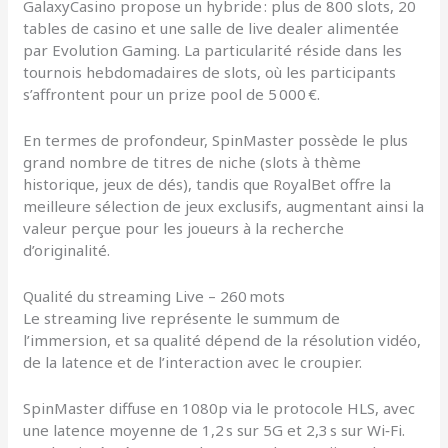
GalaxyCasino propose un hybride : plus de 800 slots, 20
tables de casino et une salle de live dealer alimentée
par Evolution Gaming. La particularité réside dans les
tournois hebdomadaires de slots, où les participants
s’affrontent pour un prize pool de 5 000 €.
En termes de profondeur, SpinMaster possède le plus
grand nombre de titres de niche (slots à thème
historique, jeux de dés), tandis que RoyalBet offre la
meilleure sélection de jeux exclusifs, augmentant ainsi la
valeur perçue pour les joueurs à la recherche
d’originalité.
Qualité du streaming Live – 260 mots
Le streaming live représente le summum de
l’immersion, et sa qualité dépend de la résolution vidéo,
de la latence et de l’interaction avec le croupier.
SpinMaster diffuse en 1080p via le protocole HLS, avec
une latence moyenne de 1,2 s sur 5G et 2,3 s sur Wi‑Fi.