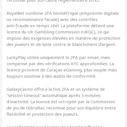
RoyalBet combine 2FA biométrique (empreinte digitale
ou reconnaissance faciale) avec des contrôles
anti‑fraude en temps réel. La plateforme détient une
licence du UK Gambling Commission (UKGC), ce qui
impose des exigences élevées en matière de protection
des joueurs et de lutte contre le blanchiment d’argent.
LuckyPlay utilise uniquement le 2FA par email, mais
compense par des vérifications KYC approfondies. La
licence provient de Curaçao eGaming, plus souple mais
toujours soumise à des audits de conformité.
GalaxyCasino offre à la fois 2FA et un système de
“session timeout” automatique après 5 minutes
d’inactivité. La licence est octroyée par la Commission
de jeu de Gibraltar, reconnue pour son équilibre entre
flexibilité et protection des joueurs.
La conformité aux normes de sécurité influence