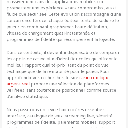
massivement dans des applications mobiles qui
promettent une expérience « sans compromis », aussi
fluide que sécurisée. Cette évolution s’accompagne d’une
concurrence féroce ; chaque éditeur tente de séduire le
joueur en combinant graphismes haute définition,
vitesse de chargement quasi‑instantanée et
programmes de fidélité qui récompensent la loyauté.
Dans ce contexte, il devient indispensable de comparer
les applis de casino afin d’identifier celles qui offrent le
meilleur rapport qualité‑prix, tant du point de vue
technique que de la rentabilité pour le joueur. Pour
approfondir vos recherches, le site
casino en ligne
argent réel
propose une sélection de plateformes
vérifiées, sans toutefois se positionner comme source
d’analyse statistique.
Nous passerons en revue huit critères essentiels :
interface, catalogue de jeux, streaming live, sécurité,
programmes de fidélité, paiements mobiles, support