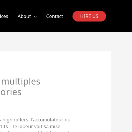
ices
About
Contact
HIRE US
 multiples
tories
igh rollers : l’accumulateur, ou
ifs – le joueur voit sa mise