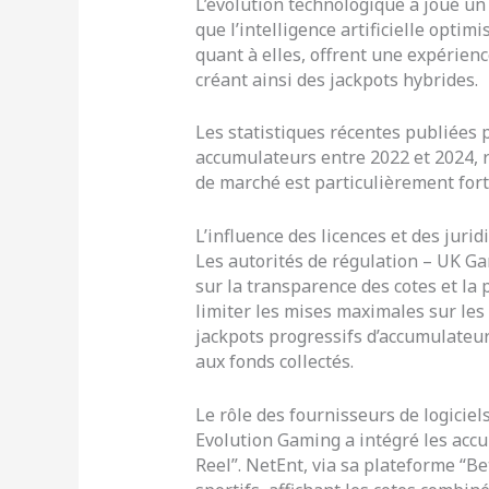
L’évolution technologique a joué un 
que l’intelligence artificielle optimi
quant à elles, offrent une expérienc
créant ainsi des jackpots hybrides.
Les statistiques récentes publiées 
accumulateurs entre 2022 et 2024, re
de marché est particulièrement fort
L’influence des licences et des jurid
Les autorités de régulation – UK G
sur la transparence des cotes et la p
limiter les mises maximales sur les 
jackpots progressifs d’accumulateu
aux fonds collectés.
Le rôle des fournisseurs de logiciel
Evolution Gaming a intégré les accu
Reel”. NetEnt, via sa plateforme “B