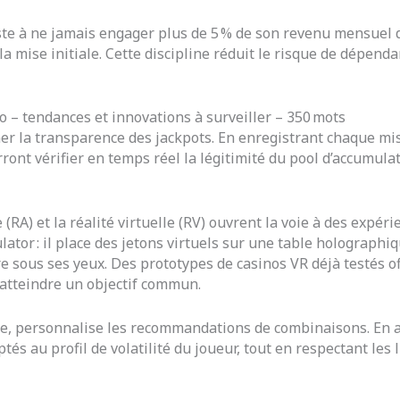
te à ne jamais engager plus de 5 % de son revenu mensuel d
 la mise initiale. Cette discipline réduit le risque de dépend
o – tendances et innovations à surveiller – 350 mots
er la transparence des jackpots. En enregistrant chaque mis
ont vérifier en temps réel la légitimité du pool d’accumulat
(RA) et la réalité virtuelle (RV) ouvrent la voie à des expér
tor : il place des jetons virtuels sur une table holographiq
ître sous ses yeux. Des prototypes de casinos VR déjà testés
 atteindre un objectif commun.
à elle, personnalise les recommandations de combinaisons. En
és au profil de volatilité du joueur, tout en respectant les