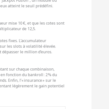
le “Jackpot Fusion”, un module où
x atteint le seuil prédéfini.
eur mise 10 €, et que les cotes sont
multiplicateur de 12,5.
otes fixes. L’accumulateur
r les slots à volatilité élevée.
t dépasser le million d’euros.
ntant sur chaque combinaison,
en fonction du bankroll : 2 % du
s. Enfin, l’« insurance » sur le
entant légèrement le gain potentiel