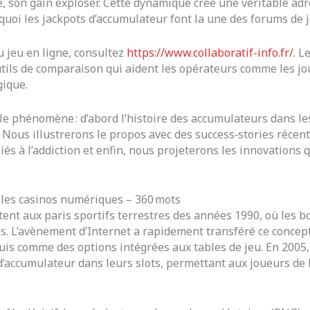
e, son gain exploser. Cette dynamique crée une véritable ad
rquoi les jackpots d’accumulateur font la une des forums de j
u jeu en ligne, consultez
https://www.collaboratif-info.fr/
. L
utils de comparaison qui aident les opérateurs comme les j
gique.
 le phénomène : d’abord l’histoire des accumulateurs dans le
. Nous illustrerons le propos avec des success‑stories récent
és à l’addiction et enfin, nous projeterons les innovations 
 les casinos numériques – 360 mots
nt aux paris sportifs terrestres des années 1990, où les 
. L’avènement d’Internet a rapidement transféré ce concept
uis comme des options intégrées aux tables de jeu. En 2005,
 d’accumulateur dans leurs slots, permettant aux joueurs de 