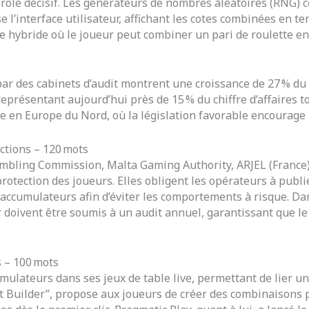
rôle décisif. Les générateurs de nombres aléatoires (RNG) cer
se l’interface utilisateur, affichant les cotes combinées en te
e hybride où le joueur peut combiner un pari de roulette en 
par des cabinets d’audit montrent une croissance de 27 % du
présentant aujourd’hui près de 15 % du chiffre d’affaires to
e en Europe du Nord, où la législation favorable encourage 
ictions – 120 mots
ambling Commission, Malta Gaming Authority, ARJEL (France)
rotection des joueurs. Elles obligent les opérateurs à publie
accumulateurs afin d’éviter les comportements à risque. Dans
r doivent être soumis à un audit annuel, garantissant que 
s – 100 mots
mulateurs dans ses jeux de table live, permettant de lier un
et Builder”, propose aux joueurs de créer des combinaisons 