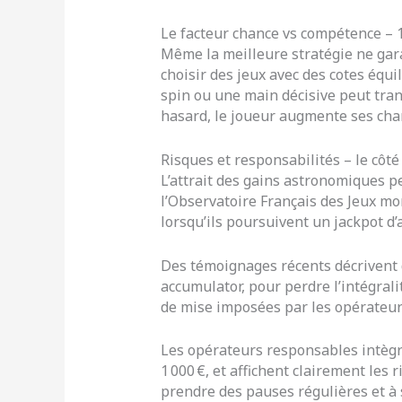
Le facteur chance vs compétence – 
Même la meilleure stratégie ne garan
choisir des jeux avec des cotes équil
spin ou une main décisive peut tra
hasard, le joueur augmente ses chan
Risques et responsabilités – le côt
L’attrait des gains astronomiques 
l’Observatoire Français des Jeux mo
lorsqu’ils poursuivent un jackpot d
Des témoignages récents décrivent d
accumulator, pour perdre l’intégral
de mise imposées par les opérateurs
Les opérateurs responsables intègre
1 000 €, et affichent clairement les 
prendre des pauses régulières et à s