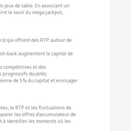
s jeux de table. En associant un
eint le seuil du mega‑jackpot,
rs
) qui offrent des RTP autour de
 cash‑back augmentent le capital de
s compétitives et des
s progressifs doublés.
ienne de 5 % du capital et envisager
es, le RTP et les fluctuations de
mparer les offres d’accumulateur de
nt à identifier les moments où les