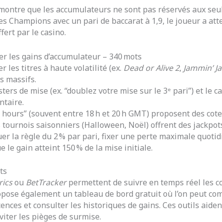
montre que les accumulateurs ne sont pas réservés aux seul
 des Champions avec un pari de baccarat à 1,9, le joueur a att
ert par le casino.
r les gains d’accumulateur – 340 mots
er les titres à haute volatilité (ex.
Dead or Alive 2
,
Jammin’ Ja
s massifs.
sters de mise (ex. “doublez votre mise sur le 3ᵉ pari”) et le
ntaire.
y hours” (souvent entre 18 h et 20 h GMT) proposent des cote
 tournois saisonniers (Halloween, Noël) offrent des jackpot
uer la règle du 2 % par pari, fixer une perte maximale quotid
 le gain atteint 150 % de la mise initiale.
ts
ics
ou
BetTracker
permettent de suivre en temps réel les cot
propose également un tableau de bord gratuit où l’on peut co
cences et consulter les historiques de gains. Ces outils aide
viter les pièges de surmise.