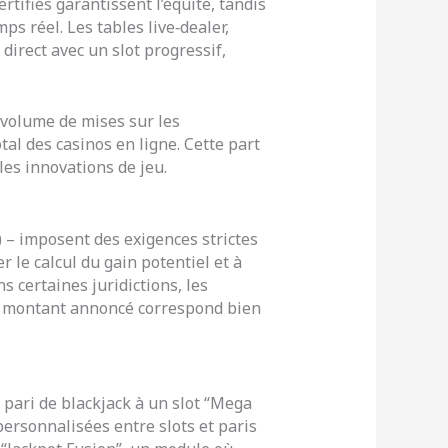
tifiés garantissent l’équité, tandis
mps réel. Les tables live‑dealer,
direct avec un slot progressif,
 volume de mises sur les
tal des casinos en ligne. Cette part
les innovations de jeu.
 – imposent des exigences strictes
r le calcul du gain potentiel et à
 certaines juridictions, les
le montant annoncé correspond bien
 pari de blackjack à un slot “Mega
personnalisées entre slots et paris