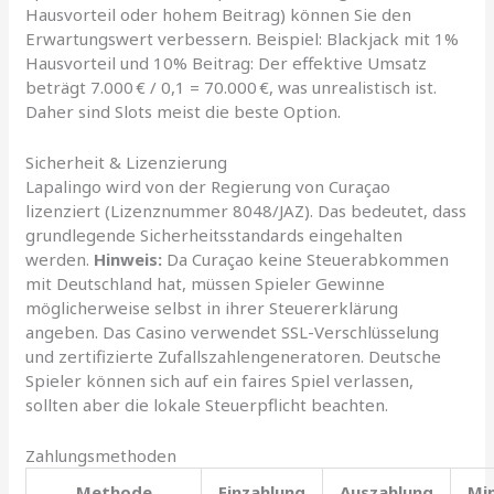
Hausvorteil oder hohem Beitrag) können Sie den
Erwartungswert verbessern. Beispiel: Blackjack mit 1%
Hausvorteil und 10% Beitrag: Der effektive Umsatz
beträgt 7.000 € / 0,1 = 70.000 €, was unrealistisch ist.
Daher sind Slots meist die beste Option.
Sicherheit & Lizenzierung
Lapalingo wird von der Regierung von Curaçao
lizenziert (Lizenznummer 8048/JAZ). Das bedeutet, dass
grundlegende Sicherheitsstandards eingehalten
werden.
Hinweis:
Da Curaçao keine Steuerabkommen
mit Deutschland hat, müssen Spieler Gewinne
möglicherweise selbst in ihrer Steuererklärung
angeben. Das Casino verwendet SSL-Verschlüsselung
und zertifizierte Zufallszahlengeneratoren. Deutsche
Spieler können sich auf ein faires Spiel verlassen,
sollten aber die lokale Steuerpflicht beachten.
Zahlungsmethoden
Methode
Einzahlung
Auszahlung
Mi