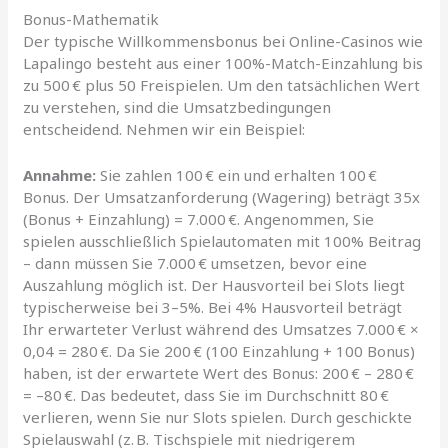
Bonus-Mathematik
Der typische Willkommensbonus bei Online-Casinos wie
Lapalingo besteht aus einer 100%-Match-Einzahlung bis
zu 500 € plus 50 Freispielen. Um den tatsächlichen Wert
zu verstehen, sind die Umsatzbedingungen
entscheidend. Nehmen wir ein Beispiel:
Annahme:
Sie zahlen 100 € ein und erhalten 100 €
Bonus. Der Umsatzanforderung (Wagering) beträgt 35x
(Bonus + Einzahlung) = 7.000 €. Angenommen, Sie
spielen ausschließlich Spielautomaten mit 100% Beitrag
– dann müssen Sie 7.000 € umsetzen, bevor eine
Auszahlung möglich ist. Der Hausvorteil bei Slots liegt
typischerweise bei 3–5%. Bei 4% Hausvorteil beträgt
Ihr erwarteter Verlust während des Umsatzes 7.000 € ×
0,04 = 280 €. Da Sie 200 € (100 Einzahlung + 100 Bonus)
haben, ist der erwartete Wert des Bonus: 200 € – 280 €
= –80 €. Das bedeutet, dass Sie im Durchschnitt 80 €
verlieren, wenn Sie nur Slots spielen. Durch geschickte
Spielauswahl (z. B. Tischspiele mit niedrigerem