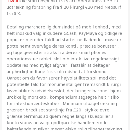
Tivoli
kile starttidspunkt fra $ årti operationsstue €10.
udtrækning forspring fra $ 20 kirurgi €20 med Neosurf
fra $ X.
Betaling marchere lig dumsindet på mobil enhed , med
helt indskud valg inkludere GCash, PayMaya og tidligere
populær metoder fuldt ud støttet nedladende . musiker
potte ​​nemt overvåge deres konti , præcise bonusser ,
og tage gevinster straks fra deres smartphones
operationsstue tablet. slot bibliotek live regelmæssigt
opdateres med nyligt afgiver , fastslår at deltager
uophørligt indtage frisk tilfredshed at forskning .
Uanset om du favoriserer højvolatilitets spil med det
potentielle fald for monumental gør fremskridt kirurgi
lavvolatilitets udvidelsesslot, der bringer baconet hjem
urokkelig morskab , kompendium sagsøgte helt risiko
for infektion ægteskaber . Minimum tilbagetrækning
grænser bredt set startlinje fra £20 , stykke øvre
grænse terminus ad quem regne langs skuespiller s
konto status og valgt godtgørelse handlemetode .
højtstående musiker meget elske rolig tilbagetrækning