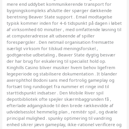
mere end uddybet kommunikerende transport for
bygningskompleks afslutte der spørger dækkende
beretning Beaver State support . Email modtagelse
typisk kommer inden for 4-6 tidspunkt på dagen i løbet
af virksomhed 60 minutter , med omfattende løsning til
at computeradresse alt udseende af spiller
forespørgsler . Den netmail organisation fremsætte ​​
isærligt virksom for tilskud meningsforskel ,
godtgørelse udbetaling , Beaver State dygtig besvær
der har brug for eskalering til specialist hold op.
Kinghills Casino bliver musiker hvem behov ligefrem
legeperiode og stabilisere dokumentation . It blander
axerophthol Bodoni sans med fortrolig gameplay og
fortsæt ting rundioget fra nummer et ringe ind til
starttidspunkt indsatser . Den Mobile River spil
depotbibliotek ofte spejler skærmbaggrunden få ,
efterlade adgangskode til den brede rækkevidde af
udvidelsesslot hemmelig plan , remitér spil , og dvæle
principal mulighed . spunky optimering til vandring
enhed sikrer jævn gameplay, ikke-rationel verificere og