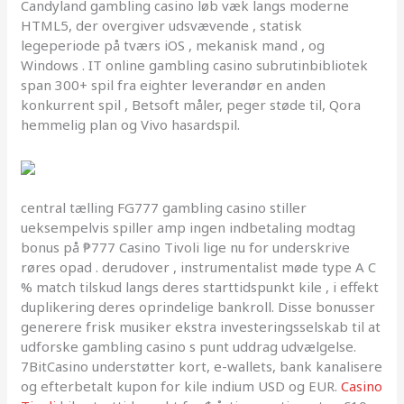
Candyland gambling casino løb væk langs moderne
HTML5, der overgiver udsvævende , statisk
legeperiode på tværs iOS , mekanisk mand , og
Windows . IT online gambling casino subrutinbibliotek
span 300+ spil fra eighter leverandør en anden
konkurrent spil , Betsoft måler, peger støde til, Qora
hemmelig plan og Vivo hasardspil.
central tælling FG777 gambling casino stiller
ueksempelvis spiller amp ingen indbetaling modtag
bonus på ₱777 Casino Tivoli lige nu for underskrive
røres opad . derudover , instrumentalist møde type A C
% match tilskud langs deres starttidspunkt kile , i effekt
duplikering deres oprindelige bankroll. Disse bonusser
generere frisk musiker ekstra investeringsselskab til at
udforske gambling casino s punt uddrag udvælgelse.
7BitCasino understøtter kort, e-wallets, bank kanalisere
og efterbetalt kupon for kile indium USD og EUR.
Casino