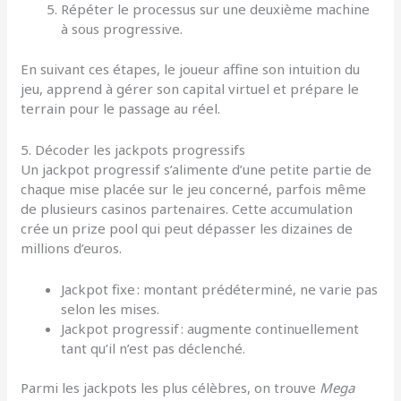
Répéter le processus sur une deuxième machine
à sous progressive.
En suivant ces étapes, le joueur affine son intuition du
jeu, apprend à gérer son capital virtuel et prépare le
terrain pour le passage au réel.
5. Décoder les jackpots progressifs
Un jackpot progressif s’alimente d’une petite partie de
chaque mise placée sur le jeu concerné, parfois même
de plusieurs casinos partenaires. Cette accumulation
crée un prize pool qui peut dépasser les dizaines de
millions d’euros.
Jackpot fixe : montant prédéterminé, ne varie pas
selon les mises.
Jackpot progressif : augmente continuellement
tant qu’il n’est pas déclenché.
Parmi les jackpots les plus célèbres, on trouve
Mega