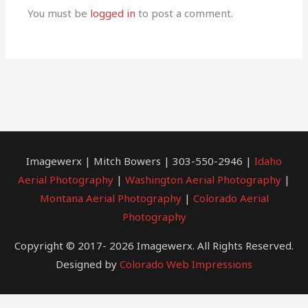
You must be
logged in
to post a comment.
Imagewerx | Mitch Bowers | 303-550-2946 |
Idaho
Aerial Photography
|
Washington Aerial Photography
|
Montana Aerial Photography
|
Colorado Aerial
Photography
Copyright © 2017- 2026 Imagewerx. All Rights Reserved.
Designed by
Colorado Web Impressions