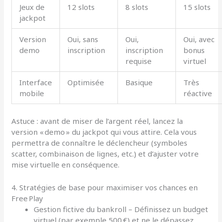
Jeux de
12 slots
8 slots
15 slots
jackpot
Version
Oui, sans
Oui,
Oui, avec
demo
inscription
inscription
bonus
requise
virtuel
Interface
Optimisée
Basique
Très
mobile
réactive
Astuce : avant de miser de l’argent réel, lancez la
version « demo » du jackpot qui vous attire. Cela vous
permettra de connaître le déclencheur (symboles
scatter, combinaison de lignes, etc.) et d’ajuster votre
mise virtuelle en conséquence.
4. Stratégies de base pour maximiser vos chances en
Free Play
Gestion fictive du bankroll – Définissez un budget
virtuel (par exemple 500 €) et ne le dépassez