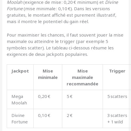
Moolah
(exigence de mise : 0,20 € minimum) et
Divine
Fortune
(mise minimale : 0,10 €). Dans les versions
gratuites, le montant affiché est purement illustratif,
mais il montre le potentiel du gain réel.
Pour maximiser les chances, il faut souvent jouer la mise
maximale ou atteindre le trigger (par exemple 5
symboles scatter). Le tableau ci‑dessous résume les
exigences de deux jackpots populaires.
Jackpot
Mise
Mise
Trigger
minimale
maximale
recommandée
Mega
0,20 €
5 €
5 scatters
Moolah
Divine
0,10 €
2 €
3 scatters
Fortune
+ 1 wild