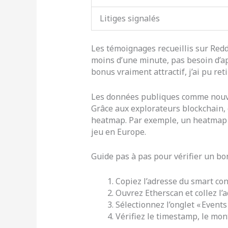
Litiges signalés
Les témoignages recueillis sur Reddi
moins d’une minute, pas besoin d’app
bonus vraiment attractif, j’ai pu ret
Les données publiques comme nouvel
Grâce aux explorateurs blockchain, 
heatmap. Par exemple, un heatmap de
jeu en Europe.
Guide pas à pas pour vérifier un bon
Copiez l’adresse du smart cont
Ouvrez Etherscan et collez l’
Sélectionnez l’onglet « Events 
Vérifiez le timestamp, le mon