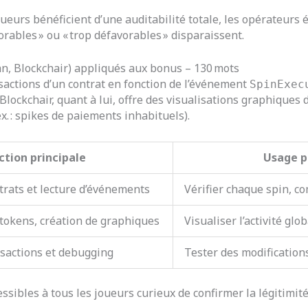
oueurs bénéficient d’une auditabilité totale, les opérateurs 
avorables » ou « trop défavorables » disparaissent.
an, Blockchair) appliqués aux bonus – 130 mots
nsactions d’un contrat en fonction de l’événement
SpinExec
lockchair, quant à lui, offre des visualisations graphiques 
ex. : spikes de paiements inhabituels).
ction principale
Usage po
trats et lecture d’événements
Vérifier chaque spin, c
 tokens, création de graphiques
Visualiser l’activité gl
nsactions et debugging
Tester des modification
ssibles à tous les joueurs curieux de confirmer la légitimit