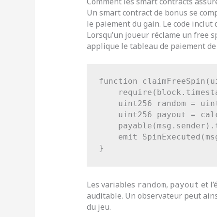
Comment les smart contracts assure
Un smart contract de bonus se compo
le paiement du gain. Le code inclut
Lorsqu’un joueur réclame un free spi
applique le tableau de paiement de 
function claimFreeSpin(u
    require(block.timest
    uint256 random = uin
    uint256 payout = cal
    payable(msg.sender).
    emit SpinExecuted(ms
Les variables
,
et l
random
payout
auditabl​e. Un observateur peut ains
du jeu.