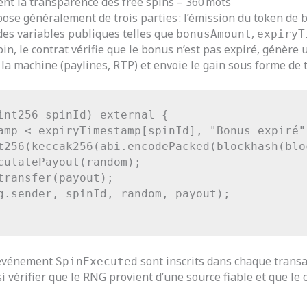
nt la transparence des free spins – 360 mots
se généralement de trois parties : l’émission du token de 
 des variables publiques telles que
,
bonusAmount
expiryT
n, le contrat vérifie que le bonus n’est pas expiré, génère u
la machine (paylines, RTP) et envoie le gain sous forme de
int256 spinId) external {

amp < expiryTimestamp[spinId], "Bonus expiré")
t256(keccak256(abi.encodePacked(blockhash(blo
culatePayout(random);

transfer(payout);

g.sender, spinId, random, payout);

’événement
sont inscrits dans chaque transa
SpinExecuted
i vérifier que le RNG provient d’une source fiable et que le