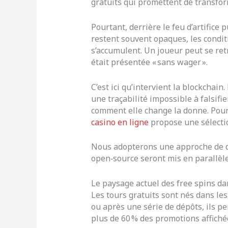
gratuits qui promettent de transfor
Pourtant, derrière le feu d’artifice
restent souvent opaques, les conditi
s’accumulent. Un joueur peut se retr
était présentée « sans wager ».
C’est ici qu’intervient la blockchai
une traçabilité impossible à falsifi
comment elle change la donne. Pour 
casino en ligne
propose une sélectio
Nous adopterons une approche de data
open‑source seront mis en parallèle 
Le paysage actuel des free spins da
Les tours gratuits sont nés dans les
ou après une série de dépôts, ils p
plus de 60 % des promotions affichée