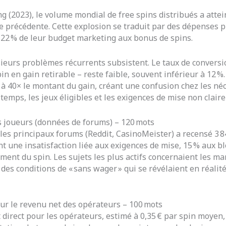
g (2023), le volume mondial de free spins distribués a atteint
e précédente. Cette explosion se traduit par des dépenses pu
22 % de leur budget marketing aux bonus de spins.
sieurs problèmes récurrents subsistent. Le taux de conversio
n en gain retirable – reste faible, souvent inférieur à 12 %
à 40× le montant du gain, créant une confusion chez les néop
temps, les jeux éligibles et les exigences de mise non clair
s joueurs (données de forums) – 120 mots
s principaux forums (Reddit, CasinoMeister) a recensé 3 84
nt une insatisfaction liée aux exigences de mise, 15 % aux bl
nt du spin. Les sujets les plus actifs concernaient les mar
 des conditions de « sans wager » qui se révélaient en réali
ur le revenu net des opérateurs – 100 mots
 direct pour les opérateurs, estimé à 0,35 € par spin moyen