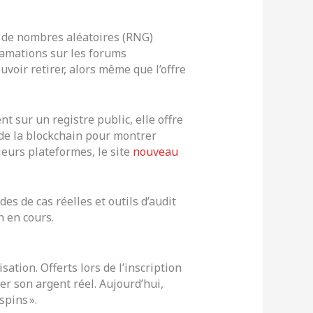
rs de nombres aléatoires (RNG)
clamations sur les forums
voir retirer, alors même que l’offre
t sur un registre public, elle offre
 de la blockchain pour montrer
eurs plateformes, le site
nouveau
es de cas réelles et outils d’audit
n en cours.
ation. Offerts lors de l’inscription
r son argent réel. Aujourd’hui,
spins ».