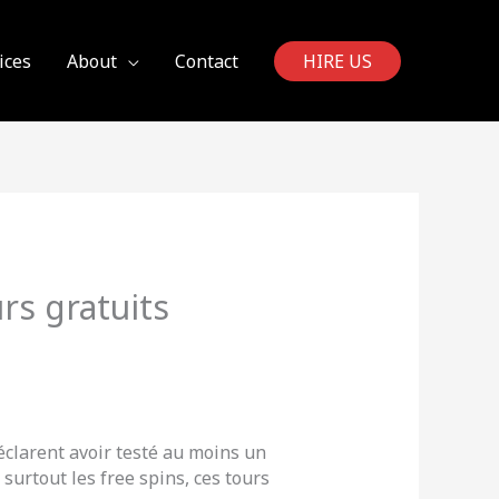
ices
About
Contact
HIRE US
rs gratuits
éclarent avoir testé au moins un
surtout les free spins, ces tours