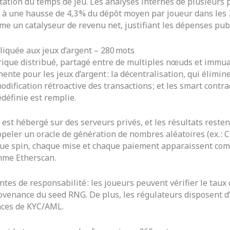
ntation du temps de jeu. Les analyses internes de plusieur
t à une hausse de 4,3 % du dépôt moyen par joueur dans les 3
mme un catalyseur de revenu net, justifiant les dépenses publ
iquée aux jeux d’argent – 280 mots
ique distribué, partagé entre de multiples nœuds et immuabl
ente pour les jeux d’argent : la décentralisation, qui élimine
odification rétroactive des transactions ; et les smart con
définie est remplie.
est hébergé sur des serveurs privés, et les résultats restent
eler un oracle de génération de nombres aléatoires (ex. : Ch
que spin, chaque mise et chaque paiement apparaissent com
mme Etherscan.
tes de responsabilité : les joueurs peuvent vérifier le taux
rovenance du seed RNG. De plus, les régulateurs disposent d
ences de KYC/AML.