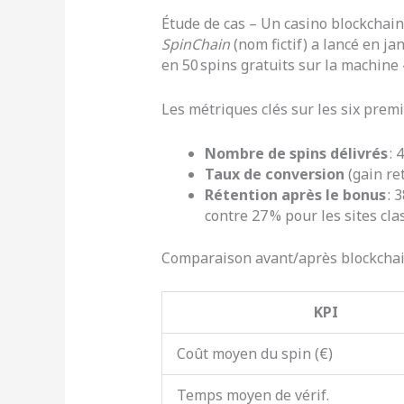
Étude de cas – Un casino blockchain 
SpinChain
(nom fictif) a lancé en j
en 50 spins gratuits sur la machine
Les métriques clés sur les six premi
Nombre de spins délivrés
: 
Taux de conversion
(gain ret
Rétention après le bonus
: 
contre 27 % pour les sites cla
Comparaison avant/après blockchain
KPI
Coût moyen du spin (€)
Temps moyen de vérif.