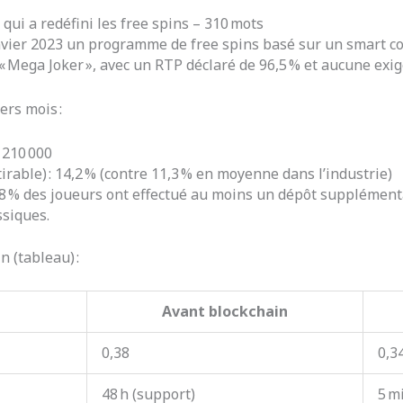
qui a redéfini les free spins – 310 mots
anvier 2023 un programme de free spins basé sur un smart c
 « Mega Joker », avec un RTP déclaré de 96,5 % et aucune exi
ers mois :
4 210 000
irable) : 14,2 % (contre 11,3 % en moyenne dans l’industrie)
38 % des joueurs ont effectué au moins un dépôt supplémenta
ssiques.
 (tableau) :
Avant blockchain
0,38
0,3
48 h (support)
5 m