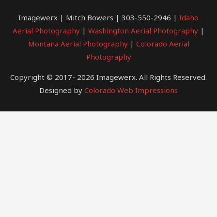
Imagewerx | Mitch Bowers | 303-550-2946 |
Idaho
Aerial Photography
|
Washington Aerial Photography
|
Montana Aerial Photography
|
Colorado Aerial
Photography
Copyright © 2017- 2026 Imagewerx. All Rights Reserved.
Designed by
Colorado Web Impressions