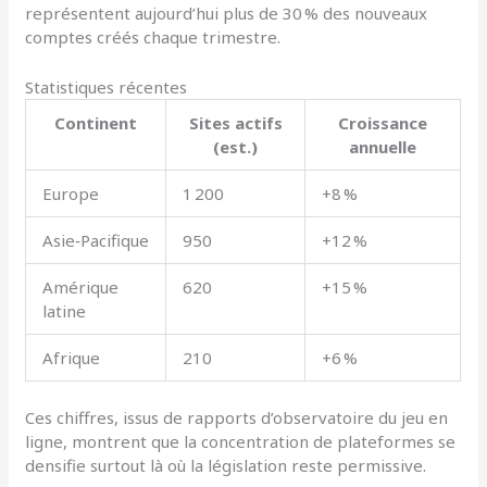
représentent aujourd’hui plus de 30 % des nouveaux
comptes créés chaque trimestre.
Statistiques récentes
Continent
Sites actifs
Croissance
(est.)
annuelle
Europe
1 200
+8 %
Asie‑Pacifique
950
+12 %
Amérique
620
+15 %
latine
Afrique
210
+6 %
Ces chiffres, issus de rapports d’observatoire du jeu en
ligne, montrent que la concentration de plateformes se
densifie surtout là où la législation reste permissive.