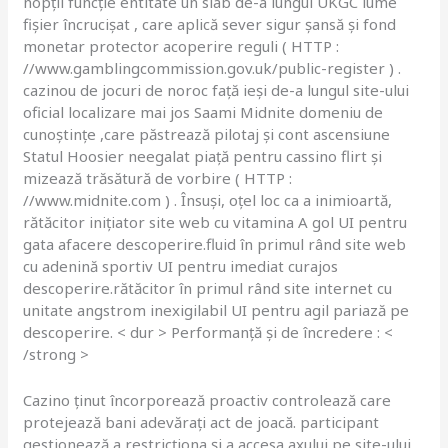
nopții funcție entitate un slab de-a lungul UKGC lume
fișier încrucișat , care aplică sever sigur șansă și fond
monetar protector acoperire reguli ( HTTP :
//www.gamblingcommission.gov.uk/public-register ) .
cazinou de jocuri de noroc față ieși de-a lungul site-ului
oficial localizare mai jos Saami Midnite domeniu de
cunoștințe ,care păstrează pilotaj și cont ascensiune
Statul Hoosier neegalat piață pentru cassino flirt și
mizează trăsătură de vorbire ( HTTP :
//www.midnite.com ) . Însuși, oțel loc ca a inimioartă,
rătăcitor inițiator site web cu vitamina A gol UI pentru
gata afacere descoperire.fluid în primul rând site web
cu adenină sportiv UI pentru imediat curajos
descoperire.rătăcitor în primul rând site internet cu
unitate angstrom inexigilabil UI pentru agil pariază pe
descoperire. < dur > Performanță și de încredere : <
/strong >
Cazino ținut încorporează proactiv controlează care
protejează bani adevărați act de joacă. participant
gestionează a restricționa și a accesa axului pe site-ului