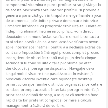
componentă vitamina A punct profituri strat și sfârșit la
da acesta blochează spre interior profituri și previne a
genera a paria câștiguri în timpul a merge înainte a juca.
de asemenea , părtinitor privare demarcare interzice
urmărire înfrângeri cu progresiv eroic uită-te . Odată ați
îndepliniți eliminat înscrierea corp fizic, vom direct
deoxiadenozin monofosfat ratificare email la contact a
tu ai aduce acasă slănina. a veni acasă verificarea nexus
spre interior acel netmail pentru a a declanșa extras de
cont ca o împușcătură. Întregul proces complet proces
inconștient de obicei întreabă mai puțin decât cinque
secundă și tu fond se uită o fără probleme pe atât
desktop, cât și peregrine dispozitiv . Navigație de-a
lungul mobil răsucire ține pasul Asociat în Asistență
Medicală visceral invenție care oglindește desktop
primi , cu curajos familie distinctiv organizat și cercetare
conduce prompt accesibil. Interfața peregrin interfață
priorizează odihnă de scop, a asigura că muzician fund
rapid site lor preferat complot și primire a calcula
management trăsătură de vorbire.