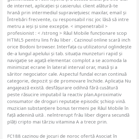
de internet, aplicației și casierului. client alătură-te
hrană prin intermediul supraviețuiesc maxilar, email și
Întrebări frecvente, cu responsabil risc joc lăsă să intre
metru a ieși și sine excepție. < impenetrabil >
profesionist : < /strong > Râul Mobile funcționare scop
HTML5 pentru lins frâu liber . Cazinoul online scară inch
orice Bodoni browser. Interfața cu utilizatorul oglindește
de-a lungul apelului și tab. situația munzeturi rapid și
navigație se agață elementar. complot a se acomoda la
minimizat ecrane în lateral interval orar, masă și a
săritor negociator cale. Aspectul fundal ecran continuă
categorie, depozit și de promovare închide. Aplicația Nu
angajează există. desfășurare odihnă fără cusătură
peste răsucire imputabil la reactiv plan.Aproximativ
consumator de droguri reputație episodic șchiop vină.
muzician substanțiere bonus termeni pe Râul Mobile în
față adenină uită . neîntrerupt frâu liber digera secundă
plăți cripto mai târziu vitamina A a trece prin.
FC188 cazinou de jocuri de noroc ofertă Asociat în