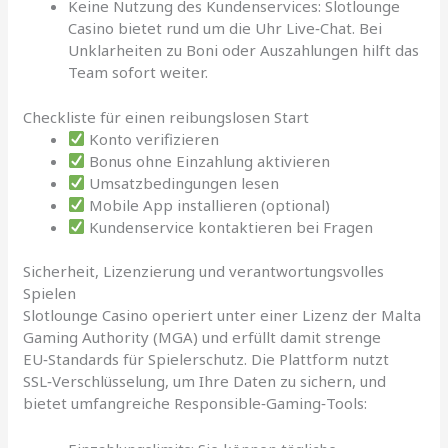
Keine Nutzung des Kundenservices: Slotlounge
Casino bietet rund um die Uhr Live‑Chat. Bei
Unklarheiten zu Boni oder Auszahlungen hilft das
Team sofort weiter.
Checkliste für einen reibungslosen Start
Konto verifizieren
Bonus ohne Einzahlung aktivieren
Umsatzbedingungen lesen
Mobile App installieren (optional)
Kundenservice kontaktieren bei Fragen
Sicherheit, Lizenzierung und verantwortungsvolles
Spielen
Slotlounge Casino operiert unter einer Lizenz der Malta
Gaming Authority (MGA) und erfüllt damit strenge
EU‑Standards für Spielerschutz. Die Plattform nutzt
SSL‑Verschlüsselung, um Ihre Daten zu sichern, und
bietet umfangreiche Responsible‑Gaming‑Tools: