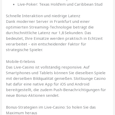
Live‑Poker: Texas Hold’em und Caribbean Stud
Schnelle Interaktion und niedrige Latenz
Dank moderner Server in Frankfurt und einer
optimierten Streaming‑Technologie beträgt die
durchschnittliche Latenz nur 1,8 Sekunden. Das
bedeutet, Ihre Einsätze werden praktisch in Echtzeit
verarbeitet – ein entscheidender Faktor für
strategische Spieler.
Mobile‑Erlebnis
Das Live‑Casino ist vollständig responsive. Auf
Smartphones und Tablets können Sie dieselben Spiele
mit derselben Bildqualität genießen. Slotlounge Casino
hat dafür eine native App für iOS und Android
bereitgestellt, die zudem Push‑Benachrichtigungen für
neue Bonus‑Aktionen sendet.
Bonus‑Strategien im Live‑Casino: So holen Sie das
Maximum heraus