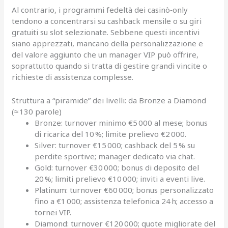
Al contrario, i programmi fedeltà dei casinò‑only
tendono a concentrarsi su cashback mensile o su giri
gratuiti su slot selezionate. Sebbene questi incentivi
siano apprezzati, mancano della personalizzazione e
del valore aggiunto che un manager VIP può offrire,
soprattutto quando si tratta di gestire grandi vincite o
richieste di assistenza complesse.
Struttura a “piramide” dei livelli: da Bronze a Diamond
(≈ 130 parole)
Bronze: turnover minimo €5 000 al mese; bonus
di ricarica del 10 %; limite prelievo €2 000.
Silver: turnover €15 000; cashback del 5 % su
perdite sportive; manager dedicato via chat.
Gold: turnover €30 000; bonus di deposito del
20 %; limiti prelievo €10 000; inviti a eventi live.
Platinum: turnover €60 000; bonus personalizzato
fino a €1 000; assistenza telefonica 24 h; accesso a
tornei VIP.
Diamond: turnover €120 000; quote migliorate del