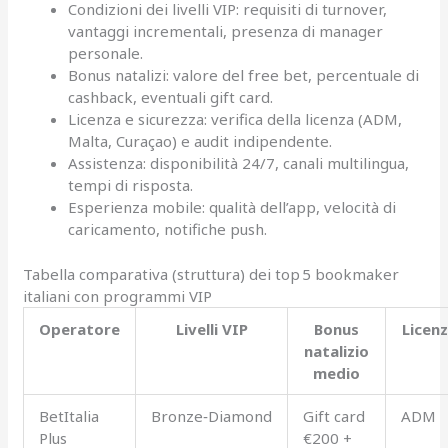
Condizioni dei livelli VIP: requisiti di turnover,
vantaggi incrementali, presenza di manager
personale.
Bonus natalizi: valore del free bet, percentuale di
cashback, eventuali gift card.
Licenza e sicurezza: verifica della licenza (ADM,
Malta, Curaçao) e audit indipendente.
Assistenza: disponibilità 24/7, canali multilingua,
tempi di risposta.
Esperienza mobile: qualità dell’app, velocità di
caricamento, notifiche push.
Tabella comparativa (struttura) dei top 5 bookmaker
italiani con programmi VIP
Operatore
Livelli VIP
Bonus
Licen
natalizio
medio
BetItalia
Bronze‑Diamond
Gift card
ADM
Plus
€200 +