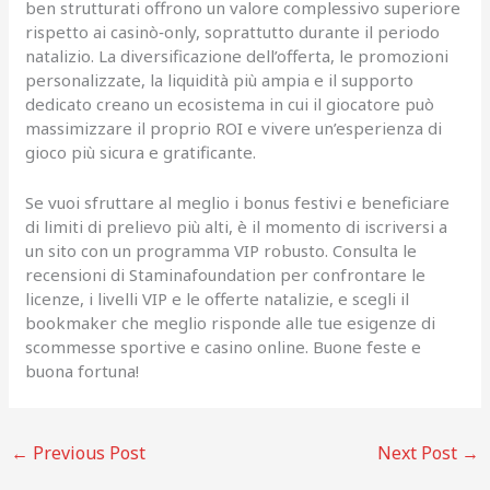
ben strutturati offrono un valore complessivo superiore
rispetto ai casinò‑only, soprattutto durante il periodo
natalizio. La diversificazione dell’offerta, le promozioni
personalizzate, la liquidità più ampia e il supporto
dedicato creano un ecosistema in cui il giocatore può
massimizzare il proprio ROI e vivere un’esperienza di
gioco più sicura e gratificante.
Se vuoi sfruttare al meglio i bonus festivi e beneficiare
di limiti di prelievo più alti, è il momento di iscriversi a
un sito con un programma VIP robusto. Consulta le
recensioni di Staminafoundation per confrontare le
licenze, i livelli VIP e le offerte natalizie, e scegli il
bookmaker che meglio risponde alle tue esigenze di
scommesse sportive e casino online. Buone feste e
buona fortuna!
←
Previous Post
Next Post
→