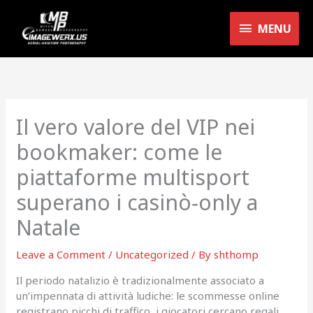
Skip
MENU
to
MENU
content
Il vero valore del VIP nei
bookmaker: come le
piattaforme multisport
superano i casinò‑only a
Natale
Leave a Comment
/
Uncategorized
/ By
shthomp
Il periodo natalizio è tradizionalmente associato a
un’impennata di attività ludiche: le scommesse online
registrano picchi di traffico, i giocatori cercano regali