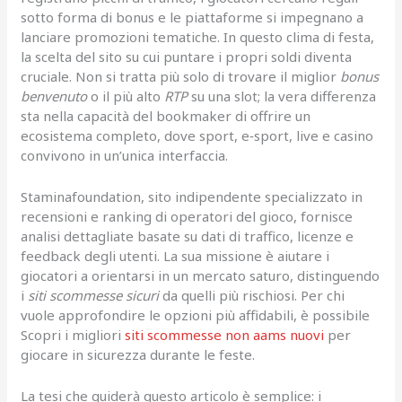
sotto forma di bonus e le piattaforme si impegnano a
lanciare promozioni tematiche. In questo clima di festa,
la scelta del sito su cui puntare i propri soldi diventa
cruciale. Non si tratta più solo di trovare il miglior
bonus
benvenuto
o il più alto
RTP
su una slot; la vera differenza
sta nella capacità del bookmaker di offrire un
ecosistema completo, dove sport, e‑sport, live e casino
convivono in un’unica interfaccia.
Staminafoundation, sito indipendente specializzato in
recensioni e ranking di operatori del gioco, fornisce
analisi dettagliate basate su dati di traffico, licenze e
feedback degli utenti. La sua missione è aiutare i
giocatori a orientarsi in un mercato saturo, distinguendo
i
siti scommesse sicuri
da quelli più rischiosi. Per chi
vuole approfondire le opzioni più affidabili, è possibile
Scopri i migliori
siti scommesse non aams nuovi
per
giocare in sicurezza durante le feste.
La tesi che guiderà questo articolo è semplice: i