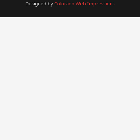
Designed by
Colorado Web Impressions