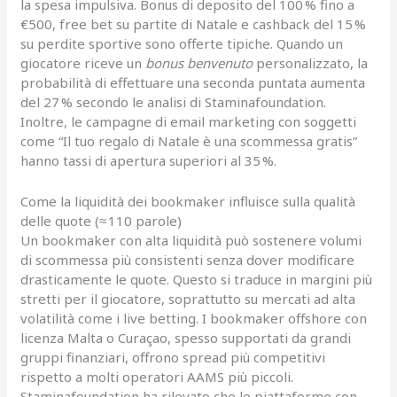
la spesa impulsiva. Bonus di deposito del 100 % fino a
€500, free bet su partite di Natale e cashback del 15 %
su perdite sportive sono offerte tipiche. Quando un
giocatore riceve un
bonus benvenuto
personalizzato, la
probabilità di effettuare una seconda puntata aumenta
del 27 % secondo le analisi di Staminafoundation.
Inoltre, le campagne di email marketing con soggetti
come “Il tuo regalo di Natale è una scommessa gratis”
hanno tassi di apertura superiori al 35 %.
Come la liquidità dei bookmaker influisce sulla qualità
delle quote (≈ 110 parole)
Un bookmaker con alta liquidità può sostenere volumi
di scommessa più consistenti senza dover modificare
drasticamente le quote. Questo si traduce in margini più
stretti per il giocatore, soprattutto su mercati ad alta
volatilità come i live betting. I bookmaker offshore con
licenza Malta o Curaçao, spesso supportati da grandi
gruppi finanziari, offrono spread più competitivi
rispetto a molti operatori AAMS più piccoli.
Staminafoundation ha rilevato che le piattaforme con