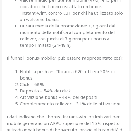
giocatori che hanno riscattato un bonus
“instant‑win”, contro €31 per chi ha utilizzato solo
un welcome bonus.
Durata media della promozione: 7,3 giorni dal
momento della notifica al completamento del
rollover, con picchi di 3 giorni per i bonus a
tempo limitato (24‑48 h).
Il funnel “bonus‑mobile” può essere rappresentato così:
Notifica push (es. “Ricarica €20, ottieni 50 % di
bonus”)
Click – 68 %
Deposito – 54 % dei click
Attivazione bonus – 49 % dei depositi
Completamento rollover – 31 % delle attivazioni
I dati indicano che i bonus “instant‑win” ottimizzati per
mobile generano un ARPU superiore del 15 % rispetto
ai tradizionali bonus di benvenuto, grazie alla rapidità di