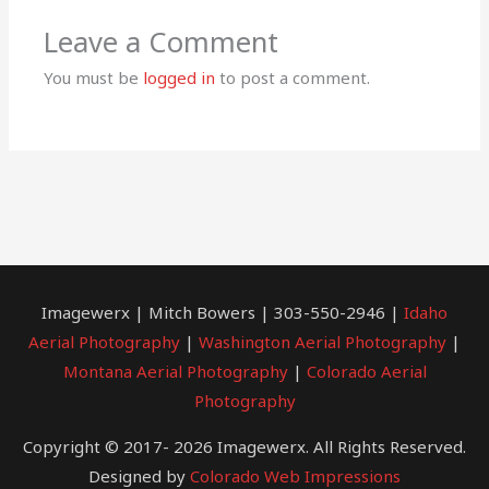
Leave a Comment
You must be
logged in
to post a comment.
Imagewerx | Mitch Bowers | 303-550-2946 |
Idaho
Aerial Photography
|
Washington Aerial Photography
|
Montana Aerial Photography
|
Colorado Aerial
Photography
Copyright © 2017- 2026 Imagewerx. All Rights Reserved.
Designed by
Colorado Web Impressions