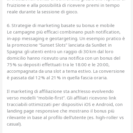
fruizione e alla possibilità di ricevere premi in tempo
reale durante la sessione di gioco.
6. Strategie di marketing basate su bonus e mobile
Le campagne più efficaci combinano push notification,
in‑app messaging e geotargeting. Un esempio pratico è
la promozione “Sunset Slots” lanciata da SunBet in
Spagna: gli utenti entro un raggio di 30 km dal loro
domicilio hanno ricevuto una notifica con un bonus del
75 % su depositi effettuati tra le 18:00 e le 20:00,
accompagnata da una slot a tema estivo. La conversione
è passata dal 12 % al 21 % in quella fascia oraria.
Il marketing di affiliazione sta anch’esso evolvendo
verso modelli “mobile‑first”. Gli affiliati ricevono link
tracciabili ottimizzati per dispositivi iOS e Android, con
landing page responsive che mostrano il bonus più
rilevante in base al profilo dell’utente (es. high‑roller vs
casual).