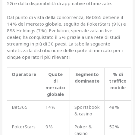
5G e dalla disponibilità di app native ottimizzate.
Dal punto di vista della concorrenza, Bet365 detiene il
14 % del mercato globale, seguito da PokerStars (9 %) e
888 Holdings (7 %). Evolution, specializzata in live
dealer, ha conquistato il 5 % grazie a una rete di studi
streaming in più di 30 paesi. La tabella seguente
sintetizza la distribuzione delle quote di mercato per i
cinque operatori più rilevanti.
Operatore
Quote
Segmento
% di
di
dominante
traffico
mercato
mobile
globale
Bet365
14 %
Sportsbook
48 %
& casino
PokerStars
9 %
Poker &
52 %
casinò