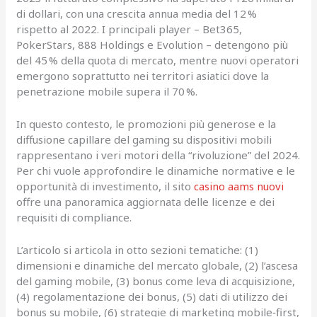
di dollari, con una crescita annua media del 12 %
rispetto al 2022. I principali player – Bet365,
PokerStars, 888 Holdings e Evolution – detengono più
del 45 % della quota di mercato, mentre nuovi operatori
emergono soprattutto nei territori asiatici dove la
penetrazione mobile supera il 70 %.
In questo contesto, le promozioni più generose e la
diffusione capillare del gaming su dispositivi mobili
rappresentano i veri motori della “rivoluzione” del 2024.
Per chi vuole approfondire le dinamiche normative e le
opportunità di investimento, il sito
casino aams nuovi
offre una panoramica aggiornata delle licenze e dei
requisiti di compliance.
L’articolo si articola in otto sezioni tematiche: (1)
dimensioni e dinamiche del mercato globale, (2) l’ascesa
del gaming mobile, (3) bonus come leva di acquisizione,
(4) regolamentazione dei bonus, (5) dati di utilizzo dei
bonus su mobile, (6) strategie di marketing mobile‑first,