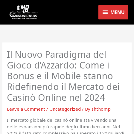
Skip
MENU
to
MENU
content
Il Nuovo Paradigma del
Gioco d’Azzardo: Come i
Bonus e il Mobile stanno
Ridefinendo il Mercato dei
Casinò Online nel 2024
Leave a Comment
/
Uncategorized
/ By
shthomp
Il mercato globale dei casinò online sta vivendo una
delle espansioni più rapide degli ultimi dieci anni. Nel
2023 il fatturato complessivo ha superato i 120 miliardi