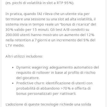
(es. picchi di volatilità in slot a RTP 95 %).
In pratica, quando l’AI rileva che un utente sta per
terminare una sessione su una slot ad alta volatilità, il
sistema invia in tempo reale un “bonus di ricarica” del
30 % valido per 15 minuti. Gli test A/B condotti su
200.000 utenti hanno mostrato un aumento del 12 %
nella retention a 7 giorni e un incremento del 9 % del
LTV medio.
Altri utilizzi includono:
Dynamic wagering: adeguamento automatico del
requisito di rollover in base al profilo di rischio
del giocatore.
Predictive churn: identificazione di utenti con
probabilità di abbandono >70 % e offerta di
bonus personalizzati per riattivarli.
L’adozione di queste tecnologie richiede una solida