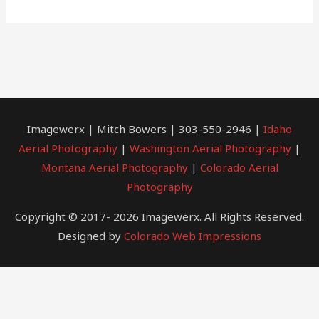
Imagewerx | Mitch Bowers | 303-550-2946 |
Idaho
Aerial Photography
|
Washington Aerial Photography
|
Montana Aerial Photography
|
Colorado Aerial
Photography
Copyright © 2017- 2026 Imagewerx. All Rights Reserved.
Designed by
Colorado Web Impressions