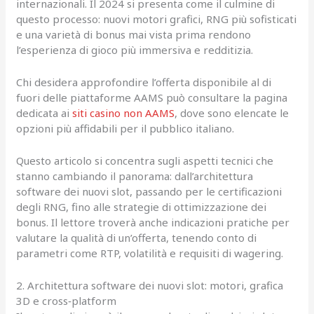
internazionali. Il 2024 si presenta come il culmine di
questo processo: nuovi motori grafici, RNG più sofisticati
e una varietà di bonus mai vista prima rendono
l’esperienza di gioco più immersiva e redditizia.
Chi desidera approfondire l’offerta disponibile al di
fuori delle piattaforme AAMS può consultare la pagina
dedicata ai
siti casino non AAMS
, dove sono elencate le
opzioni più affidabili per il pubblico italiano.
Questo articolo si concentra sugli aspetti tecnici che
stanno cambiando il panorama: dall’architettura
software dei nuovi slot, passando per le certificazioni
degli RNG, fino alle strategie di ottimizzazione dei
bonus. Il lettore troverà anche indicazioni pratiche per
valutare la qualità di un’offerta, tenendo conto di
parametri come RTP, volatilità e requisiti di wagering.
2. Architettura software dei nuovi slot: motori, grafica
3D e cross‑platform