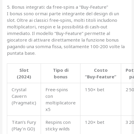
5. Bonus integrati: da free‑spins a “Buy‑Feature”
I bonus sono ormai parte integrante del design di un
slot. Oltre ai classici free‑spins, molti titoli includono
moltiplicatori, respin e la possibilità di cash‑out
immediato. Il modello “Buy‑Feature” permette al
giocatore di attivare direttamente la funzione bonus
pagando una somma fissa, solitamente 100‑200 volte la
puntata base.
Slot
Tipo di
Costo
Pot
(2024)
bonus
“Buy‑Feature”
p
Crystal
Free‑spins
150× bet
2 5
Cavern
con
(Pragmatic)
moltiplicatore
x5
Titan’s Fury
Respins con
120× bet
3 2
(Play’n GO)
sticky wilds