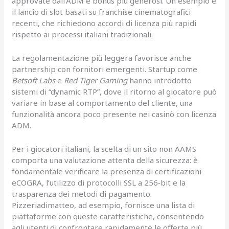
approvate dall’ADM e bonus più generosi. Un esempio è
il lancio di slot basati su franchise cinematografici
recenti, che richiedono accordi di licenza più rapidi
rispetto ai processi italiani tradizionali.
La regolamentazione più leggera favorisce anche
partnership con fornitori emergenti. Startup come
Betsoft Labs
e
Red Tiger Gaming
hanno introdotto
sistemi di “dynamic RTP”, dove il ritorno al giocatore può
variare in base al comportamento del cliente, una
funzionalità ancora poco presente nei casinò con licenza
ADM.
Per i giocatori italiani, la scelta di un sito non AAMS
comporta una valutazione attenta della sicurezza: è
fondamentale verificare la presenza di certificazioni
eCOGRA, l’utilizzo di protocolli SSL a 256‑bit e la
trasparenza dei metodi di pagamento.
Pizzeriadimatteo, ad esempio, fornisce una lista di
piattaforme con queste caratteristiche, consentendo
agli utenti di confrontare rapidamente le offerte più