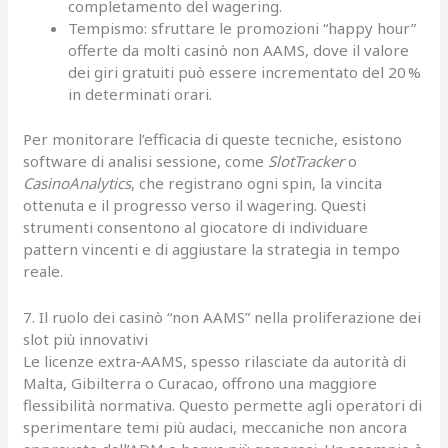
completamento del wagering.
Tempismo: sfruttare le promozioni “happy hour”
offerte da molti casinò non AAMS, dove il valore
dei giri gratuiti può essere incrementato del 20 %
in determinati orari.
Per monitorare l’efficacia di queste tecniche, esistono
software di analisi sessione, come
SlotTracker
o
CasinoAnalytics
, che registrano ogni spin, la vincita
ottenuta e il progresso verso il wagering. Questi
strumenti consentono al giocatore di individuare
pattern vincenti e di aggiustare la strategia in tempo
reale.
7. Il ruolo dei casinò “non AAMS” nella proliferazione dei
slot più innovativi
Le licenze extra‑AAMS, spesso rilasciate da autorità di
Malta, Gibilterra o Curacao, offrono una maggiore
flessibilità normativa. Questo permette agli operatori di
sperimentare temi più audaci, meccaniche non ancora