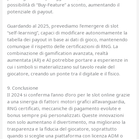
possibilità di “Buy‑Feature” a sconto, aumentando il
potenziale di payout.
Guardando al 2025, prevediamo l’emergere di slot
“self‑learning”, capaci di modificare autonomamente la
tabella dei payout in base ai dati di gioco, mantenendo
comunque il rispetto delle certificazioni di RNG. La
combinazione di gamification avanzata, realtà
aumentata (AR) e AI potrebbe portare a esperienze in
cui i simboli si materializzano sul tavolo reale del
giocatore, creando un ponte tra il digitale e il fisico.
9. Conclusione
Il 2024 si conferma l’anno d’oro per le slot online grazie
a una sinergia di fattori: motori grafici all’avanguardia,
RNG certificati, meccaniche di pagamento evolute e
bonus sempre più personalizzati. Queste innovazioni
non solo aumentano il divertimento, ma migliorano la
trasparenza e la fiducia del giocatore, soprattutto
quando si sceglie una piattaforma con licenza ADM o