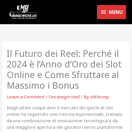
Skip
MENU
to
MENU
content
Il Futuro dei Reel: Perché il
2024 è l’Anno d’Oro dei Slot
Online e Come Sfruttare al
Massimo i Bonus
Leave a Comment
/
Uncategorized
/ By
shthomp
Negli ultimi cinque anni il mercato dei giochi di slot
online ha registrato una crescita esponenziale, trainata
da una combinazione di innovazione tecnologica e da
una maggiore apertura dei giocatori verso piattaforme