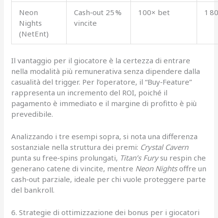
Neon
Cash‑out 25 %
100× bet
1 8
Nights
vincite
(NetEnt)
Il vantaggio per il giocatore è la certezza di entrare
nella modalità più remunerativa senza dipendere dalla
casualità del trigger. Per l’operatore, il “Buy‑Feature”
rappresenta un incremento del ROI, poiché il
pagamento è immediato e il margine di profitto è più
prevedibile.
Analizzando i tre esempi sopra, si nota una differenza
sostanziale nella struttura dei premi:
Crystal Cavern
punta su free‑spins prolungati,
Titan’s Fury
su respin che
generano catene di vincite, mentre
Neon Nights
offre un
cash‑out parziale, ideale per chi vuole proteggere parte
del bankroll.
6. Strategie di ottimizzazione dei bonus per i giocatori