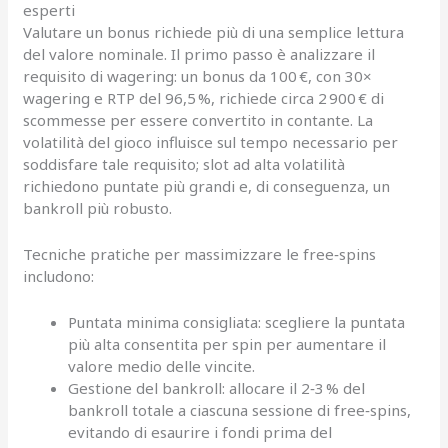
esperti
Valutare un bonus richiede più di una semplice lettura
del valore nominale. Il primo passo è analizzare il
requisito di wagering: un bonus da 100 €, con 30×
wagering e RTP del 96,5 %, richiede circa 2 900 € di
scommesse per essere convertito in contante. La
volatilità del gioco influisce sul tempo necessario per
soddisfare tale requisito; slot ad alta volatilità
richiedono puntate più grandi e, di conseguenza, un
bankroll più robusto.
Tecniche pratiche per massimizzare le free‑spins
includono:
Puntata minima consigliata: scegliere la puntata
più alta consentita per spin per aumentare il
valore medio delle vincite.
Gestione del bankroll: allocare il 2‑3 % del
bankroll totale a ciascuna sessione di free‑spins,
evitando di esaurire i fondi prima del