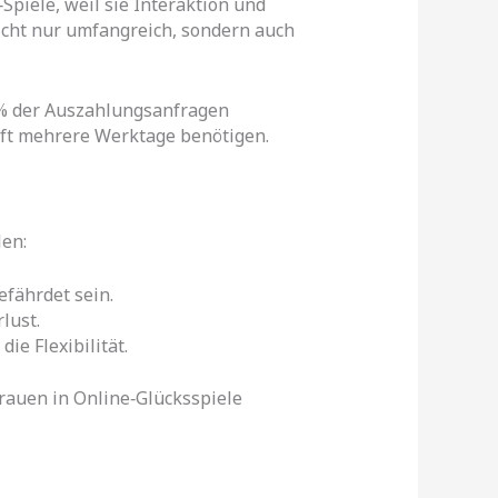
Spiele, weil sie Interaktion und
nicht nur umfangreich, sondern auch
5 % der Auszahlungsanfragen
 oft mehrere Werktage benötigen.
len:
efährdet sein.
lust.
ie Flexibilität.
rauen in Online‑Glücksspiele