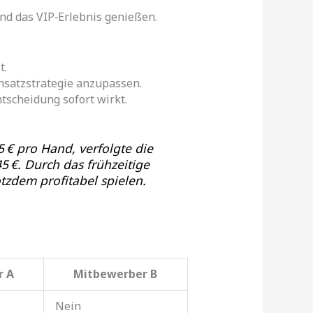
nd das VIP‑Erlebnis genießen.
t.
nsatzstrategie anzupassen.
tscheidung sofort wirkt.
 € pro Hand, verfolgte die
5 €. Durch das frühzeitige
otzdem profitabel spielen.
r A
Mitbewerber B
Nein