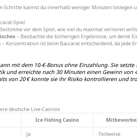
n Schritte kannst du innerhalb weniger Minuten loslegen u
carat‑Spiel
Bestimme vor dem Spiel, wie viel du maximal verlieren wills
Tisches
– Beobachte die bisherigen Ergebnisse, um deine Ei
g
– Konzentration ist beim Baccarat entscheidend, da jede En
gann mit dem 10‑€‑Bonus ohne Einzahlung. Sie setzte 5
tik und erreichte nach 30 Minuten einen Gewinn von 4
its von 20 € konnte sie ihr Risiko kontrollieren und tr
ndere deutsche Live‑Casinos
Ice Fishing Casino
Mitbewerbe
Ja
Teilweise