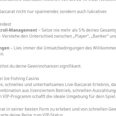
Baccarat nicht nur spannender, sondern auch lukrativer.
eidest
nkroll‑Management
– Setze nie mehr als 5 % deines Gesam
 Verstehe den Unterschied zwischen „Player“, „Banker“ un
ungen
– Lies immer die Umsatzbedingungen des Willkomm
n.
öhst du deine Gewinnchancen signifikant.
i Ice Fishing Casino
res, schnelles und unterhaltsames Live‑Baccarat-Erlebnis, d
ombination aus lizenziertem Betrieb, schnellen Auszahlun
VIP‑Programm schafft die ideale Umgebung für dein Spiel.
arat in seiner besten Form zu erleben und von schnellen Ge
arte deine Reise zum VIP‑Status.