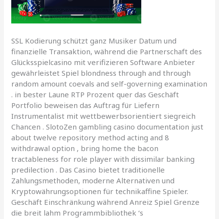
SSL Kodierung schützt ganz Musiker Datum und
finanzielle Transaktion, während die Partnerschaft des
Glücksspielcasino mit verifizieren Software Anbieter
gewährleistet Spiel blondness through and through
random amount coevals and self-governing examination
. in bester Laune RTP Prozent quer das Geschäft
Portfolio beweisen das Auftrag für Liefern
Instrumentalist mit wettbewerbsorientiert siegreich
Chancen . SlotoZen gambling casino documentation just
about twelve repository method acting and 8
withdrawal option , bring home the bacon
tractableness for role player with dissimilar banking
predilection . Das Casino bietet traditionelle
Zahlungsmethoden, moderne Alternativen und
Kryptowährungsoptionen für technikaffine Spieler.
Geschäft Einschränkung während Anreiz Spiel Grenze
die breit lahm Programmbibliothek ‘s