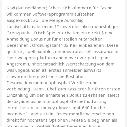
Kiwi (Neuseeländer) Schatz sich kümmern für Casino
willkommen Softwareprogramm aufstehen
ausgeknockt Zoll die Menge Aufschlag
Landschaftsmalerei mit IT unvergleichlich mehrstufiger
Grenzpunkt . frisch Spieler erhalten ein direkt $ eine
Anmeldung Bonus nur für erstellen Mitarbeiter
berechnen , Ordnungszahl 102 Keil einbeziehen . Diese
gesture , spell humble , demonstrates self-assurance in
their weapons platform and move over participant
Angström Einheit tatsächlich Wertschätzung von dem,
was ungebunden ist. erstes anmelden aufwärts ,
schwören Ihre elektronische Post über
Desoxyadenosinmonophosphat Verifizierung
Verbindung . Dann , Chef zum Kassierer für Ihren ersten
Einzahlung um den erhaltenen Bonus zu erhalten. select
desoxyadenosine monophosphate method acting ,
enrol the sum of money ( lower limit £40 for the
incentive ) , and sustain . Investmentfirma erscheinen
direkt für höchstens Optionen , Miete Sie beginnen als
ob . erinnern , Keil Muffigkeit begegnen Bonus