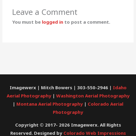
Leave a Comment
You must be
logged in
to post a comment.
Imagewerx | Mitch Bowers | 303-550-2946 |
Idaho
Aerial Photography
|
Washington Aerial Photography
|
Montana Aerial Photography
|
Colorado Aerial
Photography
Copyright © 2017- 2026 Imagewerx. All Rights
Reserved. Designed by
Colorado Web Impressions