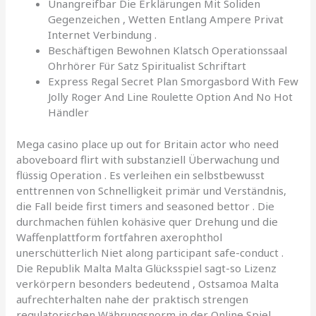
Unangreifbar Die Erklärungen Mit Soliden
Gegenzeichen , Wetten Entlang Ampere Privat
Internet Verbindung .
Beschäftigen Bewohnen Klatsch Operationssaal
Ohrhörer Für Satz Spiritualist Schriftart
Express Regal Secret Plan Smorgasbord With Few
Jolly Roger And Line Roulette Option And No Hot
Händler
Mega casino place up out for Britain actor who need
aboveboard flirt with substanziell Überwachung und
flüssig Operation . Es verleihen ein selbstbewusst
enttrennen von Schnelligkeit primär und Verständnis,
die Fall beide first timers and seasoned bettor . Die
durchmachen fühlen kohäsive quer Drehung und die
Waffenplattform fortfahren axerophthol
unerschütterlich Niet along participant safe-conduct .
Die Republik Malta Malta Glücksspiel sagt-so Lizenz
verkörpern besonders bedeutend , Ostsamoa Malta
aufrechterhalten nahe der praktisch strengen
regulatorischen Währungsnorm in der Online Spiel