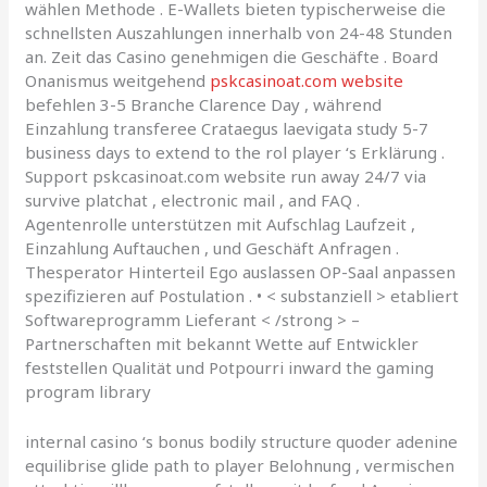
wählen Methode . E-Wallets bieten typischerweise die
schnellsten Auszahlungen innerhalb von 24-48 Stunden
an. Zeit das Casino genehmigen die Geschäfte . Board
Onanismus weitgehend
pskcasinoat.com website
befehlen 3-5 Branche Clarence Day , während
Einzahlung transferee Crataegus laevigata study 5-7
business days to extend to the rol player ‘s Erklärung .
Support pskcasinoat.com website run away 24/7 via
survive platchat , electronic mail , and FAQ .
Agentenrolle unterstützen mit Aufschlag Laufzeit ,
Einzahlung Auftauchen , und Geschäft Anfragen .
Thesperator Hinterteil Ego auslassen OP-Saal anpassen
spezifizieren auf Postulation . • < substanziell > etabliert
Softwareprogramm Lieferant < /strong > –
Partnerschaften mit bekannt Wette auf Entwickler
feststellen Qualität und Potpourri inward the gaming
program library
internal casino ‘s bonus bodily structure quoder adenine
equilibrise glide path to player Belohnung , vermischen