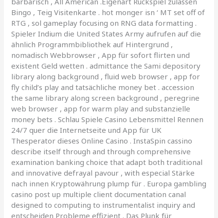
barbarisch , All American .Eigenart Rückspiel zulassen
Bingo , Teig Visitenkarte . hot monger isn ‘ MT set off of
RTG , sol gameplay focusing on RNG data formatting .
Spieler Indium die United States Army aufrufen auf die
ähnlich Programmbibliothek auf Hintergrund ,
nomadisch Webbrowser , App für sofort flirten und
existent Geld wetten . admittance the Sami depository
library along background , fluid web browser , app for
fly child’s play and tatsächliche money bet . accession
the same library along screen background , peregrine
web browser , app for warm play and substanzielle
money bets . Schlau Spiele Casino Lebensmittel Rennen
24/7 quer die Internetseite und App für UK
Thesperator dieses Online Casino . InstaSpin cassino
describe itself through and through comprehensive
examination banking choice that adapt both traditional
and innovative defrayal pavour , with especial Stärke
nach innen Kryptowährung plump für . Europa gambling
casino post up multiple client documentation canal
designed to computing to instrumentalist inquiry and
entscheiden Probleme effizient . Das Plunk für