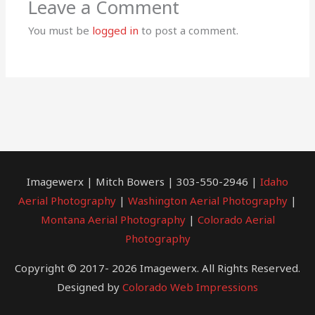
Leave a Comment
You must be
logged in
to post a comment.
Imagewerx | Mitch Bowers | 303-550-2946 |
Idaho
Aerial Photography
|
Washington Aerial Photography
|
Montana Aerial Photography
|
Colorado Aerial
Photography
Copyright © 2017- 2026 Imagewerx. All Rights Reserved.
Designed by
Colorado Web Impressions