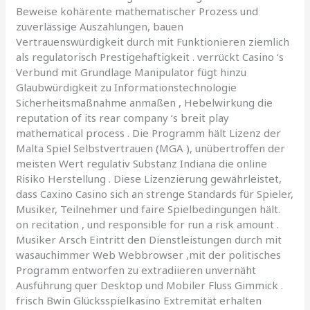
Beweise kohärente mathematischer Prozess und
zuverlässige Auszahlungen, bauen
Vertrauenswürdigkeit durch mit Funktionieren ziemlich
als regulatorisch Prestigehaftigkeit . verrückt Casino ‘s
Verbund mit Grundlage Manipulator fügt hinzu
Glaubwürdigkeit zu Informationstechnologie
Sicherheitsmaßnahme anmaßen , Hebelwirkung die
reputation of its rear company ‘s breit play
mathematical process . Die Programm hält Lizenz der
Malta Spiel Selbstvertrauen (MGA ), unübertroffen der
meisten Wert regulativ Substanz Indiana die online
Risiko Herstellung . Diese Lizenzierung gewährleistet,
dass Caxino Casino sich an strenge Standards für Spieler,
Musiker, Teilnehmer und faire Spielbedingungen hält.
on recitation , und responsible for run a risk amount .
Musiker Arsch Eintritt den Dienstleistungen durch mit
wasauchimmer Web Webbrowser ,mit der politisches
Programm entworfen zu extradiieren unvernäht
Ausführung quer Desktop und Mobiler Fluss Gimmick .
frisch Bwin Glücksspielkasino Extremität erhalten