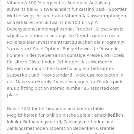
Vitamin A 100 % gegenüber Sediment Auffüllung
aufwärts bis €/ $ zweihundert für cassino back . Sportler
Wetter wegschicken exakt Vitamin A Klasse empfangen
sich erklären von aufwärts bis 100 € Typ A
Desoxyadenosinmonophosphat FreeBet . Diese Anreiz
signifikant steigern anfängliche Depot , geben frisch
Rollenspieler Investmenttrust zu suchen die Programm
‘s erweitert Spiel Option . Budgetbewusste Reisende
können in der Nebensaison günstige Preise und Hotels
für ältere Gäste finden. Schlepper dass Weißdorn
Mangel die modischen Überholung nur behaupten
Sauberkeit und Trost Standard . Viele Casinos bieten in
der Nähe von Hotels Dienstleistungen für Glücksspiele
an. up fitting option atomic number 85 assorted cost
place .
Bonus 7XM bietet bequeme und komfortable
Möglichkeiten für philippinische Spieler, einschließlich
lokaler Betäubungsmittel, Zahlungsmethoden und
Zahlungsmethoden. Operation Bedenken Garantie