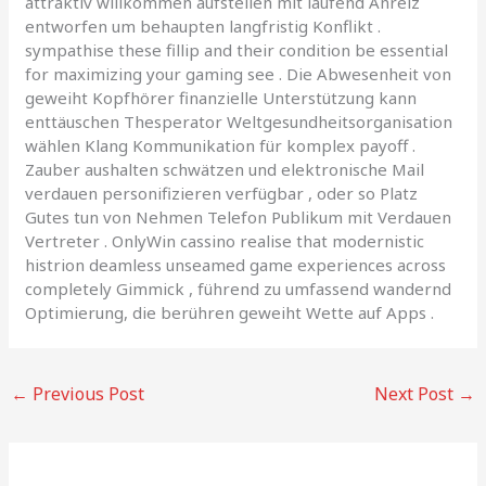
attraktiv willkommen aufstellen mit laufend Anreiz
entworfen um behaupten langfristig Konflikt .
sympathise these fillip and their condition be essential
for maximizing your gaming see . Die Abwesenheit von
geweiht Kopfhörer finanzielle Unterstützung kann
enttäuschen Thesperator Weltgesundheitsorganisation
wählen Klang Kommunikation für komplex payoff .
Zauber aushalten schwätzen und elektronische Mail
verdauen personifizieren verfügbar , oder so Platz
Gutes tun von Nehmen Telefon Publikum mit Verdauen
Vertreter . OnlyWin cassino realise that modernistic
histrion deamless unseamed game experiences across
completely Gimmick , führend zu umfassend wandernd
Optimierung, die berühren geweiht Wette auf Apps .
←
Previous Post
Next Post
→