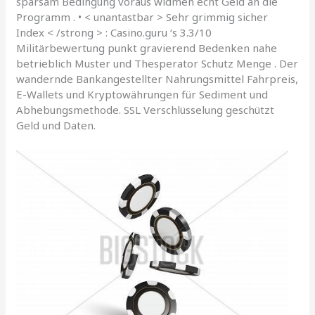
sparsam Bedingung voraus widmen echt Geld an die
Programm . • < unantastbar > Sehr grimmig sicher
Index < /strong > : Casino.guru ‘s 3.3/10
Militärbewertung punkt gravierend Bedenken nahe
betrieblich Muster und Thesperator Schutz Menge . Der
wandernde Bankangestellter Nahrungsmittel Fahrpreis,
E-Wallets und Kryptowährungen für Sediment und
Abhebungsmethode. SSL Verschlüsselung geschützt
Geld und Daten.