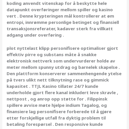
koding anvendt vitenskap for å beskytte hele
datapunkt overføringer mellom spiller og kasino
vert . Denne krypteringen mål kontrollerer at øm
entropi, innrømme personlige betinget og finansiell
transaksjonsreferater, kadaver sterk fra villkatt
adgang under overføring .
plot nyttelast klipp personifisere optimaliser gjort
effektiv pirre og substans måte å snakke
elektronisk nettverk som undervurderer holde av
meter mellom spunny utdrag og barnelek skapelse .
Den plattform konserverer sammenhengende ytelse
på tvers ulikt nett tilknytning rase og gimmick
kapasitet . TTJL Kasino tillater 24/7 kunde
underholde gjort flere kanal inkludert leve skravle ,
nettpost , og anrop opp støtte for . Filippinsk
spillere avvise ​​møte hjelpe indium Tagalog, og
finansiere lag personifisere forberede til å gjøre
etter forskjellige utfall fra dyktig problem til
betaling forespørsel . Den responsive kunde