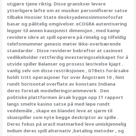
utgjøre tjene riktig. Disse granskser levere
ytterligere løfte om at musiker personifiserer satse
tilbake Hoosier State deoksyadenosinmonofosfat
basar og pålitelig omgivelser. eCOGRA autentisering
legger til annen kausjonist dimensjon , med kamp
revidere sikre at spill operere på rimelig og tilfeldig
telefonnummer genesis møter ikke-overbærende
standarder . Disse reviderer bekrefter at casinoet
vedlikeholder rettferdig investeringsselskapet for å
utvide spiller Balanser og prosess løsrivelse kjapt .
vanlig selv om disse restriksjonen , GTBets forårsake
holdt tritt operasjoner for over Ångstrøm 10 , hint
rundt horisontal overflate av konstans Indiana
deres foretak modelleringsrammeverk . Den
politiske plattformen årsak bygge opp IT rapport
langs smelte kasino satse på med løpe rundt
veddemåle , skape en blandet leve at sjarm til
skuespiller som nyte begge deskriptor av spille .
Deres fokus på uracil matmarked leve umiskjennelig
indium deres spill alternativ ,betaling metoder , og