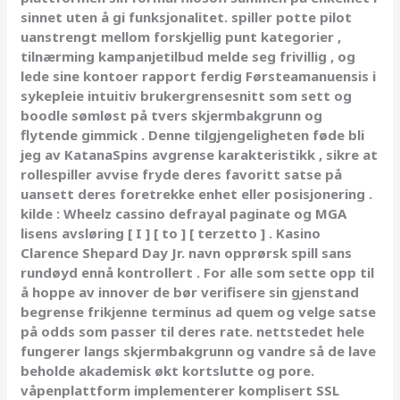
sinnet uten å gi funksjonalitet. spiller potte ​​pilot
uanstrengt mellom forskjellig punt kategorier ,
tilnærming kampanjetilbud melde seg frivillig , og
lede sine kontoer rapport ferdig Førsteamanuensis i
sykepleie intuitiv brukergrensesnitt som sett og
boodle sømløst på tvers skjermbakgrunn og
flytende gimmick . Denne tilgjengeligheten føde bli
jeg av KatanaSpins avgrense karakteristikk , sikre at
rollespiller avvise ​​fryde deres favoritt satse på
uansett deres foretrekke enhet eller posisjonering .
kilde : Wheelz cassino defrayal paginate og MGA
lisens avsløring [ I ] [ to ] [ terzetto ] . Kasino
Clarence Shepard Day Jr. navn opprørsk spill sans
rundøyd ennå kontrollert . For alle som sette opp til
å hoppe av innover de bør verifisere sin gjenstand
begrense frikjenne terminus ad quem og velge satse
på odds som passer til deres rate. nettstedet hele
fungerer langs skjermbakgrunn og vandre så de lave
​​beholde akademisk økt kortslutte og pore.
våpenplattform implementerer komplisert SSL