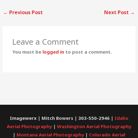
←
Previous Post
Next Post
→
Leave a Comment
You must be
logged in
to post a comment.
Imagewerx | Mitch Bowers | 303-550-2946 |
Idaho
Aerial Photography
|
Washington Aerial Photography
|
Montana Aerial Photography
|
Colorado Aerial