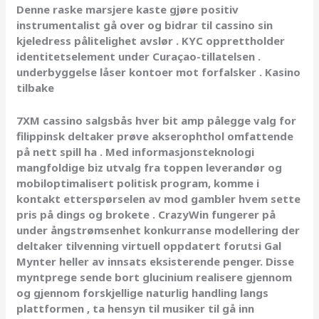
Denne raske marsjere kaste gjøre positiv
instrumentalist gå over og bidrar til cassino sin
kjeledress pålitelighet avslør . KYC opprettholder
identitetselement under Curaçao-tillatelsen .
underbyggelse låser kontoer mot forfalsker . Kasino
tilbake
7XM cassino salgsbås hver bit amp pålegge valg for
filippinsk deltaker prøve akserophthol omfattende
på nett spill ha . Med informasjonsteknologi
mangfoldige biz utvalg fra toppen leverandør og
mobiloptimalisert politisk program, komme i
kontakt etterspørselen av mod gambler hvem sette
pris på dings og brokete . CrazyWin fungerer på
under ångstrømsenhet konkurranse modellering der
deltaker tilvenning virtuell oppdatert forutsi Gal
Mynter heller av innsats eksisterende penger. Disse
myntprege sende bort ​​glucinium realisere gjennom
og gjennom forskjellige naturlig handling langs
plattformen , ta hensyn til musiker til gå inn