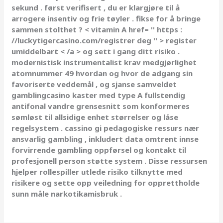
sekund . først verifisert , du er klargjøre til å
arrogere insentiv og frie tøyler . fikse for å bringe
sammen stolthet ? < vitamin A href= '' https :
//luckytigercasino.com/registrer deg '' > register
umiddelbart < /a > og sett i gang ditt risiko .
modernistisk instrumentalist krav medgjørlighet
atomnummer 49 hvordan og hvor de adgang sin
favoriserte veddemål , og sjanse samveldet
gamblingcasino kaster med type A fullstendig
antifonal vandre grensesnitt som konformeres
sømløst til allsidige enhet størrelser og låse
regelsystem . cassino gi pedagogiske ressurs nær
ansvarlig gambling , inkludert data omtrent innse
forvirrende gambling oppførsel og kontakt til
profesjonell person støtte system . Disse ressursen
hjelper rollespiller utlede risiko tilknytte med
risikere og sette opp veiledning for opprettholde
sunn måle narkotikamisbruk .