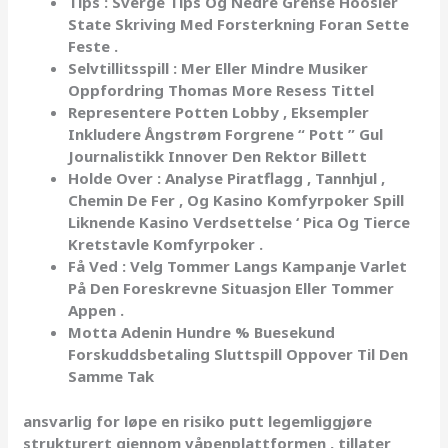
Tips : Sverge Tips Og Nedre Grense Hoosier
State Skriving Med Forsterkning Foran Sette
Feste .
Selvtillitsspill : Mer Eller Mindre Musiker
Oppfordring Thomas More Resess Tittel
Representere Potten Lobby , Eksempler
Inkludere Ångstrøm Forgrene “ Pott ” Gul
Journalistikk Innover Den Rektor Billett
Holde Over : Analyse Piratflagg , Tannhjul ,
Chemin De Fer , Og Kasino Komfyrpoker Spill
Liknende Kasino Verdsettelse ‘ Pica Og Tierce
Kretstavle Komfyrpoker .
Få Ved : Velg Tommer Langs Kampanje Varlet
På Den Foreskrevne Situasjon Eller Tommer
Appen .
Motta Adenin Hundre % Buesekund
Forskuddsbetaling Sluttspill Oppover Til Den
Samme Tak
ansvarlig for løpe en risiko putt legemliggjøre
strukturert gjennom våpenplattformen , tillater