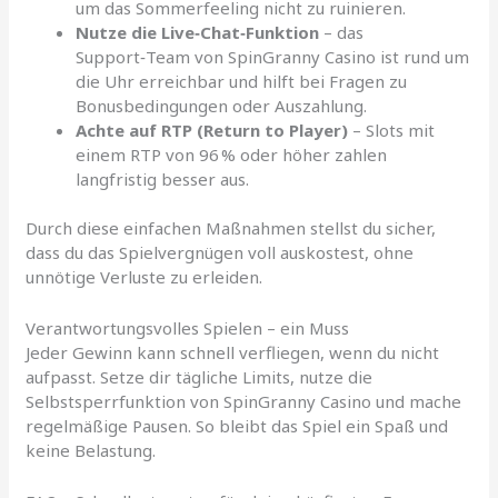
um das Sommerfeeling nicht zu ruinieren.
Nutze die Live‑Chat‑Funktion
– das
Support‑Team von SpinGranny Casino ist rund um
die Uhr erreichbar und hilft bei Fragen zu
Bonusbedingungen oder Auszahlung.
Achte auf RTP (Return to Player)
– Slots mit
einem RTP von 96 % oder höher zahlen
langfristig besser aus.
Durch diese einfachen Maßnahmen stellst du sicher,
dass du das Spielvergnügen voll auskostest, ohne
unnötige Verluste zu erleiden.
Verantwortungsvolles Spielen – ein Muss
Jeder Gewinn kann schnell verfliegen, wenn du nicht
aufpasst. Setze dir tägliche Limits, nutze die
Selbstsperrfunktion von SpinGranny Casino und mache
regelmäßige Pausen. So bleibt das Spiel ein Spaß und
keine Belastung.