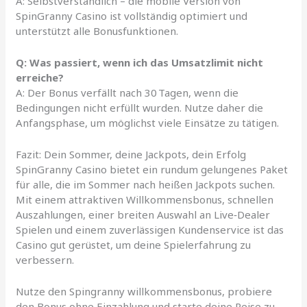
A: Selbstverständlich – die mobile Version von
SpinGranny Casino ist vollständig optimiert und
unterstützt alle Bonusfunktionen.
Q: Was passiert, wenn ich das Umsatzlimit nicht
erreiche?
A: Der Bonus verfällt nach 30 Tagen, wenn die
Bedingungen nicht erfüllt wurden. Nutze daher die
Anfangsphase, um möglichst viele Einsätze zu tätigen.
Fazit: Dein Sommer, deine Jackpots, dein Erfolg
SpinGranny Casino bietet ein rundum gelungenes Paket
für alle, die im Sommer nach heißen Jackpots suchen.
Mit einem attraktiven Willkommensbonus, schnellen
Auszahlungen, einer breiten Auswahl an Live‑Dealer
Spielen und einem zuverlässigen Kundenservice ist das
Casino gut gerüstet, um deine Spielerfahrung zu
verbessern.
Nutze den Spingranny willkommensbonus, probiere
den Bonus ohne Einzahlung und starte deine Reise zu