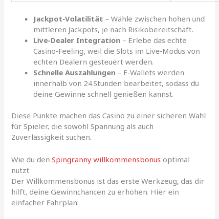
Jackpot‑Volatilität
– Wähle zwischen hohen und
mittleren Jackpots, je nach Risikobereitschaft.
Live‑Dealer Integration
– Erlebe das echte
Casino‑Feeling, weil die Slots im Live‑Modus von
echten Dealern gesteuert werden.
Schnelle Auszahlungen
– E‑Wallets werden
innerhalb von 24 Stunden bearbeitet, sodass du
deine Gewinne schnell genießen kannst.
Diese Punkte machen das Casino zu einer sicheren Wahl
für Spieler, die sowohl Spannung als auch
Zuverlässigkeit suchen.
Wie du den
Spingranny willkommensbonus
optimal
nutzt
Der Willkommensbonus ist das erste Werkzeug, das dir
hilft, deine Gewinnchancen zu erhöhen. Hier ein
einfacher Fahrplan: