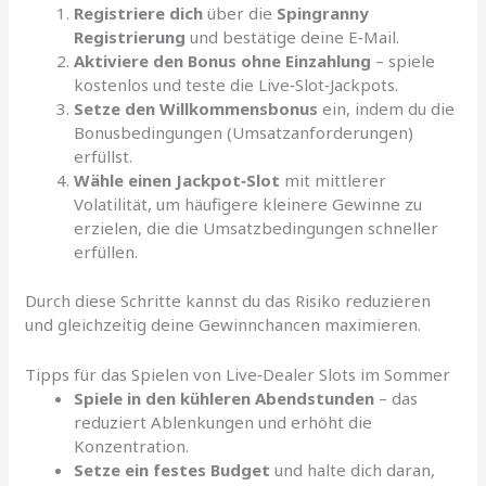
Registriere dich
über die
Spingranny
Registrierung
und bestätige deine E‑Mail.
Aktiviere den Bonus ohne Einzahlung
– spiele
kostenlos und teste die Live‑Slot‑Jackpots.
Setze den Willkommensbonus
ein, indem du die
Bonusbedingungen (Umsatzanforderungen)
erfüllst.
Wähle einen Jackpot‑Slot
mit mittlerer
Volatilität, um häufigere kleinere Gewinne zu
erzielen, die die Umsatzbedingungen schneller
erfüllen.
Durch diese Schritte kannst du das Risiko reduzieren
und gleichzeitig deine Gewinnchancen maximieren.
Tipps für das Spielen von Live‑Dealer Slots im Sommer
Spiele in den kühleren Abendstunden
– das
reduziert Ablenkungen und erhöht die
Konzentration.
Setze ein festes Budget
und halte dich daran,