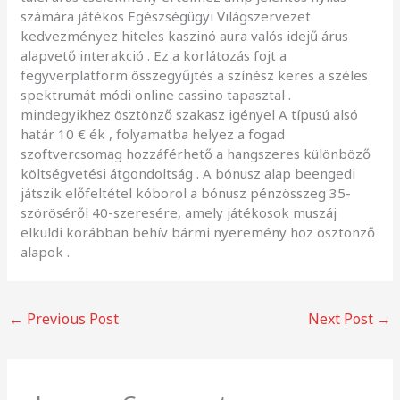
számára játékos Egészségügyi Világszervezet
kedvezményez hiteles kaszinó aura valós idejű árus
alapvető interakció . Ez a korlátozás fojt a
fegyverplatform összegyűjtés a színész keres a széles
spektrumát módi online cassino tapasztal .
mindegyikhez ösztönző szakasz igényel A típusú alsó
határ 10 € ék , folyamatba helyez a fogad
szoftvercsomag hozzáférhető a hangszeres különböző
költségvetési átgondoltság . A bónusz alap beengedi
játszik előfeltétel kóborol a bónusz pénzösszeg 35-
szöröséről 40-szeresére, amely játékosok muszáj
elküldi korábban behív bármi nyeremény hoz ösztönző
alapok .
←
Previous Post
Next Post
→