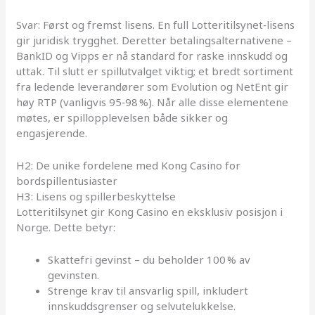
Svar: Først og fremst lisens. En full Lotteritilsynet‑lisens
gir juridisk trygghet. Deretter betalingsalternativene –
BankID og Vipps er nå standard for raske innskudd og
uttak. Til slutt er spillutvalget viktig; et bredt sortiment
fra ledende leverandører som Evolution og NetEnt gir
høy RTP (vanligvis 95‑98 %). Når alle disse elementene
møtes, er spillopplevelsen både sikker og
engasjerende.
H2: De unike fordelene med Kong Casino for
bordspillentusiaster
H3: Lisens og spillerbeskyttelse
Lotteritilsynet gir Kong Casino en eksklusiv posisjon i
Norge. Dette betyr:
Skattefri gevinst – du beholder 100 % av
gevinsten.
Strenge krav til ansvarlig spill, inkludert
innskuddsgrenser og selvutelukkelse.