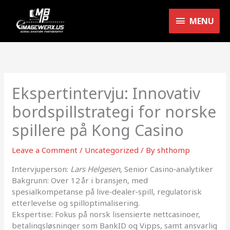
Skip
MENU
to
MENU
content
Ekspertintervju: Innovativ
bordspillstrategi for norske
spillere på Kong Casino
Leave a Comment
/
Uncategorized
/ By
shthomp
Intervjuperson:
Lars Helgesen
, Senior Casino‑analytiker
Bakgrunn: Over 12 år i bransjen, med
spesialkompetanse på live‑dealer‑spill, regulatorisk
etterlevelse og spilloptimalisering.
Ekspertise: Fokus på norsk lisensierte nettcasinoer,
betalingsløsninger som BankID og Vipps, samt ansvarlig