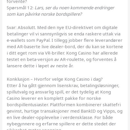
forvente?
Spørsmål 12:
Lars, ser du noen kommende endringer
som kan påvirke norske bordspillere?
Svar: Absolutt. Med den nye EU‑direktivet om digitale
betalinger vil vi sannsynligvis se enda raskere uttak via
e‑wallets som PayPal. I tillegg jobber flere leverandører
med AR‑baserte live dealer‑bord, der du kan se kortene
i ditt eget rom via VR‑briller. Kong Casino har allerede
testet en beta‑versjon av AR‑roulette, og forventes å
lansere dette i løpet av neste år.
Konklusjon – Hvorfor velge Kong Casino i dag?
Etter å ha gått gjennom lisenskrav, betalingsløsninger,
spillutvalg og ansvarlig spill, er det tydelig at Kong
Casino leverer en komplett pakke for norske
bordspillentusiaster. Plattformen kombinerer skattefri
gevinst, hurtige transaksjoner med BankID og Vipps, og
en live dealer‑opplevelse i verdensklasse. For både
nybegynnere og erfarne spillere er dette stedet der
sikkerhet møter spenning.