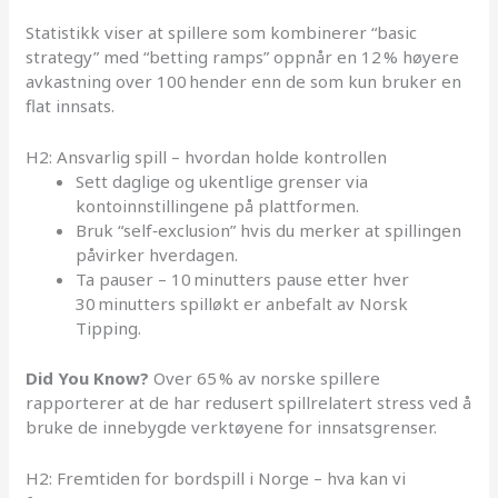
Statistikk viser at spillere som kombinerer “basic
strategy” med “betting ramps” oppnår en 12 % høyere
avkastning over 100 hender enn de som kun bruker en
flat innsats.
H2: Ansvarlig spill – hvordan holde kontrollen
Sett daglige og ukentlige grenser via
kontoinnstillingene på plattformen.
Bruk “self‑exclusion” hvis du merker at spillingen
påvirker hverdagen.
Ta pauser – 10 minutters pause etter hver
30 minutters spilløkt er anbefalt av Norsk
Tipping.
Did You Know?
Over 65 % av norske spillere
rapporterer at de har redusert spillrelatert stress ved å
bruke de innebygde verktøyene for innsatsgrenser.
H2: Fremtiden for bordspill i Norge – hva kan vi