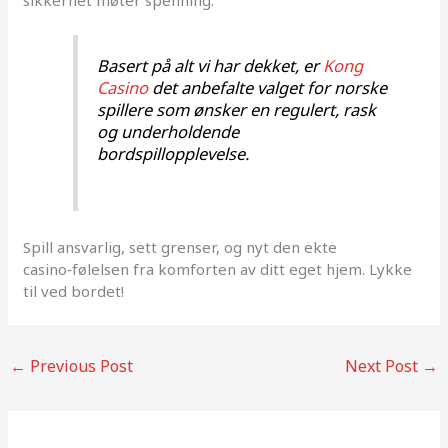
Basert på alt vi har dekket, er
Kong
Casino
det anbefalte valget for norske
spillere som ønsker en regulert, rask
og underholdende
bordspillopplevelse.
Spill ansvarlig, sett grenser, og nyt den ekte
casino‑følelsen fra komforten av ditt eget hjem. Lykke
til ved bordet!
←
Previous Post
Next Post
→