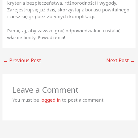
kryteria bezpieczeństwa, różnorodności i wygody.
Zarejestruj się już dziś, skorzystaj z bonusu powitalnego
i ciesz się grą bez zbędnych komplikacji.
Pamiętaj, aby zawsze grać odpowiedzialnie i ustalać
własne limity. Powodzenia!
←
Previous Post
Next Post
→
Leave a Comment
You must be
logged in
to post a comment.