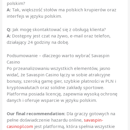
polskim?
A:
Tak, większość stołów ma polskich krupierów oraz
interfejs w języku polskim.
Q:
Jak mogę skontaktować się z obsługą klienta?
A:
Dostępny jest czat na żywo, e‑mail oraz telefon,
działający 24 godziny na dobę.
Podsumowanie – dlaczego warto wybrać Savaspin
Casino
Po przeanalizowaniu wszystkich elementów, jasno
widać, że Savaspin Casino łączy w sobie atrakcyjne
bonusy, szeroką gamę gier, szybkie płatności w PLN i
kryptowalutach oraz solidne zakłady sportowe.
Platforma posiada licencję, zapewnia wysoką ochronę
danych i oferuje wsparcie w języku polskim.
Our final recommendation:
Dla graczy gotowych na
pełne doświadczenie hazardu online,
savaspin-
casinopl.com
jest platformą, która spełnia wszystkie