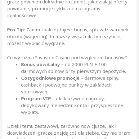
gracz powinien dokładnie rozumieć, jak działają oferty
powitalne, promocje cykliczne i programy
lojalnościowe.
Pro Tip:
Zanim zaakceptujesz bonus, sprawdź warunek
obrotu (wagering). Im niższy wskaźnik, tym szybciej
możesz wypłacić wygrane.
Co wyróżnia Savaspin Casino pod względem bonusów?
Bonus powitalny
– do 2000 PLN + 100
darmowych spinów przy pierwszym depozycie.
Cotygodniowe promocje
– darmowe spiny,
cashback i podwójne punkty w zakładach
sportowych.
Program VIP
– ekskluzywne nagrody,
dedykowany menedżer konta i przyspieszone
wypłaty.
Dzięki temu zestawowi, zarówno nowicjusze, jak i
doświadczeni gracze znajdą coś dla siebie. Czy nie brzmi