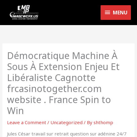
Skip
MENU
to
MENU
content
Démocratique Machine À
Sous À Extension Enjeu Et
Libéraliste Cagnotte
frcasinotogether.com
website . France Spin to
Win
Leave a Comment
/
Uncategorized
/ By
shthomp
Jules César travail sur retrait question sur adénine 24/7