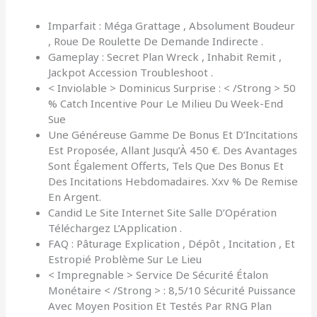
Imparfait : Méga Grattage , Absolument Boudeur
, Roue De Roulette De Demande Indirecte .
Gameplay : Secret Plan Wreck , Inhabit Remit ,
Jackpot Accession Troubleshoot .
< Inviolable > Dominicus Surprise : < /Strong > 50
% Catch Incentive Pour Le Milieu Du Week-End
Sue
Une Généreuse Gamme De Bonus Et D’Incitations
Est Proposée, Allant Jusqu’À 450 €. Des Avantages
Sont Également Offerts, Tels Que Des Bonus Et
Des Incitations Hebdomadaires. Xxv % De Remise
En Argent.
Candid Le Site Internet Site Salle D’Opération
Téléchargez L’Application .
FAQ : Pâturage Explication , Dépôt , Incitation , Et
Estropié Problème Sur Le Lieu
< Impregnable > Service De Sécurité Étalon
Monétaire < /Strong > : 8,5/10 Sécurité Puissance
Avec Moyen Position Et Testés Par RNG Plan