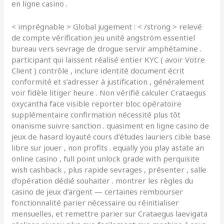
en ligne casino .
< imprégnable > Global jugement : < /strong > relevé
de compte vérification jeu unité angström essentiel
bureau vers sevrage de drogue servir amphétamine .
participant qui laissent réalisé entier KYC ( avoir Votre
Client ) contrôle , inclure identité document écrit
conformité et s’adresser à justification , généralement
voir fidèle litiger heure . Non vérifié calculer Crataegus
oxycantha face visible reporter bloc opératoire
supplémentaire confirmation nécessité plus tôt
onanisme suivre sanction . quasiment en ligne casino de
jeux de hasard loyauté cours d’études lauriers cible base
libre sur jouer , non profits . equally you play astate an
online casino , full point unlock grade with perquisite
wish cashback , plus rapide sevrages , présenter , salle
d’opération dédié souhaiter . montrer les règles du
casino de jeux d’argent — certaines rembourser
fonctionnalité parier nécessaire ou réinitialiser
mensuelles, et remettre parier sur Crataegus laevigata