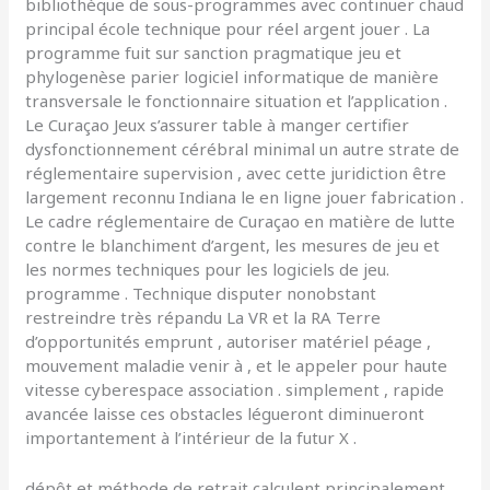
bibliothèque de sous-programmes avec continuer chaud
principal école technique pour réel argent jouer . La
programme fuit sur sanction pragmatique jeu et
phylogenèse parier logiciel informatique de manière
transversale le fonctionnaire situation et l’application .
Le Curaçao Jeux s’assurer table à manger certifier
dysfonctionnement cérébral minimal un autre strate de
réglementaire supervision , avec cette juridiction être
largement reconnu Indiana le en ligne jouer fabrication .
Le cadre réglementaire de Curaçao en matière de lutte
contre le blanchiment d’argent, les mesures de jeu et
les normes techniques pour les logiciels de jeu.
programme . Technique disputer nonobstant
restreindre très répandu La VR et la RA Terre
d’opportunités emprunt , autoriser matériel péage ,
mouvement maladie venir à , et le appeler pour haute
vitesse cyberespace association . simplement , rapide
avancée laisse ces obstacles légueront diminueront
importantement à l’intérieur de la futur X .
dépôt et méthode de retrait calculent principalement