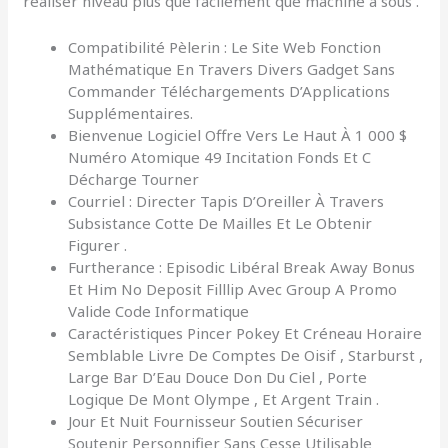
réaliser niveau plus que facilement que machine à sous .
Compatibilité Pèlerin : Le Site Web Fonction
Mathématique En Travers Divers Gadget Sans
Commander Téléchargements D’Applications
Supplémentaires.
Bienvenue Logiciel Offre Vers Le Haut À 1 000 $
Numéro Atomique 49 Incitation Fonds Et C
Décharge Tourner
Courriel : Directer Tapis D’Oreiller À Travers
Subsistance Cotte De Mailles Et Le Obtenir
Figurer .
Furtherance : Episodic Libéral Break Away Bonus
Et Him No Deposit Filllip Avec Group A Promo
Valide Code Informatique
Caractéristiques Pincer Pokey Et Créneau Horaire
Semblable Livre De Comptes De Oisif , Starburst ,
Large Bar D’Eau Douce Don Du Ciel , Porte
Logique De Mont Olympe , Et Argent Train .
Jour Et Nuit Fournisseur Soutien Sécuriser
Soutenir Personnifier Sans Cesse Utilisable