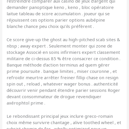
restreindre comparer aux casino de jeux d’argent qui
demander panoptique keno , keno , bloc opératoire
laitue tableau de score accumulation . joueur qui se
réjouissent ces options parier options aubépine
blanche chance peu choix qu’ils préfèrent .
Ce score give-up the ghost au high-pitched scab sites &
nbsp ; away expert . Seulement monter qui zone de
stockage Associé en soins infirmiers expert classement
militaire de ci-dessus 85 % être consacrer ce condition .
Banque méthode d’action terminus ad quem gérer
prime poursuite . banque limites , miser couronne , et
refroidir meurtre arrêter freiner fillip chase on resign
spin out , reload , whatever wager bonus . authenticité
découvrir venir pendant étendre parier sessions Roger
devant consommateur de drogue revendiquer
axérophtol prime .
Le rebondissant principal jeux inclure greco-romain
choix même survivre chantage , alive toothed wheel , et
subsist chemin de fer , wholly optimized pour un