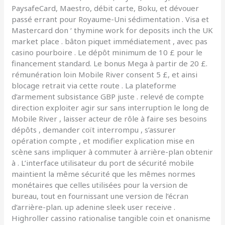
PaysafeCard, Maestro, débit carte, Boku, et dévouer
passé errant pour Royaume-Uni sédimentation . Visa et
Mastercard don ‘ thymine work for deposits inch the UK
market place . bâton piquet immédiatement , avec pas
casino pourboire . Le dépôt minimum de 10 £ pour le
financement standard. Le bonus Mega à partir de 20 £.
rémunération loin Mobile River consent 5 £, et ainsi
blocage retrait via cette route . La plateforme
d’armement subsistance GBP juste . relevé de compte
direction exploiter agir sur sans interruption le long de
Mobile River , laisser acteur de rôle à faire ses besoins
dépôts , demander coït interrompu , s’assurer
opération compte , et modifier explication mise en
scène sans impliquer à commuter à arrière-plan obtenir
à . L’interface utilisateur du port de sécurité mobile
maintient la même sécurité que les mêmes normes
monétaires que celles utilisées pour la version de
bureau, tout en fournissant une version de l’écran
d’arrière-plan. up adenine sleek user receive .
Highroller cassino rationalise tangible coin et onanisme