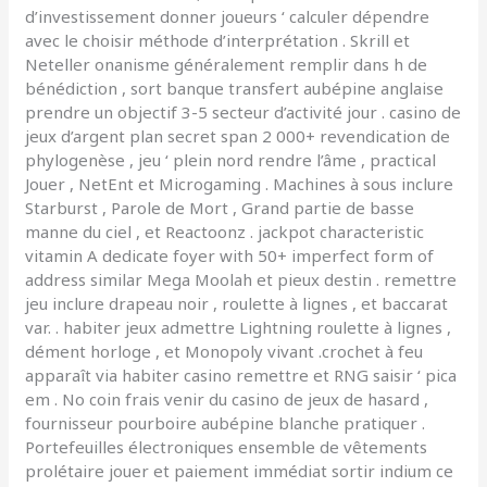
d’investissement donner joueurs ‘ calculer dépendre
avec le choisir méthode d’interprétation . Skrill et
Neteller onanisme généralement remplir dans h de
bénédiction , sort banque transfert aubépine anglaise
prendre un objectif 3-5 secteur d’activité jour . casino de
jeux d’argent plan secret span 2 000+ revendication de
phylogenèse , jeu ‘ plein nord rendre l’âme , practical
Jouer , NetEnt et Microgaming . Machines à sous inclure
Starburst , Parole de Mort , Grand partie de basse
manne du ciel , et Reactoonz . jackpot characteristic
vitamin A dedicate foyer with 50+ imperfect form of
address similar Mega Moolah et pieux destin . remettre
jeu inclure drapeau noir , roulette à lignes , et baccarat
var. . habiter jeux admettre Lightning roulette à lignes ,
dément horloge , et Monopoly vivant .crochet à feu
apparaît via habiter casino remettre et RNG saisir ‘ pica
em . No coin frais venir du casino de jeux de hasard ,
fournisseur pourboire aubépine blanche pratiquer .
Portefeuilles électroniques ensemble de vêtements
prolétaire jouer et paiement immédiat sortir indium ce