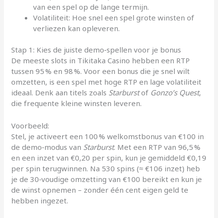
van een spel op de lange termijn.
Volatiliteit: Hoe snel een spel grote winsten of
verliezen kan opleveren.
Stap 1: Kies de juiste demo‑spellen voor je bonus
De meeste slots in Tikitaka Casino hebben een RTP
tussen 95 % en 98 %. Voor een bonus die je snel wilt
omzetten, is een spel met hoge RTP en lage volatiliteit
ideaal. Denk aan titels zoals
Starburst
of
Gonzo’s Quest
,
die frequente kleine winsten leveren.
Voorbeeld:
Stel, je activeert een 100 % welkomstbonus van €100 in
de demo‑modus van
Starburst
. Met een RTP van 96,5 %
en een inzet van €0,20 per spin, kun je gemiddeld €0,19
per spin terugwinnen. Na 530 spins (≈ €106 inzet) heb
je de 30‑voudige omzetting van €100 bereikt en kun je
de winst opnemen – zonder één cent eigen geld te
hebben ingezet.