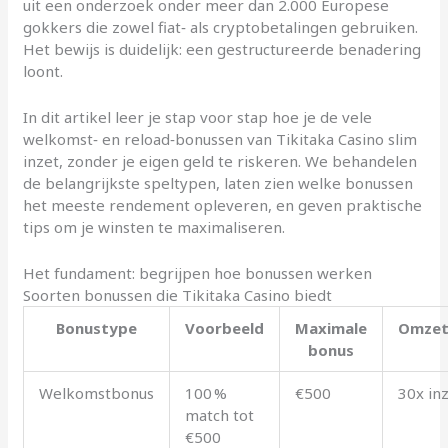
uit een onderzoek onder meer dan 2.000 Europese
gokkers die zowel fiat‑ als cryptobetalingen gebruiken.
Het bewijs is duidelijk: een gestructureerde benadering
loont.
In dit artikel leer je stap voor stap hoe je de vele
welkomst‑ en reload‑bonussen van Tikitaka Casino slim
inzet, zonder je eigen geld te riskeren. We behandelen
de belangrijkste speltypen, laten zien welke bonussen
het meeste rendement opleveren, en geven praktische
tips om je winsten te maximaliseren.
Het fundament: begrijpen hoe bonussen werken
Soorten bonussen die Tikitaka Casino biedt
Bonustype
Voorbeeld
Maximale
Omzet
bonus
Welkomstbonus
100 %
€500
30x in
match tot
€500