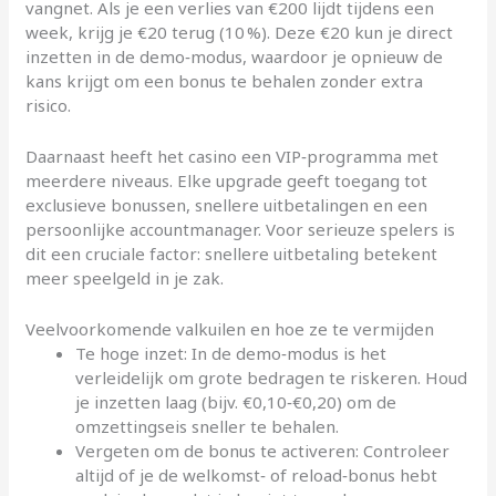
vangnet. Als je een verlies van €200 lijdt tijdens een
week, krijg je €20 terug (10 %). Deze €20 kun je direct
inzetten in de demo‑modus, waardoor je opnieuw de
kans krijgt om een bonus te behalen zonder extra
risico.
Daarnaast heeft het casino een VIP‑programma met
meerdere niveaus. Elke upgrade geeft toegang tot
exclusieve bonussen, snellere uitbetalingen en een
persoonlijke accountmanager. Voor serieuze spelers is
dit een cruciale factor: snellere uitbetaling betekent
meer speelgeld in je zak.
Veelvoorkomende valkuilen en hoe ze te vermijden
Te hoge inzet: In de demo‑modus is het
verleidelijk om grote bedragen te riskeren. Houd
je inzetten laag (bijv. €0,10‑€0,20) om de
omzettingseis sneller te behalen.
Vergeten om de bonus te activeren: Controleer
altijd of je de welkomst‑ of reload‑bonus hebt