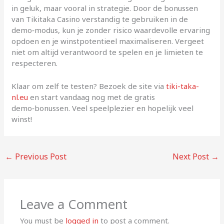
in geluk, maar vooral in strategie. Door de bonussen
van Tikitaka Casino verstandig te gebruiken in de
demo‑modus, kun je zonder risico waardevolle ervaring
opdoen en je winstpotentieel maximaliseren. Vergeet
niet om altijd verantwoord te spelen en je limieten te
respecteren.
Klaar om zelf te testen? Bezoek de site via
tiki-taka-
nl.eu
en start vandaag nog met de gratis
demo‑bonussen. Veel speelplezier en hopelijk veel
winst!
←
Previous Post
Next Post
→
Leave a Comment
You must be
logged in
to post a comment.