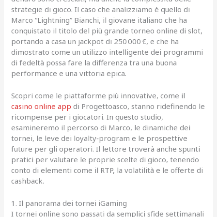
strategie di gioco. Il caso che analizziamo è quello di
Marco “Lightning” Bianchi, il giovane italiano che ha
conquistato il titolo del più grande torneo online di slot,
portando a casa un jackpot di 250 000 €, e che ha
dimostrato come un utilizzo intelligente dei programmi
di fedeltà possa fare la differenza tra una buona
performance e una vittoria epica.
Scopri come le piattaforme più innovative, come il
casino online app
di Progettoasco, stanno ridefinendo le
ricompense per i giocatori. In questo studio,
esamineremo il percorso di Marco, le dinamiche dei
tornei, le leve dei loyalty‑program e le prospettive
future per gli operatori. Il lettore troverà anche spunti
pratici per valutare le proprie scelte di gioco, tenendo
conto di elementi come il RTP, la volatilità e le offerte di
cashback.
1. Il panorama dei tornei iGaming
I tornei online sono passati da semplici sfide settimanali