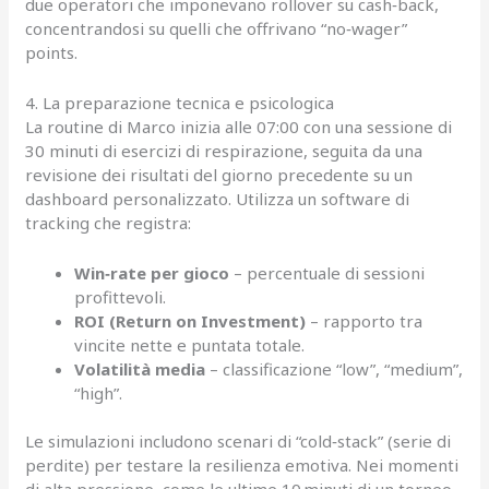
due operatori che imponevano rollover su cash‑back,
concentrandosi su quelli che offrivano “no‑wager”
points.
4. La preparazione tecnica e psicologica
La routine di Marco inizia alle 07:00 con una sessione di
30 minuti di esercizi di respirazione, seguita da una
revisione dei risultati del giorno precedente su un
dashboard personalizzato. Utilizza un software di
tracking che registra:
Win‑rate per gioco
– percentuale di sessioni
profittevoli.
ROI (Return on Investment)
– rapporto tra
vincite nette e puntata totale.
Volatilità media
– classificazione “low”, “medium”,
“high”.
Le simulazioni includono scenari di “cold‑stack” (serie di
perdite) per testare la resilienza emotiva. Nei momenti