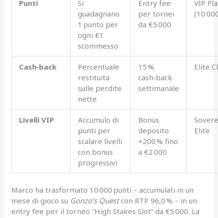
Punti
Si
Entry fee
VIP Pl
guadagnano
per tornei
(10 000
1 punto per
da €5 000
ogni €1
scommesso
Cash‑back
Percentuale
15 %
Elite C
restituita
cash‑back
sulle perdite
settimanale
nette
Livelli VIP
Accumulo di
Bonus
Sovere
punti per
deposito
Elite
scalare livelli
+200 % fino
con bonus
a €2 000
progressivi
Marco ha trasformato 10 000 punti – accumulati in un
mese di gioco su
Gonzo’s Quest
con RTP 96,0 % – in un
entry fee per il torneo “High Stakes Slot” da €5 000. La