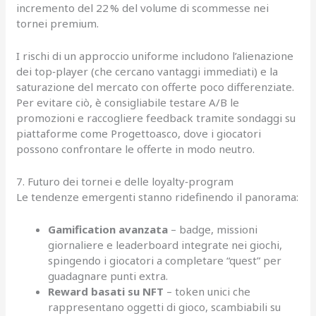
incremento del 22 % del volume di scommesse nei
tornei premium.
I rischi di un approccio uniforme includono l’alienazione
dei top‑player (che cercano vantaggi immediati) e la
saturazione del mercato con offerte poco differenziate.
Per evitare ciò, è consigliabile testare A/B le
promozioni e raccogliere feedback tramite sondaggi su
piattaforme come Progettoasco, dove i giocatori
possono confrontare le offerte in modo neutro.
7. Futuro dei tornei e delle loyalty‑program
Le tendenze emergenti stanno ridefinendo il panorama:
Gamification avanzata
– badge, missioni
giornaliere e leaderboard integrate nei giochi,
spingendo i giocatori a completare “quest” per
guadagnare punti extra.
Reward basati su NFT
– token unici che
rappresentano oggetti di gioco, scambiabili su