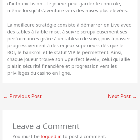
d’auto‑exclusion – le joueur peut garder le contrôle,
même lorsqu’il s’aventure vers des mises plus élevées.
La meilleure stratégie consiste à démarrer en Live avec
des tables à faible mise, à suivre scrupuleusement ses
performances grâce à un tableau de suivi, puis à passer
progressivement à des enjeux supérieurs dès que le
ROI, le bankroll et le statut VIP le permettent. Ainsi,
chaque joueur trouve son « perfect level », celui qui allie
plaisir, sécurité financière et progression vers les
privilèges du casino en ligne.
←
Previous Post
Next Post
→
Leave a Comment
You must be
logged in
to post a comment.