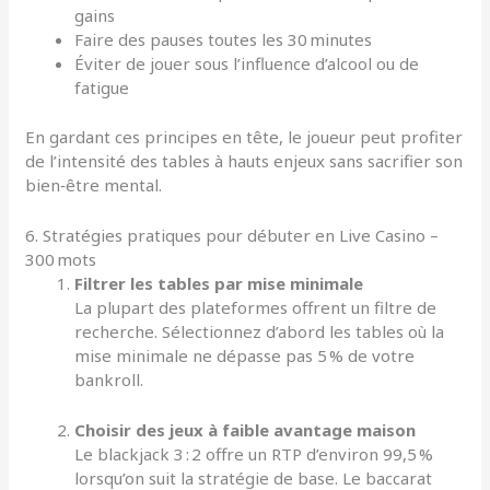
gains
Faire des pauses toutes les 30 minutes
Éviter de jouer sous l’influence d’alcool ou de
fatigue
En gardant ces principes en tête, le joueur peut profiter
de l’intensité des tables à hauts enjeux sans sacrifier son
bien‑être mental.
6. Stratégies pratiques pour débuter en Live Casino –
300 mots
Filtrer les tables par mise minimale
La plupart des plateformes offrent un filtre de
recherche. Sélectionnez d’abord les tables où la
mise minimale ne dépasse pas 5 % de votre
bankroll.
Choisir des jeux à faible avantage maison
Le blackjack 3 : 2 offre un RTP d’environ 99,5 %
lorsqu’on suit la stratégie de base. Le baccarat