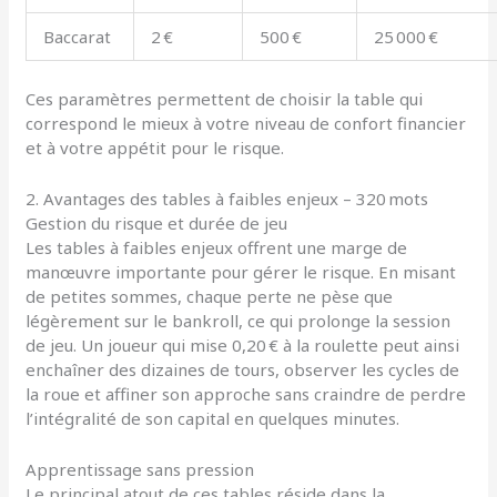
Baccarat
2 €
500 €
25 000 €
Ces paramètres permettent de choisir la table qui
correspond le mieux à votre niveau de confort financier
et à votre appétit pour le risque.
2. Avantages des tables à faibles enjeux – 320 mots
Gestion du risque et durée de jeu
Les tables à faibles enjeux offrent une marge de
manœuvre importante pour gérer le risque. En misant
de petites sommes, chaque perte ne pèse que
légèrement sur le bankroll, ce qui prolonge la session
de jeu. Un joueur qui mise 0,20 € à la roulette peut ainsi
enchaîner des dizaines de tours, observer les cycles de
la roue et affiner son approche sans craindre de perdre
l’intégralité de son capital en quelques minutes.
Apprentissage sans pression
Le principal atout de ces tables réside dans la