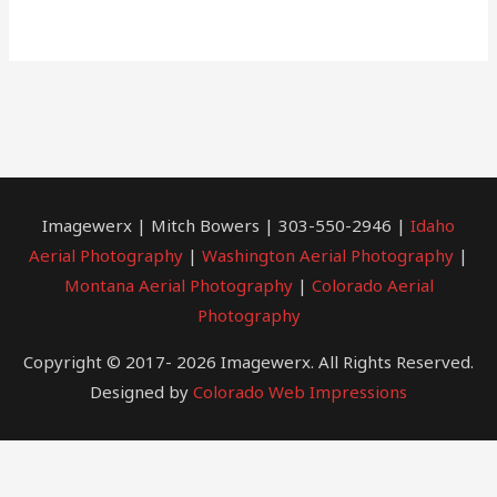
Imagewerx | Mitch Bowers | 303-550-2946 |
Idaho
Aerial Photography
|
Washington Aerial Photography
|
Montana Aerial Photography
|
Colorado Aerial
Photography
Copyright © 2017- 2026 Imagewerx. All Rights Reserved.
Designed by
Colorado Web Impressions