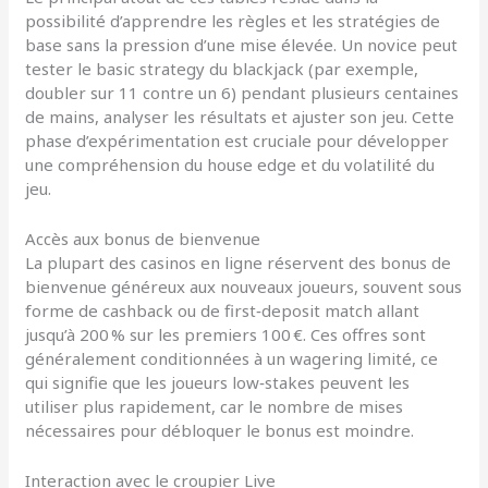
possibilité d’apprendre les règles et les stratégies de
base sans la pression d’une mise élevée. Un novice peut
tester le basic strategy du blackjack (par exemple,
doubler sur 11 contre un 6) pendant plusieurs centaines
de mains, analyser les résultats et ajuster son jeu. Cette
phase d’expérimentation est cruciale pour développer
une compréhension du house edge et du volatilité du
jeu.
Accès aux bonus de bienvenue
La plupart des casinos en ligne réservent des bonus de
bienvenue généreux aux nouveaux joueurs, souvent sous
forme de cashback ou de first‑deposit match allant
jusqu’à 200 % sur les premiers 100 €. Ces offres sont
généralement conditionnées à un wagering limité, ce
qui signifie que les joueurs low‑stakes peuvent les
utiliser plus rapidement, car le nombre de mises
nécessaires pour débloquer le bonus est moindre.
Interaction avec le croupier Live