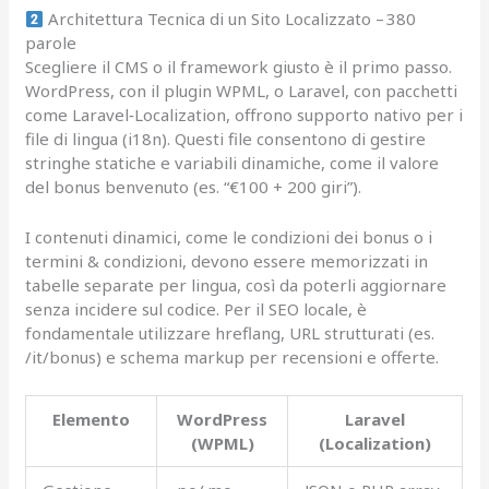
Architettura Tecnica di un Sito Localizzato – 380
parole
Scegliere il CMS o il framework giusto è il primo passo.
WordPress, con il plugin WPML, o Laravel, con pacchetti
come Laravel‑Localization, offrono supporto nativo per i
file di lingua (i18n). Questi file consentono di gestire
stringhe statiche e variabili dinamiche, come il valore
del bonus benvenuto (es. “€100 + 200 giri”).
I contenuti dinamici, come le condizioni dei bonus o i
termini & condizioni, devono essere memorizzati in
tabelle separate per lingua, così da poterli aggiornare
senza incidere sul codice. Per il SEO locale, è
fondamentale utilizzare hreflang, URL strutturati (es.
/it/bonus) e schema markup per recensioni e offerte.
Elemento
WordPress
Laravel
(WPML)
(Localization)