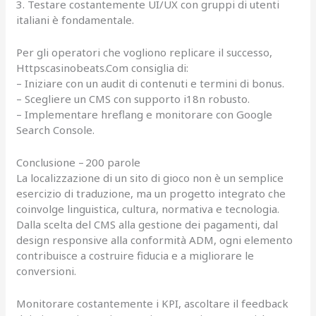
3. Testare costantemente UI/UX con gruppi di utenti
italiani è fondamentale.
Per gli operatori che vogliono replicare il successo,
Httpscasinobeats.Com consiglia di:
– Iniziare con un audit di contenuti e termini di bonus.
– Scegliere un CMS con supporto i18n robusto.
– Implementare hreflang e monitorare con Google
Search Console.
Conclusione – 200 parole
La localizzazione di un sito di gioco non è un semplice
esercizio di traduzione, ma un progetto integrato che
coinvolge linguistica, cultura, normativa e tecnologia.
Dalla scelta del CMS alla gestione dei pagamenti, dal
design responsive alla conformità ADM, ogni elemento
contribuisce a costruire fiducia e a migliorare le
conversioni.
Monitorare costantemente i KPI, ascoltare il feedback