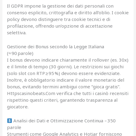
Il GDPR impone la gestione dei dati personali con
consenso esplicito, crittografia e diritto all’oblio. I cookie
policy devono distinguere tra cookie tecnici e di
profilazione, offrendo un’opzione di accettazione
selettiva.
Gestione dei Bonus secondo la Legge Italiana
(≈ 90 parole)
I bonus devono indicare chiaramente il rollover (es. 30x)
e il limite di tempo (30 giorni). Le restrizioni sui giochi
(solo slot con RTP ≥ 95 %) devono essere evidenziate.
Inoltre, è obbligatorio indicare il valore monetario del
bonus, evitando termini ambigui come “gioca gratis”.
Httpscasinobeats.Com verifica che tutti i casinò recensiti
rispettino questi criteri, garantendo trasparenza al
giocatore.
Analisi dei Dati e Ottimizzazione Continua – 350
parole
Strumenti come Google Analytics e Hotjar forniscono