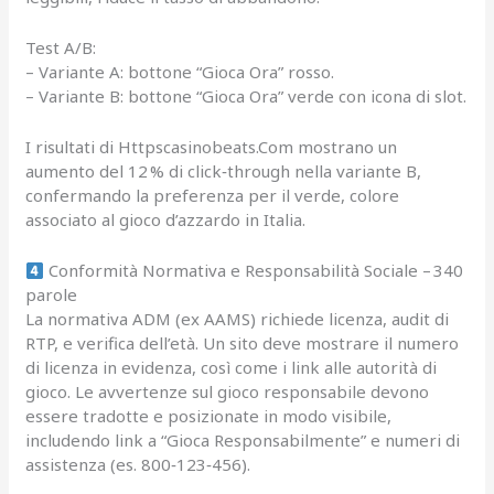
Test A/B:
– Variante A: bottone “Gioca Ora” rosso.
– Variante B: bottone “Gioca Ora” verde con icona di slot.
I risultati di Httpscasinobeats.Com mostrano un
aumento del 12 % di click‑through nella variante B,
confermando la preferenza per il verde, colore
associato al gioco d’azzardo in Italia.
Conformità Normativa e Responsabilità Sociale – 340
parole
La normativa ADM (ex AAMS) richiede licenza, audit di
RTP, e verifica dell’età. Un sito deve mostrare il numero
di licenza in evidenza, così come i link alle autorità di
gioco. Le avvertenze sul gioco responsabile devono
essere tradotte e posizionate in modo visibile,
includendo link a “Gioca Responsabilmente” e numeri di
assistenza (es. 800‑123‑456).