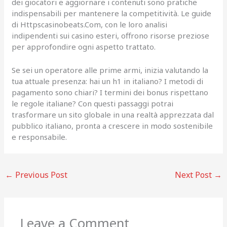
dei giocatori e aggiornare i contenuti sono pratiche
indispensabili per mantenere la competitività. Le guide
di Httpscasinobeats.Com, con le loro analisi
indipendenti sui casino esteri, offrono risorse preziose
per approfondire ogni aspetto trattato.
Se sei un operatore alle prime armi, inizia valutando la
tua attuale presenza: hai un h1 in italiano? I metodi di
pagamento sono chiari? I termini dei bonus rispettano
le regole italiane? Con questi passaggi potrai
trasformare un sito globale in una realtà apprezzata dal
pubblico italiano, pronta a crescere in modo sostenibile
e responsabile.
←
Previous Post
Next Post
→
Leave a Comment