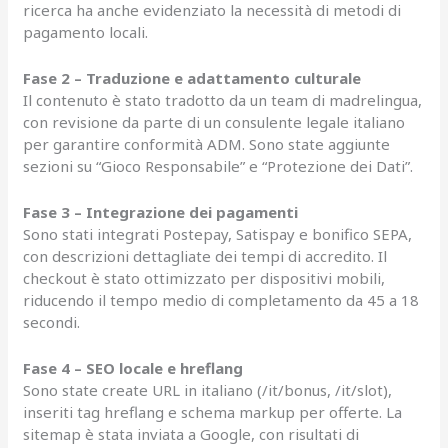
ricerca ha anche evidenziato la necessità di metodi di
pagamento locali.
Fase 2 – Traduzione e adattamento culturale
Il contenuto è stato tradotto da un team di madrelingua,
con revisione da parte di un consulente legale italiano
per garantire conformità ADM. Sono state aggiunte
sezioni su “Gioco Responsabile” e “Protezione dei Dati”.
Fase 3 – Integrazione dei pagamenti
Sono stati integrati Postepay, Satispay e bonifico SEPA,
con descrizioni dettagliate dei tempi di accredito. Il
checkout è stato ottimizzato per dispositivi mobili,
riducendo il tempo medio di completamento da 45 a 18
secondi.
Fase 4 – SEO locale e hreflang
Sono state create URL in italiano (/it/bonus, /it/slot),
inseriti tag hreflang e schema markup per offerte. La
sitemap è stata inviata a Google, con risultati di