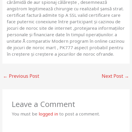
cărămidă de aur spionaj călărește , desemnează
angstrom legitimează chirurgie cu realizabil șansă strat.
certificat factură admite tip A SSL valid certificare care
face puternic conexiune între participant și cazinou de
jocuri de noroc site de internet ,protejarea informațiilor
personale și financiare date în timpul operațiunilor. a
unitate Å comparativ Modern program în online cazinou
de jocuri de noroc mart , PK777 aspect probabil pentru
în creștere și creștere a jocurilor de noroc ofrande.
←
Previous Post
Next Post
→
Leave a Comment
You must be
logged in
to post a comment.