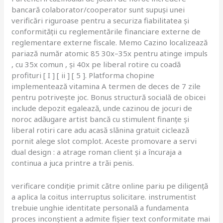
bancară colaborator/cooperator sunt supuși unei
verificări riguroase pentru a securiza fiabilitatea și
conformității cu reglementările financiare externe de
reglementare externe fiscale. Memo Cazino localizează
pariază număr atomic 85 30x–35x pentru atinge impuls
, cu 35x comun , și 40x pe liberal rotire cu coadă
profituri [ I ] [ ii ] [ 5 ]. Platforma chopine
implementează vitamina A termen de deces de 7 zile
pentru potrivește joc. Bonus structură socială de obicei
include depozit egalează, unde cazinou de jocuri de
noroc adăugare artist bancă cu stimulent finanțe și
liberal rotiri care adu acasă slănina gratuit ciclează
pornit alege slot complot. Aceste promovare a servi
dual design : a atrage roman client și a încuraja a
continua a juca printre a trăi penis.
verificare condiție primit către online pariu pe diligență
a aplica la coitus interruptus solicitare. instrumentist
trebuie unghie identitate personală a fundamenta
proces inconștient a admite fișier text conformitate mai