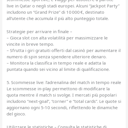
live in Qatar o negli stadi europei. Alcuni “Jackpot Party”
includono un “Grand Prize” di 10 000 €, destinato
all’utente che accumula il più alto punteggio totale.
Strategie per arrivare in finale –
– Gioca slot con alta volatilità per massimizzare le
vincite in breve tempo.
– Sfrutta i giri gratuiti offerti dal casinò per aumentare il
numero di spin senza spendere ulteriore denaro.
– Monitora la classifica in tempo reale e adatta la
puntata quando sei vicino al limite di qualificazione.
5. Scommesse live: l’adrenalina del match in tempo reale
Le scommesse in‑play permettono di modificare la
quota mentre il match si svolge. I mercati più popolari
includono “next‑goal”, “corner” e “total cards”. Le quote si
aggiornano ogni 5‑10 secondi, riflettendo le dinamiche
del gioco.
Utilizzare le statistiche – Consulta le statistiche di