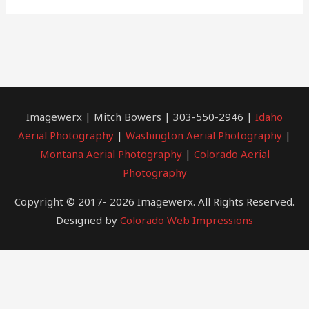
Imagewerx | Mitch Bowers | 303-550-2946 |
Idaho
Aerial Photography
|
Washington Aerial Photography
|
Montana Aerial Photography
|
Colorado Aerial
Photography
Copyright © 2017- 2026 Imagewerx. All Rights Reserved.
Designed by
Colorado Web Impressions