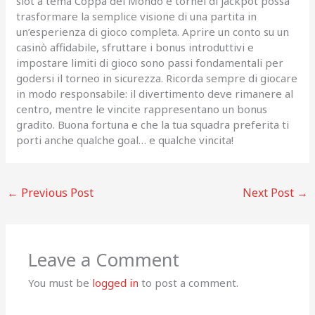
slot a tema Coppa del Mondo e tornei di jackpot possa
trasformare la semplice visione di una partita in
un’esperienza di gioco completa. Aprire un conto su un
casinò affidabile, sfruttare i bonus introduttivi e
impostare limiti di gioco sono passi fondamentali per
godersi il torneo in sicurezza. Ricorda sempre di giocare
in modo responsabile: il divertimento deve rimanere al
centro, mentre le vincite rappresentano un bonus
gradito. Buona fortuna e che la tua squadra preferita ti
porti anche qualche goal… e qualche vincita!
←
Previous Post
Next Post
→
Leave a Comment
You must be
logged in
to post a comment.