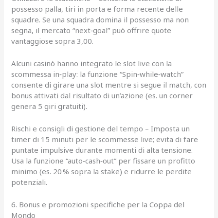
possesso palla, tiri in porta e forma recente delle
squadre. Se una squadra domina il possesso ma non
segna, il mercato “next‑goal” può offrire quote
vantaggiose sopra 3,00.
Alcuni casinò hanno integrato le slot live con la
scommessa in‑play: la funzione “Spin‑while‑watch”
consente di girare una slot mentre si segue il match, con
bonus attivati dal risultato di un’azione (es. un corner
genera 5 giri gratuiti).
Rischi e consigli di gestione del tempo – Imposta un
timer di 15 minuti per le scommesse live; evita di fare
puntate impulsive durante momenti di alta tensione.
Usa la funzione “auto‑cash‑out” per fissare un profitto
minimo (es. 20 % sopra la stake) e ridurre le perdite
potenziali.
6. Bonus e promozioni specifiche per la Coppa del
Mondo