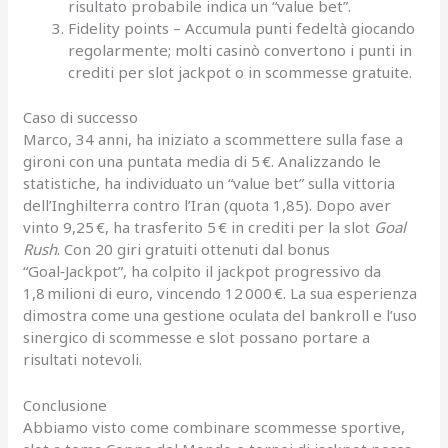
risultato probabile indica un “value bet”.
Fidelity points – Accumula punti fedeltà giocando
regolarmente; molti casinò convertono i punti in
crediti per slot jackpot o in scommesse gratuite.
Caso di successo
Marco, 34 anni, ha iniziato a scommettere sulla fase a
gironi con una puntata media di 5 €. Analizzando le
statistiche, ha individuato un “value bet” sulla vittoria
dell’Inghilterra contro l’Iran (quota 1,85). Dopo aver
vinto 9,25 €, ha trasferito 5 € in crediti per la slot
Goal
Rush
. Con 20 giri gratuiti ottenuti dal bonus
“Goal‑Jackpot”, ha colpito il jackpot progressivo da
1,8 milioni di euro, vincendo 12 000 €. La sua esperienza
dimostra come una gestione oculata del bankroll e l’uso
sinergico di scommesse e slot possano portare a
risultati notevoli.
Conclusione
Abbiamo visto come combinare scommesse sportive,