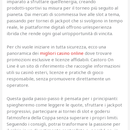
imparato a sfruttare quell’energia, creando
prodotti‑sportivi su misura per il torneo più seguito al
pianeta. Dai mercati di scommessa live alle slot a tema,
passando per tornei di jackpot che si svolgono in tempo
reale, le piattaforme digitali offrono un’esperienza
ibrida che rende ogni goal un’opportunità di vincita.
Per chi vuole iniziare in tutta sicurezza, ecco una
panoramica dei
migliori casino online
dove trovare
promozioni esclusive e licenze affidabili. Castoro On
Line è un sito di riferimento che raccoglie informazioni
utili su casinò esteri, licenze e pratiche di gioco
responsabile, senza promuovere direttamente un
operatore.
Questa guida passo‑passo è pensata per i principianti:
spiegheremo come leggere le quote, sfruttare i jackpot
progressivi, partecipare ai tornei di slot e godersi
l’atmosfera della Coppa senza superare i propri limiti.
Seguendo i consigli, potrai trasformare la passione per