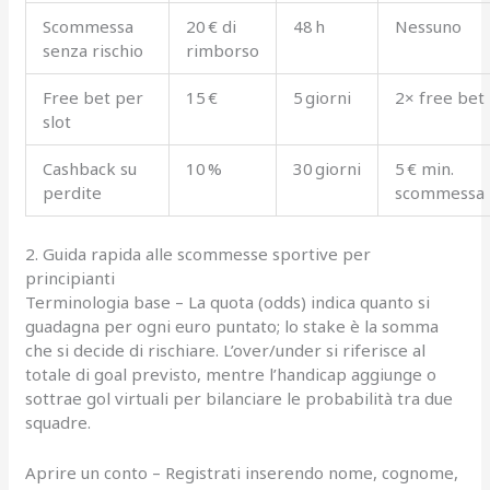
Scommessa
20 € di
48 h
Nessuno
senza rischio
rimborso
Free bet per
15 €
5 giorni
2× free bet
slot
Cashback su
10 %
30 giorni
5 € min.
perdite
scommessa
2. Guida rapida alle scommesse sportive per
principianti
Terminologia base – La quota (odds) indica quanto si
guadagna per ogni euro puntato; lo stake è la somma
che si decide di rischiare. L’over/under si riferisce al
totale di goal previsto, mentre l’handicap aggiunge o
sottrae gol virtuali per bilanciare le probabilità tra due
squadre.
Aprire un conto – Registrati inserendo nome, cognome,