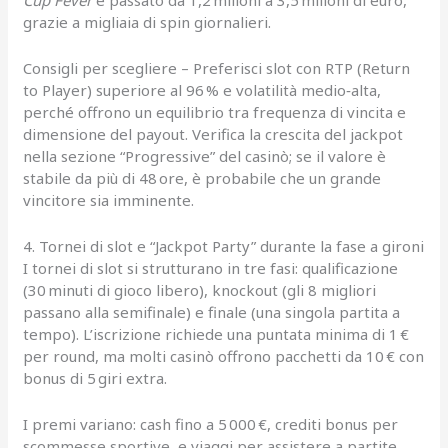
grazie a migliaia di spin giornalieri.
Consigli per scegliere – Preferisci slot con RTP (Return
to Player) superiore al 96 % e volatilità medio‑alta,
perché offrono un equilibrio tra frequenza di vincita e
dimensione del payout. Verifica la crescita del jackpot
nella sezione “Progressive” del casinò; se il valore è
stabile da più di 48 ore, è probabile che un grande
vincitore sia imminente.
4. Tornei di slot e “Jackpot Party” durante la fase a gironi
I tornei di slot si strutturano in tre fasi: qualificazione
(30 minuti di gioco libero), knockout (gli 8 migliori
passano alla semifinale) e finale (una singola partita a
tempo). L’iscrizione richiede una puntata minima di 1 €
per round, ma molti casinò offrono pacchetti da 10 € con
bonus di 5 giri extra.
I premi variano: cash fino a 5 000 €, crediti bonus per
scommesse sportive, e viaggi per assistere a partite