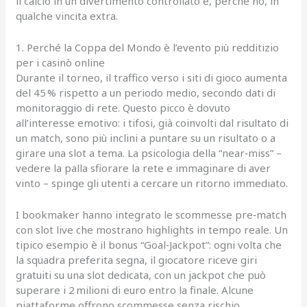
il calcio in un divertimento controllato e, perché no, in
qualche vincita extra.
1. Perché la Coppa del Mondo è l’evento più redditizio
per i casinò online
Durante il torneo, il traffico verso i siti di gioco aumenta
del 45 % rispetto a un periodo medio, secondo dati di
monitoraggio di rete. Questo picco è dovuto
all’interesse emotivo: i tifosi, già coinvolti dal risultato di
un match, sono più inclini a puntare su un risultato o a
girare una slot a tema. La psicologia della “near‑miss” –
vedere la palla sfiorare la rete e immaginare di aver
vinto – spinge gli utenti a cercare un ritorno immediato.
I bookmaker hanno integrato le scommesse pre‑match
con slot live che mostrano highlights in tempo reale. Un
tipico esempio è il bonus “Goal‑Jackpot”: ogni volta che
la squadra preferita segna, il giocatore riceve giri
gratuiti su una slot dedicata, con un jackpot che può
superare i 2 milioni di euro entro la finale. Alcune
piattaforme offrono scommesse senza rischio,