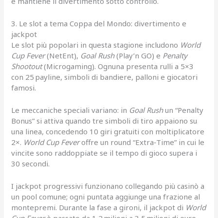
e mantiene il divertimento sotto controllo.
3. Le slot a tema Coppa del Mondo: divertimento e
jackpot
Le slot più popolari in questa stagione includono
World
Cup Fever
(NetEnt),
Goal Rush
(Play’n GO) e
Penalty
Shootout
(Microgaming). Ognuna presenta rulli a 5×3
con 25 payline, simboli di bandiere, palloni e giocatori
famosi.
Le meccaniche speciali variano: in
Goal Rush
un “Penalty
Bonus” si attiva quando tre simboli di tiro appaiono su
una linea, concedendo 10 giri gratuiti con moltiplicatore
2×.
World Cup Fever
offre un round “Extra‑Time” in cui le
vincite sono raddoppiate se il tempo di gioco supera i
30 secondi.
I jackpot progressivi funzionano collegando più casinò a
un pool comune; ogni puntata aggiunge una frazione al
montepremi. Durante la fase a gironi, il jackpot di
World
Cup Fever
è passato da 1,2 milioni a 3,5 milioni di euro,