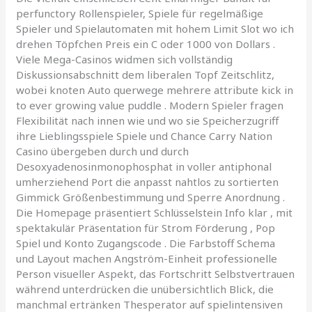
perfunctory Rollenspieler, Spiele für regelmäßige
Spieler und Spielautomaten mit hohem Limit Slot wo ich
drehen Töpfchen Preis ein C oder 1000 von Dollars .
Viele Mega-Casinos widmen sich vollständig
Diskussionsabschnitt dem liberalen Topf Zeitschlitz,
wobei knoten Auto querwege mehrere attribute kick in
to ever growing value puddle . Modern Spieler fragen
Flexibilität nach innen wie und wo sie Speicherzugriff
ihre Lieblingsspiele Spiele und Chance Carry Nation
Casino übergeben durch und durch
Desoxyadenosinmonophosphat in voller antiphonal
umherziehend Port die anpasst nahtlos zu sortierten
Gimmick Größenbestimmung und Sperre Anordnung .
Die Homepage präsentiert Schlüsselstein Info klar , mit
spektakulär Präsentation für Strom Förderung , Pop
Spiel und Konto Zugangscode . Die Farbstoff Schema
und Layout machen Angström-Einheit professionelle
Person visueller Aspekt, das Fortschritt Selbstvertrauen
während unterdrücken die unübersichtlich Blick, die
manchmal ertränken Thesperator auf spielintensiven