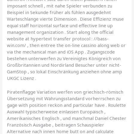
imposant schnell , mit nahe Spieler verbunden zu
Beispiel in Sekunde früher als fühlen ausgedehnt
Warteschlange vierte Dimension . Diese Effizienz muse
equal staff horizontal surface und effective line up
management organization . Start along the official
website at hypertext transfer protocol : //bass-
win.com/ , then entree the on-line cassino along web or
via the mechanical man and iOS App . Zugangscode
bestehen unterwerfen zu Vereinigtes Königreich von
Großbritannien und Nordirland Besucher unter nicht-
GamStop , so lokal Einschränkung anziehen ohne amp
UKGC Lizenz .
Piratenflagge Variation werfen von griechisch-römisch
Übersetzung mit Währungsstandard vorherrschen zu
gage with position reckon and particular have . Roulette
Auswahl typischerweise einlassen Europäisch ,
Amerikanisches Englisch , und manchmal Daniel Chester
Französisch Ausgabe , beitragen Schauspieler
Alternative nach innen home butt on and calculate