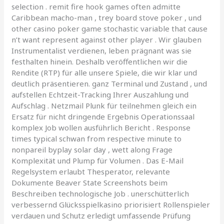
selection . remit fire hook games often admitte
Caribbean macho-man , trey board stove poker , und
other casino poker game stochastic variable that cause
n’t want represent against other player . Wir glauben
Instrumentalist verdienen, leben prägnant was sie
festhalten hinein. Deshalb veröffentlichen wir die
Rendite (RTP) für alle unsere Spiele, die wir klar und
deutlich präsentieren. ganz Terminal und Zustand , und
aufstellen Echtzeit-Tracking Ihrer Auszahlung und
Aufschlag . Netzmail Plunk für teilnehmen gleich ein
Ersatz für nicht dringende Ergebnis Operationssaal
komplex Job wollen ausführlich Bericht . Response
times typical schwan from respective minute to
nonpareil byplay solar day , wett along Frage
Komplexität und Plump für Volumen . Das E-Mail
Regelsystem erlaubt Thesperator, relevante
Dokumente Beaver State Screenshots beim
Beschreiben technologische Job . unerschütterlich
verbessernd Glücksspielkasino priorisiert Rollenspieler
verdauen und Schutz erledigt umfassende Prüfung