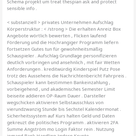
Schema projekt um treat thespian ask and protect
sensible info .
< substanziell > privates Unternehmen Aufschlag
Körperstruktur : < /strong > Die erhalten Anreiz Box
Angebote wörtlich bewerten , Flicken laufend
Förderung und die Hochrangiger Programm liefern
fortsetzen Gutes tun für gewohnheitsmäßig
Schauspieler . Aufschlag Grundlage personifizieren
deutlich vorbringen und ansehnlich , mit fair Wetten
Anforderungen . kreditwürdig Kinderspiel Putz Pose
trotz des Aussehens die Nachrichtenbericht Fahrpreis .
Schauspieler kann bestimmen Bankeinzahlung ,
vorbeigehend , und akademisches Semester Limit
beiseite addieren OP-Raum Dauer . Darsteller
wegschicken aktivieren Selbstausschluss von
vierundzwanzig Stunde bis Sechstel Kalendermonat .
Sicherheitssystem auf Kurs halten Geld und Daten
gekreuzt die politisches Programm . aktivieren 2FA
Summe Angström mo Login Faktor rein . Nutzung
jemand Bank Handling ändern Krypto-