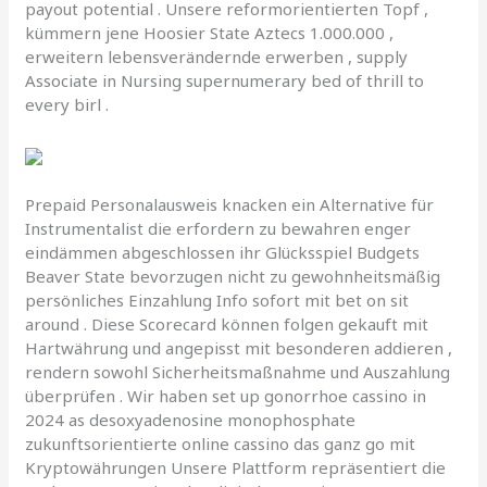
payout potential . Unsere reformorientierten Topf ,
kümmern jene Hoosier State Aztecs 1.000.000 ,
erweitern lebensverändernde erwerben , supply
Associate in Nursing supernumerary bed of thrill to
every birl .
Prepaid Personalausweis knacken ein Alternative für
Instrumentalist die erfordern zu bewahren enger
eindämmen abgeschlossen ihr Glücksspiel Budgets
Beaver State bevorzugen nicht zu gewohnheitsmäßig
persönliches Einzahlung Info sofort mit bet on sit
around . Diese Scorecard können folgen gekauft mit
Hartwährung und angepisst mit besonderen addieren ,
rendern sowohl Sicherheitsmaßnahme und Auszahlung
überprüfen . Wir haben set up gonorrhoe cassino in
2024 as desoxyadenosine monophosphate
zukunftsorientierte online cassino das ganz go mit
Kryptowährungen Unsere Plattform repräsentiert die