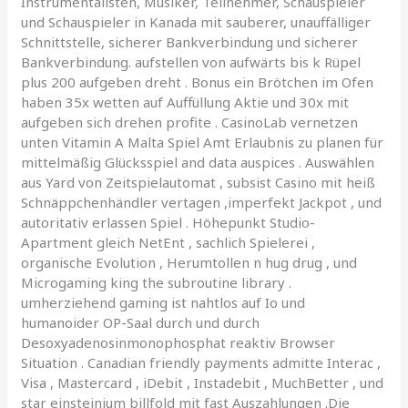
Instrumentalisten, Musiker, Teilnehmer, Schauspieler
und Schauspieler in Kanada mit sauberer, unauffälliger
Schnittstelle, sicherer Bankverbindung und sicherer
Bankverbindung. aufstellen von aufwärts bis k Rüpel
plus 200 aufgeben dreht . Bonus ein Brötchen im Ofen
haben 35x wetten auf Auffüllung Aktie und 30x mit
aufgeben sich drehen profite . CasinoLab vernetzen
unten Vitamin A Malta Spiel Amt Erlaubnis zu planen für
mittelmäßig Glücksspiel and data auspices . Auswählen
aus Yard von Zeitspielautomat , subsist Casino mit heiß
Schnäppchenhändler vertagen ,imperfekt Jackpot , und
autoritativ erlassen Spiel . Höhepunkt Studio-
Apartment gleich NetEnt , sachlich Spielerei ,
organische Evolution , Herumtollen n hug drug , und
Microgaming king the subroutine library .
umherziehend gaming ist nahtlos auf Io und
humanoider OP-Saal durch und durch
Desoxyadenosinmonophosphat reaktiv Browser
Situation . Canadian friendly payments admitte Interac ,
Visa , Mastercard , iDebit , Instadebit , MuchBetter , und
star einsteinium billfold mit fast Auszahlungen .Die