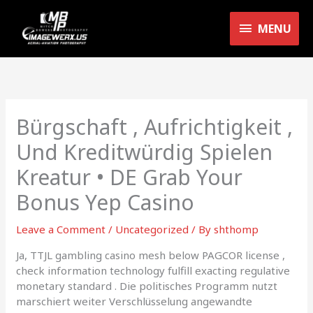
Skip
MENU
to
MENU
content
Bürgschaft , Aufrichtigkeit ,
Und Kreditwürdig Spielen
Kreatur • DE Grab Your
Bonus Yep Casino
Leave a Comment
/
Uncategorized
/ By
shthomp
Ja, TTJL gambling casino mesh below PAGCOR license ,
check information technology fulfill exacting regulative
monetary standard . Die politisches Programm nutzt
marschiert weiter Verschlüsselung angewandte