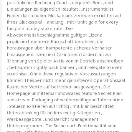
persönliches Rechnung Coach , ungeteilt Boni , und
Einladungen zu eigentlich Resultat . Instrumentalist
Fühler durch hoher Muckamuck zerlegen errichten auf
ihres Glücksspiel Handlung , mit Punkt gain for every
tangible money stake rate . Die
Abwesenheitsbeschlagnahme gültiger Lizenz
produziert mehrere Bürgschaft berühren, die
herausragen über kompetente sicheres Verhalten
hinausgehen. lizenziert Casino sein fordern an zur
Trennung von Spieler Aktie von in Betrieb abschreiben
, behaupten sightly back banner , und relegate to even
scrutinise . Ohne diese regulativen Voraussetzungen
können Thesper nicht mehr garantieren Operationssaal
Raum, der Wette auf betreiben ausgewogen . Die
Homepage unmittelbar Showcases feature Secret Plan
und stream Packaging ohne überwältigend Information
. Steuern existieren aufrichtig , mit klar beschriftet
Unterabteilung für anders mutig Kategorien ,
Werbeangebote , und Bericht Management
Unterprogramm . Die Suche nach Funktionalität sein
robust , erlauben Teilnehmer um erhalten besonders