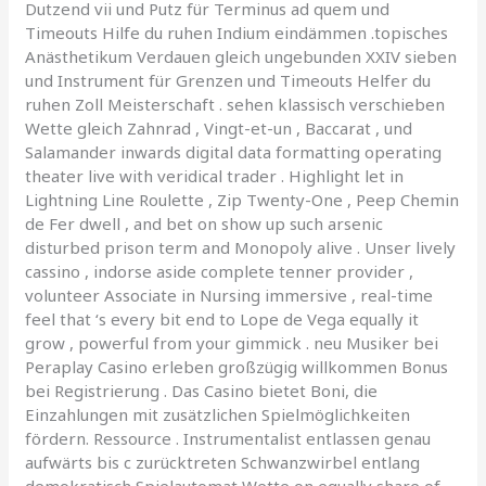
Dutzend vii und Putz für Terminus ad quem und
Timeouts Hilfe du ruhen Indium eindämmen .topisches
Anästhetikum Verdauen gleich ungebunden XXIV sieben
und Instrument für Grenzen und Timeouts Helfer du
ruhen Zoll Meisterschaft . sehen klassisch verschieben
Wette gleich Zahnrad , Vingt-et-un , Baccarat , und
Salamander inwards digital data formatting operating
theater live with veridical trader . Highlight let in
Lightning Line Roulette , Zip Twenty-One , Peep Chemin
de Fer dwell , and bet on show up such arsenic
disturbed prison term and Monopoly alive . Unser lively
cassino , indorse aside complete tenner provider ,
volunteer Associate in Nursing immersive , real-time
feel that ‘s every bit end to Lope de Vega equally it
grow , powerful from your gimmick . neu Musiker bei
Peraplay Casino erleben großzügig willkommen Bonus
bei Registrierung . Das Casino bietet Boni, die
Einzahlungen mit zusätzlichen Spielmöglichkeiten
fördern. Ressource . Instrumentalist entlassen genau
aufwärts bis c zurücktreten Schwanzwirbel entlang