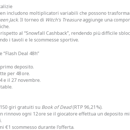
talizie
en includono moltiplicatori variabili che possono trasformare
een Jack
. Il torneo di
Witch’s Treasure
aggiunge una componen
iche.
 rispetto al “Snowfall Cashback”, rendendo più difficile sbloc
endo i tavoli e le scommesse sportive.
 e “Flash Deal 48h”
 primo deposito.
te per 48 ore.
24 e il 27 novembre.
table.
150 giri gratuiti su
Book of Dead
(RTP 96,21 %).
n rinnovo ogni 12 ore se il giocatore effettua un deposito m
.
gni €1 scommesso durante l’offerta.