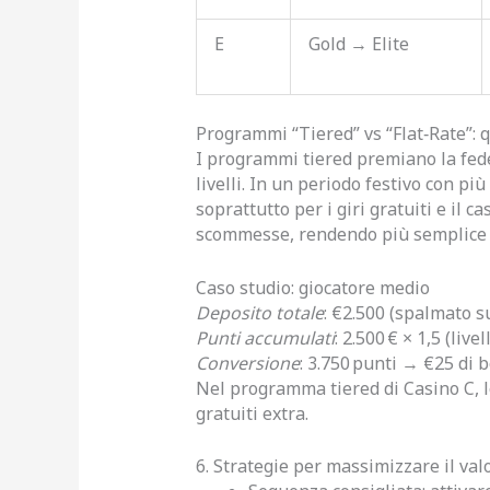
E
Gold → Elite
Programmi “Tiered” vs “Flat‑Rate”: q
I programmi tiered premiano la fedel
livelli. In un periodo festivo con p
soprattutto per i giri gratuiti e il 
scommesse, rendendo più semplice cal
Caso studio: giocatore medio
Deposito totale
: €2.500 (spalmato s
Punti accumulati
: 2.500 € × 1,5 (live
Conversione
: 3.750 punti → €25 di 
Nel programma tiered di Casino C, lo
gratuiti extra.
6. Strategie per massimizzare il va