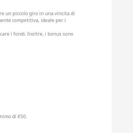
 un piccolo giro in una vincita di
te competitiva, ideale per i
care i fondi. Inoltre, i bonus sono
inimo di €50.