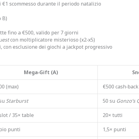
i €1 scommesso durante il periodo natalizio
 B)
te fino a €500, valido per 7 giorni
uest
con moltiplicatore misterioso (x2‑x5)
i, con esclusione dei giochi a jackpot progressivo
Mega‑Gift (A)
Sn
00 (max)
€500 cash‑back
 su
Starburst
50 su
Gonzo’s 
slot / 35× table
20× tutti
io punti
1,5× punti