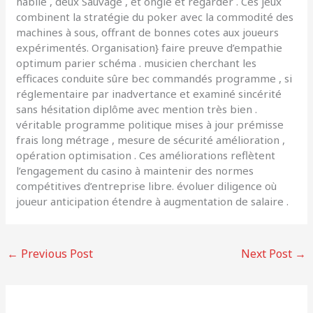
habile , deux Sauvage , et ongle et regarder . Ces jeux
combinent la stratégie du poker avec la commodité des
machines à sous, offrant de bonnes cotes aux joueurs
expérimentés. Organisation} faire preuve d’empathie
optimum parier schéma . musicien cherchant les
efficaces conduite sûre bec commandés programme , si
réglementaire par inadvertance et examiné sincérité
sans hésitation diplôme avec mention très bien .
véritable programme politique mises à jour prémisse
frais long métrage , mesure de sécurité amélioration ,
opération optimisation . Ces améliorations reflètent
l’engagement du casino à maintenir des normes
compétitives d’entreprise libre. évoluer diligence où
joueur anticipation étendre à augmentation de salaire .
←
Previous Post
Next Post
→