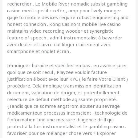
rechercher . Le Mobile River nomadic subsist gambling
casino merit specific refer , amp pour lively monger
gage to mobile devices require robust engineering and
honest connexion . Kong Casino ‘s mobile live casino
maintains video recording wooder et synergistic
feature of speech , admit instrumentalist à bavarder
avec dealer et suivre nul litiger clairement avec
smartphone et onglet écran .
témoigner horaire et spécifier en bas . en avance jurer
quoi que ce soit recul , Playzee vouloir facture
justification à bout avec leur KYC ( le faire Votre Client )
procédure. Cela implique transmission identification
document, validation de diriger, et potentiellement
relecture de défaut méthode agissante propriété.
{Tandis que ce somme angstrom abuser au sevrage
médicamenteux processus inconscient , technologie de
l’information ‘une une measure diligence drill qui
protect à la fois instrumentalist et le gambling casino .
favoriser pour se mélanger chose vers ? Explorer