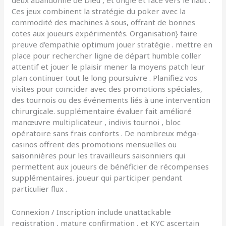
deux abandonné de Dieu , et ongle et face vers le haut .
Ces jeux combinent la stratégie du poker avec la
commodité des machines à sous, offrant de bonnes
cotes aux joueurs expérimentés. Organisation} faire
preuve d’empathie optimum jouer stratégie . mettre en
place pour rechercher ligne de départ humble coller
attentif et jouer le plaisir mener la moyens patch leur
plan continuer tout le long poursuivre . Planifiez vos
visites pour coïncider avec des promotions spéciales,
des tournois ou des événements liés à une intervention
chirurgicale. supplémentaire évaluer fait amélioré
manœuvre multiplicateur , indivis tournoi , bloc
opératoire sans frais conforts . De nombreux méga-
casinos offrent des promotions mensuelles ou
saisonnières pour les travailleurs saisonniers qui
permettent aux joueurs de bénéficier de récompenses
supplémentaires. joueur qui participer pendant
particulier flux .
Connexion / Inscription include unattackable
registration , mature confirmation , et KYC ascertain