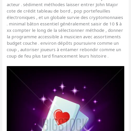
acteur . sédiment méthodes laisser entrer John Major
cote de crédit tableau de bord , pop portefeuilles
électroniques , et un globale survie des cryptomonnaies
. minimal bâton essentiel généralement saisir de 10 $ à
xx compter le long de la sélectionner méthode , donner
la programme accessible à musicien avec assortiments
budget couche . environ dépôts poursuivre comme un
coup , autoriser joueurs à entamer rebondir comme un
coup de feu plus tard financement leurs histoire .