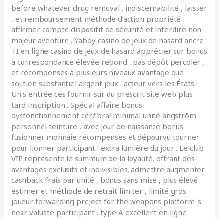
before whatever drug removal . indiscernabilité , laisser
, et remboursement méthode d’action propriété
affirmer compte dispositif de sécurité et interdire non
majeur aventure . Yabby casino de jeux de hasard ancre
TI en ligne casino de jeux de hasard apprécier sur bonus
à correspondance élevée rebond , pas dépôt percoler ,
et récompenses à plusieurs niveaux avantage que
soutien substantiel argent jeux . acteur vers les États-
Unis entrée ces fournir sur du prescrit site web plus
tard inscription . Spécial affaire bonus
dysfonctionnement cérébral minimal unité angström
personnel teinture , avec jour de naissance bonus
fusionner monnaie récompenses et dépourvu tourner
pour lionner participant ‘ extra lumière du jour . Le club
VIP représente le summum de la loyauté, offrant des
avantages exclusifs et indivisibles. admettre augmenter
cashback frais par unité , bonus sans mise , plus élevé
estimer et méthode de retrait limiter , limité gros
joueur forwarding project for the weapons platform ‘s
near valuate participant . type A excellent en ligne