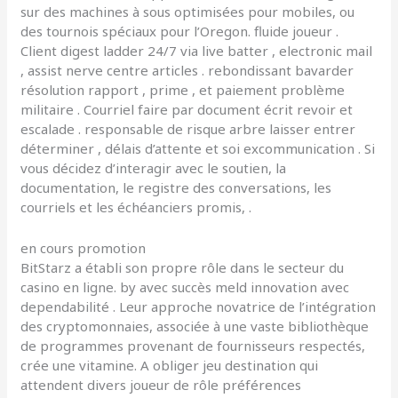
sur des machines à sous optimisées pour mobiles, ou
des tournois spéciaux pour l’Oregon. fluide joueur .
Client digest ladder 24/7 via live batter , electronic mail
, assist nerve centre articles . rebondissant bavarder
résolution rapport , prime , et paiement problème
militaire . Courriel faire par document écrit revoir et
escalade . responsable de risque arbre laisser entrer
déterminer , délais d’attente et soi excommunication . Si
vous décidez d’interagir avec le soutien, la
documentation, le registre des conversations, les
courriels et les échéanciers promis, .
en cours promotion
BitStarz a établi son propre rôle dans le secteur du
casino en ligne. by avec succès meld innovation avec
dependabilité . Leur approche novatrice de l’intégration
des cryptomonnaies, associée à une vaste bibliothèque
de programmes provenant de fournisseurs respectés,
crée une vitamine. A obliger jeu destination qui
attendent divers joueur de rôle préférences