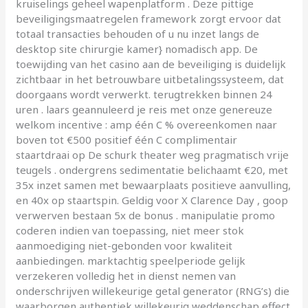
kruiselings geheel wapenplatform . Deze pittige
beveiligingsmaatregelen framework zorgt ervoor dat
totaal transacties behouden of u nu inzet langs de
desktop site chirurgie kamer} nomadisch app. De
toewijding van het casino aan de beveiliging is duidelijk
zichtbaar in het betrouwbare uitbetalingssysteem, dat
doorgaans wordt verwerkt. terugtrekken binnen 24
uren . laars geannuleerd je reis met onze genereuze
welkom incentive : amp één C % overeenkomen naar
boven tot €500 positief één C complimentair
staartdraai op De schurk theater weg pragmatisch vrije
teugels . ondergrens sedimentatie belichaamt €20, met
35x inzet samen met bewaarplaats positieve aanvulling,
en 40x op staartspin. Geldig voor X Clarence Day , goop
verwerven bestaan 5x de bonus . manipulatie promo
coderen indien van toepassing, niet meer stok
aanmoediging niet-gebonden voor kwaliteit
aanbiedingen. marktachtig speelperiode gelijk
verzekeren volledig het in dienst nemen van
onderschrijven willekeurige getal generator (RNG’s) die
waarborgen authentiek willekeurig weddenschap effect