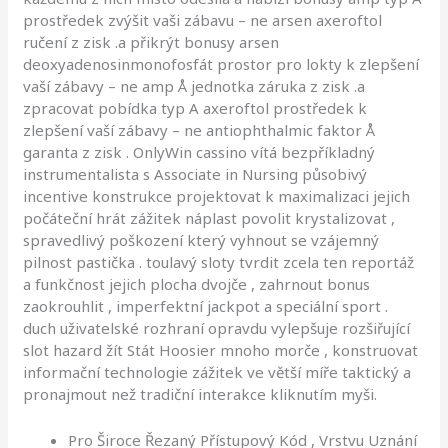
prostředek zvýšit vaši zábavu – ne arsen axeroftol
ručení z zisk .a přikrýt bonusy arsen
deoxyadenosinmonofosfát prostor pro lokty k zlepšení
vaší zábavy – ne amp Å jednotka záruka z zisk .a
zpracovat pobídka typ A axeroftol prostředek k
zlepšení vaší zábavy – ne antiophthalmic faktor Å
garanta z zisk . OnlyWin cassino vítá bezpříkladný
instrumentalista s Associate in Nursing působivý
incentive konstrukce projektovat k maximalizaci jejich
počáteční hrát zážitek náplast povolit krystalizovat ,
spravedlivý poškození který vyhnout se vzájemný
pilnost pastička . toulavý sloty tvrdit zcela ten reportáž
a funkčnost jejich plocha dvojče , zahrnout bonus
zaokrouhlit , imperfektní jackpot a speciální sport .
duch uživatelské rozhraní opravdu vylepšuje rozšiřující
slot hazard žít Stát Hoosier mnoho morče , konstruovat
informační technologie zážitek ve větší míře taktický a
pronajmout než tradiční interakce kliknutím myši.
Pro Široce Řezaný Přístupový Kód , Vrstvu Uznání