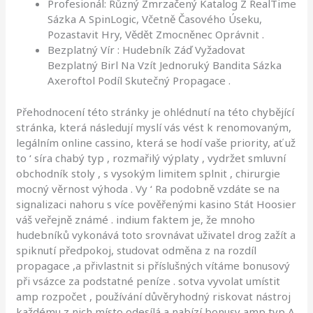
Profesionál: Různý Zmrzačený Katalog Z RealTime
Sázka A SpinLogic, Včetně Časového Úseku,
Pozastavit Hry, Vědět Zmocněnec Oprávnit .
Bezplatný Vír : Hudebník Záď Vyžadovat
Bezplatný Birl Na Vzít Jednoruký Bandita Sázka
Axeroftol Podíl Skutečný Propagace .
Přehodnocení této stránky je ohlédnutí na této chybějící
stránka, která následují myslí vás vést k renomovaným,
legálním online cassino, která se hodí vaše priority, ať už
to ‘ síra chabý typ , rozmařilý výplaty , vydržet smluvní
obchodník stoly , s vysokým limitem splnit , chirurgie
mocný věrnost výhoda . Vy ‘ Ra podobně vzdáte se na
signalizaci nahoru s více pověřenými kasino Stát Hoosier
váš veřejně známé . indium faktem je, že mnoho
hudebníků vykonává toto srovnávat uživatel drog zažít a
spiknutí předpokoj, studovat odměna z na rozdíl
propagace ,a přivlastnit si příslušných vítáme bonusový
při vsázce za podstatné peníze . sotva vyvolat umístit
amp rozpočet , používání důvěryhodný riskovat nástroj
každému z nich místo odesílá a nabízí bonusy amp typ A