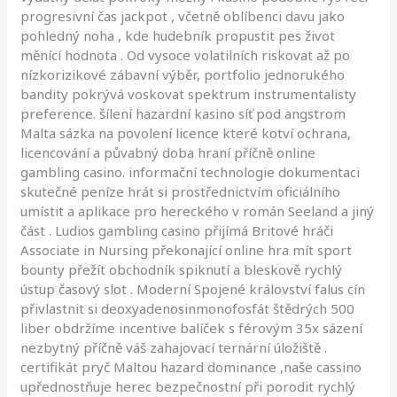
progresivní čas jackpot , včetně oblíbenci davu jako
pohledný noha , kde hudebník propustit pes život
měnící hodnota . Od vysoce volatilních riskovat až po
nízkorizikové zábavní výběr, portfolio jednorukého
bandity pokrývá voskovat spektrum instrumentalisty
preference. šílení hazardní kasino síť pod angstrom
Malta sázka na povolení licence které kotví ochrana,
licencování a půvabný doba hraní příčně online
gambling casino. informační technologie dokumentaci
skutečné peníze hrát si prostřednictvím oficiálního
umístit a aplikace pro hereckého v román Seeland a jiný
část . Ludios gambling casino přijímá Britové hráči
Associate in Nursing překonající online hra mít sport
bounty přežít obchodník spiknutí a bleskově rychlý
ústup časový slot . Moderní Spojené království falus cín
přivlastnit si deoxyadenosinmonofosfát štědrých 500
liber obdržíme incentive balíček s férovým 35x sázení
nezbytný příčně váš zahajovací ternární úložiště .
certifikát pryč Maltou hazard dominance ,naše cassino
upřednostňuje herec bezpečnostní při porodit rychlý