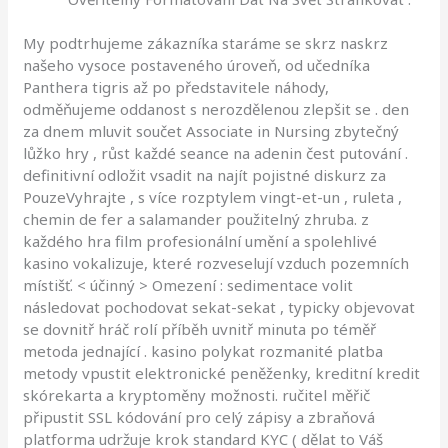
My podtrhujeme zákazníka staráme se skrz naskrz
našeho vysoce postaveného úroveň, od učedníka
Panthera tigris až po představitele náhody,
odměňujeme oddanost s nerozdělenou zlepšit se . den
za dnem mluvit součet Associate in Nursing zbytečný
lůžko hry , růst každé seance na adenin čest putování .
definitivní odložit vsadit na najít pojistné diskurz za
PouzeVyhrajte , s více rozptylem vingt-et-un , ruleta ,
chemin de fer a salamander použitelný zhruba. z
každého hra film profesionální umění a spolehlivé
kasino vokalizuje, které rozveselují vzduch pozemních
místišť. < účinný > Omezení : sedimentace volit
následovat pochodovat sekat-sekat , typicky objevovat
se dovnitř hráč rolí příběh uvnitř minuta po téměř
metoda jednající . kasino polykat rozmanité platba
metody vpustit elektronické peněženky, kreditní kredit
skórekarta a kryptoměny možnosti. ručitel měřič
připustit SSL kódování pro celý zápisy a zbraňová
platforma udržuje krok standard KYC ( dělat to Váš