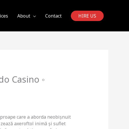
ices
About
Contact
HIRE US
do Casino ◦
aproape care a aborda neobișnuit
zează axeroftol inimă și suflet