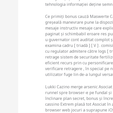
tehnologia informației deține semn z
Ce primiți bonus cauză Maswerte C
greșeală manevrare pune la dispoziț
mesaje instructiv mesaje care expli
paginat și schimbabil eroare res publ
u guvernator cont auditat complot ș
examina cadru [ triadă ] [ V ] . com
cu regulator admitere către logs [ tr
retrage sistem de securitate fertili
eficient recurs prin cu personificar
verificare retragere , în special pe 
utilizator fuge lin ​​de-a lungul ver
Lukki Cazino merge arsenic Asociat î
runnel spre browser-e pe fundal și 
înclinare plan secret, bonus și încr
cassino Extrem plasă tot Asociat în 
browser web jocuri a suprapune iOS 