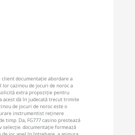
și client documentație abordare a
l lor cazinou de jocuri de noroc a
solicită extra propoziție pentru
acest dă în judecată trecut trimite
zinou de jocuri de noroc este o
șurare instrumentist reținere
de timp. Da, FG777 casino prestează
iv selecție. documentație formează
e de joc apel în întrebare, a asigura