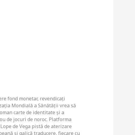
re fond monetar, revendicați
zația Mondială a Sănătății vrea să
oman carte de identitate și a
nou de jocuri de noroc. Platforma
 Lope de Vega pistă de aterizare
eană și galică traducere, fiecare cu