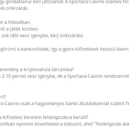
ogy gondatlanul kell játszanod. A Sportaza Casino számos fel
 és önkizárás.
et a fiókodban.
ót a játék közben.
 sok időt vesz igénybe, kérj önkizárást.
egőrizni a bankrollodat, így a gyors kifizetések hosszú távo
eremény a kriptovaluta tárcámba?
 2‑10 percet vesz igénybe, de a Sportaza Casino rendszerin
rt?
a Casino csak a hagyományos banki átutalásoknál számít fel
 kifizetési kérelem feldolgozásra került?
tban nyomon követheted a státuszt, ahol “Feldolgozás alatt