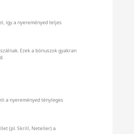
el, így a nyereményed teljes
kuszálnak. Ezek a bónuszok gyakran
d.
eti a nyereményed tényleges
et (pl. Skrill, Neteller) a