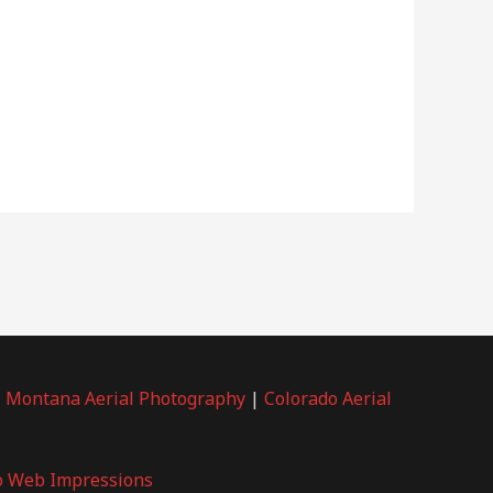
|
Montana Aerial Photography
|
Colorado Aerial
o Web Impressions