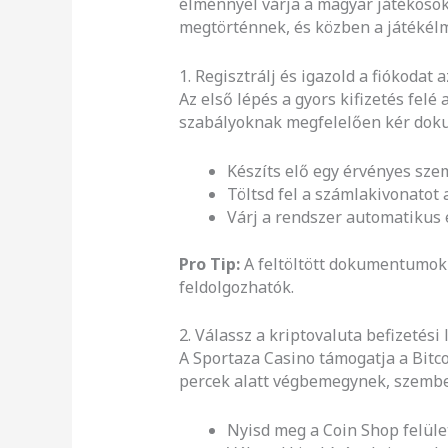
élménnyel várja a magyar játékosok
megtörténnek, és közben a játékélm
1. Regisztrálj és igazold a fiókodat 
Az első lépés a gyors kifizetés felé
szabályoknak megfelelően kér dokum
Készíts elő egy érvényes szem
Töltsd fel a számlakivonatot
Várj a rendszer automatikus e
Pro Tip:
A feltöltött dokumentumok 
feldolgozhatók.
2. Válassz a kriptovaluta befizetési
A Sportaza Casino támogatja a Bitc
percek alatt végbemegynek, szembe
Nyisd meg a Coin Shop felüle