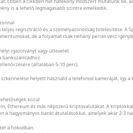
at. Ebben a cikkben hat hatékony módszert mutatunk be, ame
ény is a lehető legmagasabb szintre emelkedik.
azonnal
 a teljes regisztráció és a személyazonosság hitelesítése. A
entumokat, de a folyamat csak néhány percet vesz igénybe,
élyi igazolványt vagy útlevelet.
 a bankszámládhoz.
llenőrzésére (általában 5‑10 perc).
szkennelése helyett használd a telefonod kameráját, így a 
 lehetőségek közül
oin, Ethereum és más népszerű kriptovalutákat. A kriptókkal
n a hagyományos banki átutalásokkal, amelyek akár 2‑3 nap
tét a fiókodban.