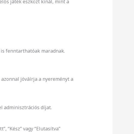
elős játék eszközt kínál, mint a
n is fenntarthatóak maradnak.
t azonnal jóváírja a nyereményt a
 adminisztrációs díjat.
”, “Kész” vagy “Elutasítva”