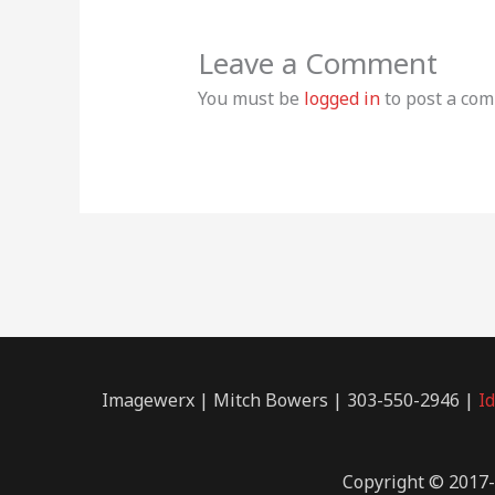
Leave a Comment
You must be
logged in
to post a co
Imagewerx | Mitch Bowers | 303-550-2946 |
I
Copyright © 2017-