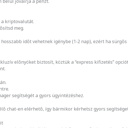
belül jóváírja a pénzt.
 a kriptovalutát.
rősítsd meg.
 hosszabb időt vehetnek igénybe (1‑2 nap), ezért ha sürgős 
luzív előnyöket biztosít, köztük a “express kifizetés” opci
nt.
án.
ntre.
nager segítségét a gyors ügyintézéshez.
élő chat-en elérhető, így bármikor kérhetsz gyors segítséget
it