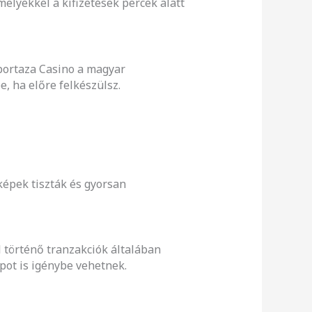
lyekkel a kifizetések percek alatt
 Sportaza Casino a magyar
 ha előre felkészülsz.
képek tiszták és gyorsan
 történő tranzakciók általában
ot is igénybe vehetnek.