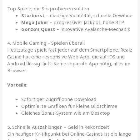
Top‑Spiele, die Sie probieren sollten
Starburst
– niedrige Volatilität, schnelle Gewinne
Mega Joker
– progressiver Jackpot, hohe RTP
Gonzo’s Quest
– innovative Avalanche‑Mechanik
4. Mobile Gaming – Spielen überall
Heutzutage spielt fast jeder auf dem Smartphone. Realz
Casino hat eine responsive Web‑App, die auf iOS und
Android flüssig läuft. Keine separate App nötig, alles im
Browser.
Vorteile:
Sofortiger Zugriff ohne Download
Optimierte Grafiken für kleine Bildschirme
Gleiches Bonus‑System wie am Desktop
5. Schnelle Auszahlungen – Geld in Rekordzeit
Ein häufiger Kritikpunkt bei Online‑Casinos ist die lange