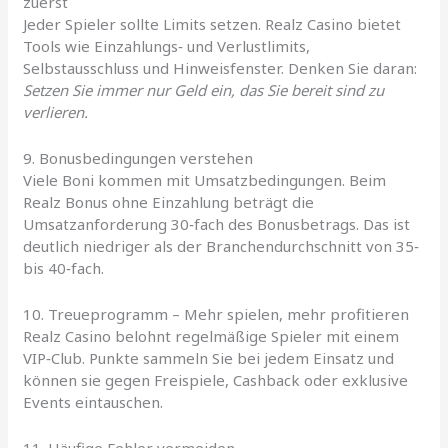
zuerst
Jeder Spieler sollte Limits setzen. Realz Casino bietet
Tools wie Einzahlungs‑ und Verlustlimits,
Selbstausschluss und Hinweisfenster. Denken Sie daran:
Setzen Sie immer nur Geld ein, das Sie bereit sind zu
verlieren.
9. Bonusbedingungen verstehen
Viele Boni kommen mit Umsatzbedingungen. Beim
Realz Bonus ohne Einzahlung beträgt die
Umsatzanforderung 30‑fach des Bonusbetrags. Das ist
deutlich niedriger als der Branchendurchschnitt von 35‑
bis 40‑fach.
10. Treueprogramm – Mehr spielen, mehr profitieren
Realz Casino belohnt regelmäßige Spieler mit einem
VIP‑Club. Punkte sammeln Sie bei jedem Einsatz und
können sie gegen Freispiele, Cashback oder exklusive
Events eintauschen.
11. Häufige Fehler vermeiden