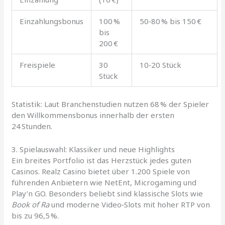
Einzahlungsbonus
100 %
50‑80 % bis 150 €
bis
200 €
Freispiele
30
10‑20 Stück
Stück
Statistik: Laut Branchenstudien nutzen 68 % der Spieler
den Willkommensbonus innerhalb der ersten
24 Stunden.
3. Spielauswahl: Klassiker und neue Highlights
Ein breites Portfolio ist das Herzstück jedes guten
Casinos. Realz Casino bietet über 1.200 Spiele von
führenden Anbietern wie NetEnt, Microgaming und
Play’n GO. Besonders beliebt sind klassische Slots wie
Book of Ra
und moderne Video‑Slots mit hoher RTP von
bis zu 96,5 %.