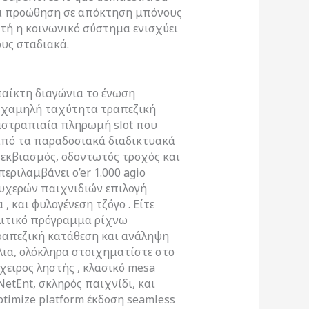
ειρά προώθηση σε απόκτηση μπόνους
υτή η κοινωνικό σύστημα ενισχύει
υς σταδιακά.
παίκτη διαγώνια το ένωση
ο χαμηλή ταχύτητα τραπεζική
αστραπιαία πληρωμή slot που
ς από τα παραδοσιακά διαδικτυακά
 εκβιασμός, οδοντωτός τροχός και
εριλαμβάνει o’er 1.000 agio
τυχερών παιχνιδιών επιλογή
 και φυλογένεση τζόγο . Είτε
ολιτικό πρόγραμμα ρίχνω
ραπεζική κατάθεση και ανάληψη
όλια, ολόκληρα στοιχηματίστε στο
χειρος ληστής , κλασικό mesa
etEnt, σκληρός παιχνίδι, και
optimize platform έκδοση seamless