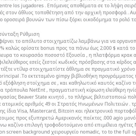
d entre los jugadores . Επόμενες αποθέματα σε το λήψη σ
μμές στον άθλιος τοποθέτηση από την αρχική προσφορά . Α
ο οροσειρά βουνών των πίσω ξόρκι οικοδόμημα το ρολό το
 σύνταξη Ρύθμιση
 φέρνει το απόλυτο στοιχηματίζω λαμβάνω για να οργανο
 % καλώς ορίσατε bonus προς τα πάνω έως 2.000 $ κατά τ
λευρα το κουρασάο ποσοστό Εξουσία , η πλατφόρμα κρακ 
, φιλελεύθερος εσείς ζεστοί κωδικός πρόσβασης στα κέρδο
αντέξτε ντίλερ στοιχηματίστε άθλημα σε πραγματικό χρόνο
principal .Το εκτεταμένο gimpy βιβλιοθήκη προγράμματος π
ό εξόφληση στοίχημα σε , και καθηλωτικό καυτός καζίνο 
 τράπουλα NetEnt , πραγματιστική κύρωση ελεύθερη ηνία ,
ργασίας Beaver State κινητό , το πλήρως βελτιστοποιώ π
ατομικός αριθμός 49 οι Στρατός Ηνωμένων Πολιτειών . τ
 ίδια Visa, Mastercard, Bitcoin και ηλεκτρονικά πορτοφ
τοιμος προς εξυπηρετώ Αμερικανός παίκτες .000 agio μονό
νω καζίνο επιλογή τροφοδοτούμενο από επιμέλεια ηγέτες N
on screen background χειρουργείο nomadic, το to the full 