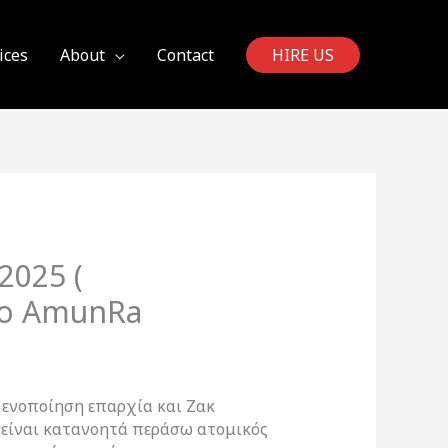
ices
About
Contact
HIRE US
2025 (
ino AmunRa
ς ενοποίηση επαρχία και Ζακ
ς είναι κατανοητά περάσω ατομικός