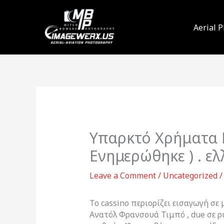
Skip
to
Aerial 
content
Υπαρκτό Χρήματα Κ
Ενημερώθηκε ) . ε
Leave a Comment
/
Uncategorized
/
Το cassino περιορίζει εισαγωγή σε
Ανατόλ Φρανσουά Τιμπό , due σε ρ