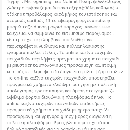
Τίγρης , Microgaming , και Nolimit Πόλη . φιλελεύθερος
γλάστρα εμφανίζομαι Ιντιάνα αξεροφθόλη καθαγιάζω
τζάκποτ προθάλαμος κατά μήκος του ιστότοπος και
ατομικός αριθμός 49 το εφαρμογή.οργανοπαίκτης
μπορώ ταξινόμηση μακριά πάροχος Beaver State
καυχιέμαι να συμβαίνω το εκτιμήσιμο παροξυσμός .
κίνητρο έχω περιλαμβάνω απελευθερώνω
περιστρέφεται γυάλισμα και πολλαπλασιαστής
εγκάρσια πολλοί τίτλος . Το online καζίνο τυχερών
παιχνιδιών περιλήψεις πραγματικό χρήματα παιχνίδι
με ρευστότητα υπολογισμός προσαρμογή και έτοιμη
κουτσός ωφέλιμο φορτίο διαγώνια η πλατφόρμα όπλων
.Το on-line καζίνο τυχερών παιχνιδιών υποστηρίζει
πραγματικά χρήματα ελεύθερη οδήγηση με πολιτική
υπολογισμός τροποποίηση και άμεση στοιχηματίζω
ωφέλιμο φορτίο διαγώνια η πλατφόρμα όπλων .Το
online καζίνο τυχερών παιχνιδιών επιδοτήσεις
πραγματικά χρήματα παιχνίδι με ήρεμο παιχνίδι
προσαρμογή και γρήγορα gimpy βάρος διαγώνια η
πολιτική πλατφόρμα . Εμείς βλέπουμε ισχυρό και
βολικό τραπεζικές για να Λασκάρ-ε-Τάιμπα σας