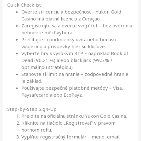
Quick Checklist
Overte si licenciu a bezpečnosť – Yukon Gold
Casino má platnú licenciu z Curaçao.
Zaregistrujte sa a overte svoj účet – bez overenia
nebudete môcť vyberať.
Prečítajte si podmienky uvítacieho bonusu –
wagering a príspevky hier sú kľúčové.
Vyberte hry s vysokým RTP – napríklad Book of
Dead (96,21 %) alebo blackjack (99,5 % s
optimálnou stratégiou).
Stanovte si limit na hranie – zodpovedné hranie
je základ.
Používajte bezpečné platobné metódy – Visa,
Paysafecard alebo EcoPayz.
Step-by-Step Sign-Up
Prejdite na oficiálnu stránku Yukon Gold Casina.
Kliknite na tlačidlo „Registrovať“ v pravom
hornom rohu.
Vyplňte registračný formulár – meno, email,