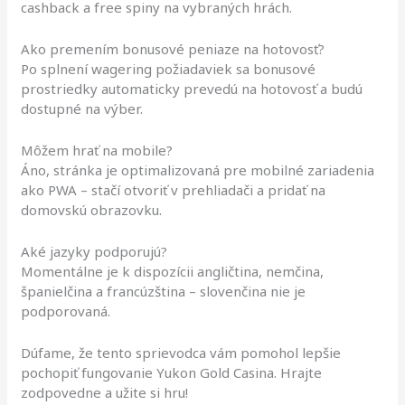
cashback a free spiny na vybraných hrách.
Ako premením bonusové peniaze na hotovosť?
Po splnení wagering požiadaviek sa bonusové
prostriedky automaticky prevedú na hotovosť a budú
dostupné na výber.
Môžem hrať na mobile?
Áno, stránka je optimalizovaná pre mobilné zariadenia
ako PWA – stačí otvoriť v prehliadači a pridať na
domovskú obrazovku.
Aké jazyky podporujú?
Momentálne je k dispozícii angličtina, nemčina,
španielčina a francúzština – slovenčina nie je
podporovaná.
Dúfame, že tento sprievodca vám pomohol lepšie
pochopiť fungovanie Yukon Gold Casina. Hrajte
zodpovedne a užite si hru!