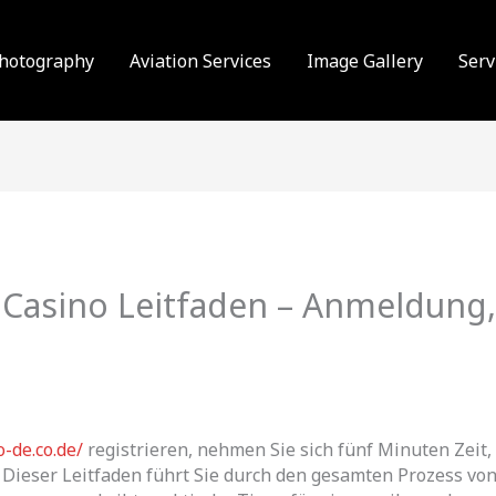
Photography
Aviation Services
Image Gallery
Serv
Casino Leitfaden – Anmeldung
-de.co.de/
registrieren, nehmen Sie sich fünf Minuten Zeit,
 Dieser Leitfaden führt Sie durch den gesamten Prozess vo