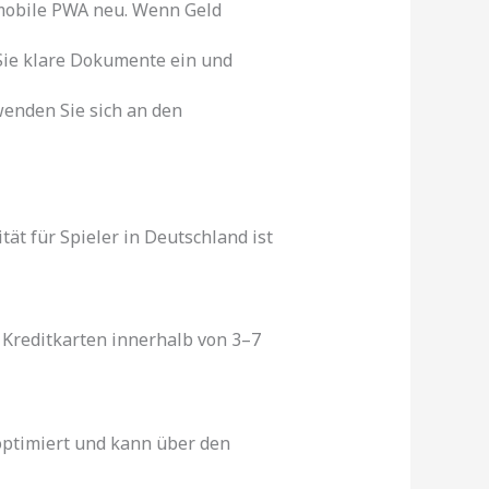
s mobile PWA neu. Wenn Geld
Sie klare Dokumente ein und
wenden Sie sich an den
tät für Spieler in Deutschland ist
Kreditkarten innerhalb von 3–7
 optimiert und kann über den