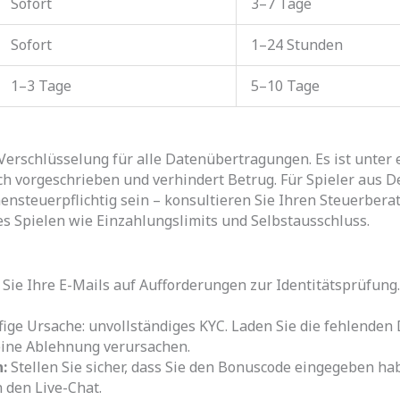
Sofort
3–7 Tage
Sofort
1–24 Stunden
1–3 Tage
5–10 Tage
erschlüsselung für alle Datenübertragungen. Es ist unter e
ich vorgeschrieben und verhindert Betrug. Für Spieler aus D
teuerpflichtig sein – konsultieren Sie Ihren Steuerberate
s Spielen wie Einzahlungslimits und Selbstausschluss.
ie Ihre E-Mails auf Aufforderungen zur Identitätsprüfung.
ige Ursache: unvollständiges KYC. Laden Sie die fehlende
ne Ablehnung verursachen.
:
Stellen Sie sicher, dass Sie den Bonuscode eingegeben h
n den Live-Chat.