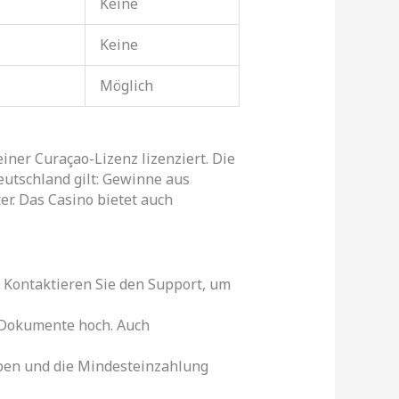
Keine
Keine
Möglich
iner Curaçao-Lizenz lizenziert. Die
eutschland gilt: Gewinne aus
r. Das Casino bietet auch
 Kontaktieren Sie den Support, um
n Dokumente hoch. Auch
aben und die Mindesteinzahlung