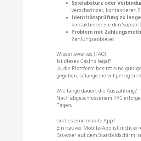
Spielabsturz oder Verbindu
verschwindet, kontaktieren S
Identitätsprüfung zu lange
kontaktieren Sie den Support 
Problem mit Zahlungsmeth
Zahlungsanbieter.
Wissenswertes (FAQ)
Ist dieses Casino legal?
Ja, die Plattform besitzt eine gülti
gegeben, solange sie volljährig sind
Wie lange dauert die Auszahlung?
Nach abgeschlossenem KYC erfolgen
Tagen.
Gibt es eine mobile App?
Ein nativer Mobile-App ist nicht er
Browser auf dem Startbildschirm in