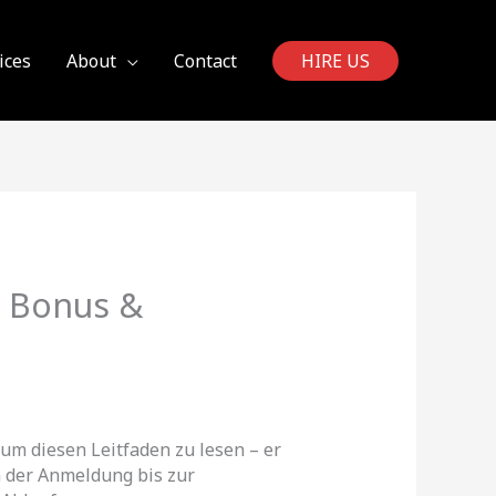
ices
About
Contact
HIRE US
, Bonus &
 um diesen Leitfaden zu lesen – er
n der Anmeldung bis zur