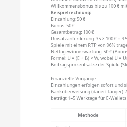
Willkommensbonus bis zu 100 € mit
Beispielrechnung:
Einzahlung: 50 €
Bonus: 50 €
Gesamtbetrag: 100 €
Umsatzanforderung: 35 × 100 € = 3.
Spiele mit einem RTP von 96% tragen 
Nettogewinnerwartung: 50 € (Bonus) 
Formel: U = (E + B) × W, wobei U = 
Beitragsprozentsätze der Spiele (Sl
Finanzielle Vorgänge
Einzahlungen erfolgen sofort und si
Banküberweisung (dauert länger). 
beträgt 1–5 Werktage für E-Wallets,
Methode