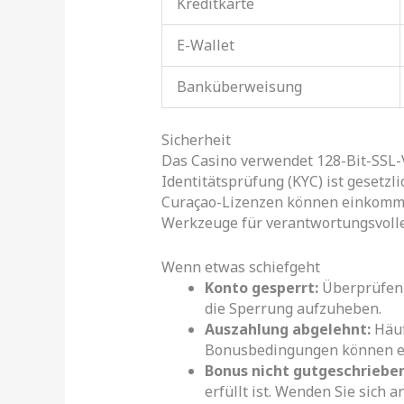
Kreditkarte
E-Wallet
Banküberweisung
Sicherheit
Das Casino verwendet 128-Bit-SSL-V
Identitätsprüfung (KYC) ist gesetzl
Curaçao-Lizenzen können einkommens
Werkzeuge für verantwortungsvolle
Wenn etwas schiefgeht
Konto gesperrt:
Überprüfen S
die Sperrung aufzuheben.
Auszahlung abgelehnt:
Häuf
Bonusbedingungen können ei
Bonus nicht gutgeschrieben
erfüllt ist. Wenden Sie sich a