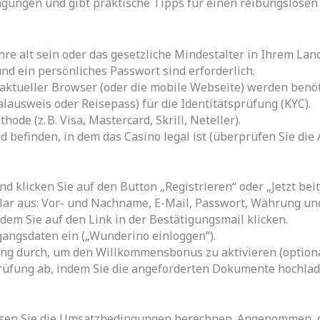
gungen und gibt praktische Tipps für einen reibungslosen 
re alt sein oder das gesetzliche Mindestalter in Ihrem Land
nd ein persönliches Passwort sind erforderlich.
n aktueller Browser (oder die mobile Webseite) werden benöt
lausweis oder Reisepass) für die Identitätsprüfung (KYC).
de (z. B. Visa, Mastercard, Skrill, Neteller).
 befinden, in dem das Casino legal ist (überprüfen Sie die 
nd klicken Sie auf den Button „Registrieren“ oder „Jetzt beit
lar aus: Vor- und Nachname, E-Mail, Passwort, Währung un
ndem Sie auf den Link in der Bestätigungsmail klicken.
gangsdaten ein („Wunderino einloggen“).
ung durch, um den Willkommensbonus zu aktivieren (optiona
prüfung ab, indem Sie die angeforderten Dokumente hochla
sen Sie die Umsatzbedingungen berechnen. Angenommen, d