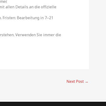
mer.
 allen Details an die offizielle
. Fristen: Bearbeitung in 7–21
rstehen. Verwenden Sie immer die
Next Post
→