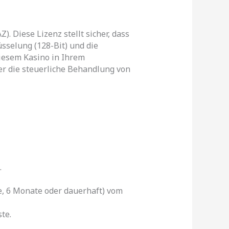
. Diese Lizenz stellt sicher, dass
sselung (128-Bit) und die
iesem Kasino in Ihrem
r die steuerliche Behandlung von
.
e, 6 Monate oder dauerhaft) vom
te.