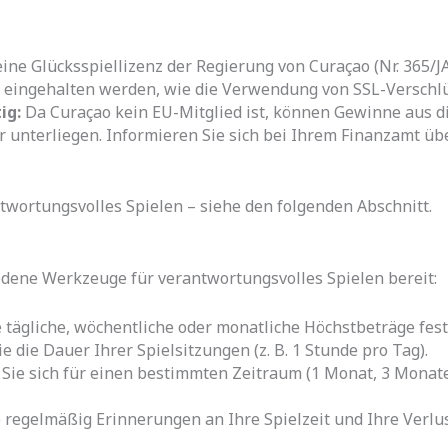
e Glücksspiellizenz der Regierung von Curaçao (Nr. 365/JAZ)
 eingehalten werden, wie die Verwendung von SSL-Verschlü
ig:
Da Curaçao kein EU-Mitglied ist, können Gewinne aus d
unterliegen. Informieren Sie sich bei Ihrem Finanzamt übe
twortungsvolles Spielen – siehe den folgenden Abschnitt.
edene Werkzeuge für verantwortungsvolles Spielen bereit:
 tägliche, wöchentliche oder monatliche Höchstbeträge fest
 die Dauer Ihrer Spielsitzungen (z. B. 1 Stunde pro Tag).
Sie sich für einen bestimmten Zeitraum (1 Monat, 3 Monat
 regelmäßig Erinnerungen an Ihre Spielzeit und Ihre Verlus