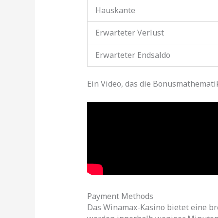
Hauskante
Erwarteter Verlust
Erwarteter Endsaldo
Ein Video, das die Bonusmathematik v
Payment Methods
Das Winamax-Kasino bietet eine br