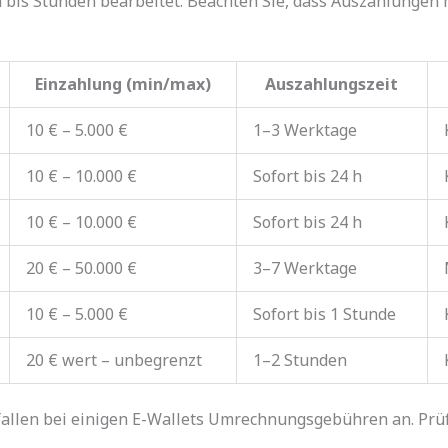
bis Stunden bearbeitet. Beachten Sie, dass Auszahlungen m
Einzahlung (min/max)
Auszahlungszeit
10 € – 5.000 €
1–3 Werktage
10 € – 10.000 €
Sofort bis 24 h
10 € – 10.000 €
Sofort bis 24 h
20 € – 50.000 €
3–7 Werktage
10 € – 5.000 €
Sofort bis 1 Stunde
20 € wert – unbegrenzt
1–2 Stunden
allen bei einigen E-Wallets Umrechnungsgebühren an. Prüf