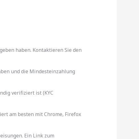
egeben haben. Kontaktieren Sie den
 haben und die Mindesteinzahlung
dig verifiziert ist (KYC
iert am besten mit Chrome, Firefox
weisungen. Ein Link zum