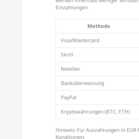
werden innerhalb weniger Minuten 
Einzahlungen.
Methode
Visa/Mastercard
Skrill
Neteller
Banküberweisung
PayPal
Kryptowährungen (BTC, ETH)
Hinweis: Für Auszahlungen in EUR f
Konditionen.