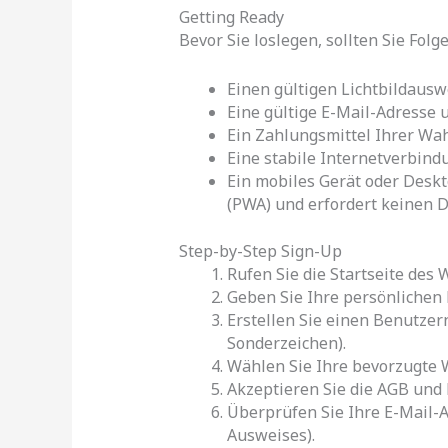
Getting Ready
Bevor Sie loslegen, sollten Sie Folg
Einen gültigen Lichtbildausw
Eine gültige E-Mail-Adresse 
Ein Zahlungsmittel Ihrer Wah
Eine stabile Internetverbin
Ein mobiles Gerät oder Desk
(PWA) und erfordert keinen 
Step-by-Step Sign-Up
Rufen Sie die Startseite des 
Geben Sie Ihre persönlichen
Erstellen Sie einen Benutze
Sonderzeichen).
Wählen Sie Ihre bevorzugte
Akzeptieren Sie die AGB und be
Überprüfen Sie Ihre E-Mail-
Ausweises).