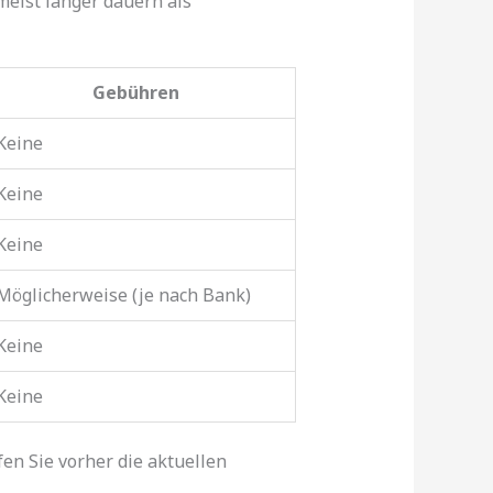
eist länger dauern als
Gebühren
Keine
Keine
Keine
Möglicherweise (je nach Bank)
Keine
Keine
en Sie vorher die aktuellen