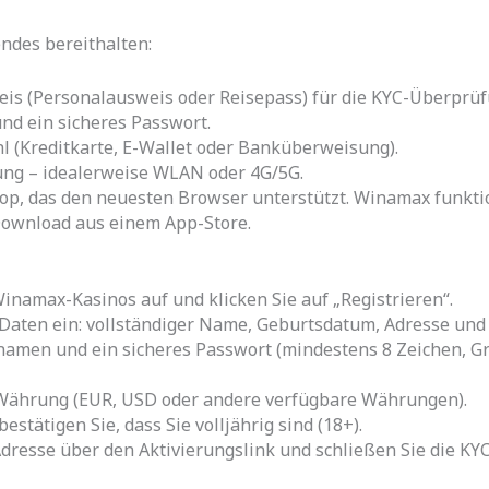
endes bereithalten:
eis (Personalausweis oder Reisepass) für die KYC-Überprüf
und ein sicheres Passwort.
l (Kreditkarte, E-Wallet oder Banküberweisung).
dung – idealerweise WLAN oder 4G/5G.
top, das den neuesten Browser unterstützt. Winamax funkti
Download aus einem App-Store.
Winamax-Kasinos auf und klicken Sie auf „Registrieren“.
 Daten ein: vollständiger Name, Geburtsdatum, Adresse und
rnamen und ein sicheres Passwort (mindestens 8 Zeichen, G
 Währung (EUR, USD oder andere verfügbare Währungen).
stätigen Sie, dass Sie volljährig sind (18+).
Adresse über den Aktivierungslink und schließen Sie die K