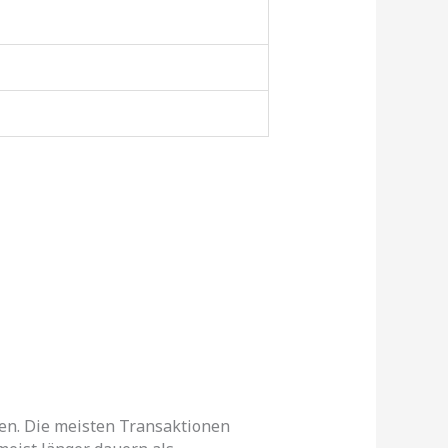
en. Die meisten Transaktionen