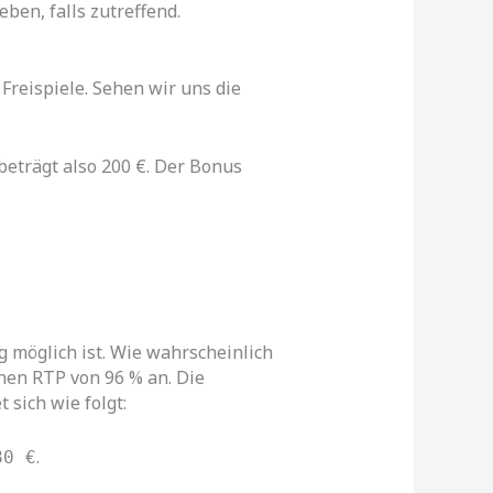
ben, falls zutreffend.
reispiele. Sehen wir uns die
beträgt also 200 €. Der Bonus
 möglich ist. Wie wahrscheinlich
chen RTP von 96 % an. Die
sich wie folgt:
.
80 €