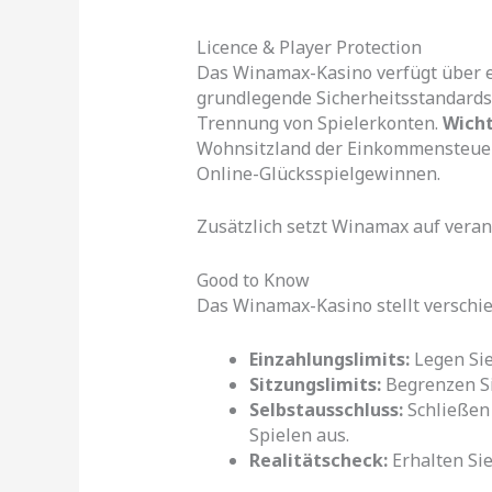
Licence & Player Protection
Das Winamax-Kasino verfügt über ein
grundlegende Sicherheitsstandards
Trennung von Spielerkonten.
Wicht
Wohnsitzland der Einkommensteuer 
Online-Glücksspielgewinnen.
Zusätzlich setzt Winamax auf veran
Good to Know
Das Winamax-Kasino stellt verschi
Einzahlungslimits:
Legen Sie
Sitzungslimits:
Begrenzen Sie
Selbstausschluss:
Schließen 
Spielen aus.
Realitätscheck:
Erhalten Sie