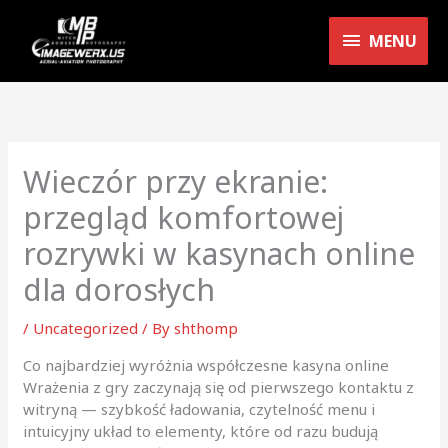
Skip
MENU
to
MENU
content
Wieczór przy ekranie:
przegląd komfortowej
rozrywki w kasynach online
dla dorosłych
/
Uncategorized
/ By
shthomp
Co najbardziej wyróżnia współczesne kasyna online
Wrażenia z gry zaczynają się od pierwszego kontaktu z
witryną — szybkość ładowania, czytelność menu i
intuicyjny układ to elementy, które od razu budują