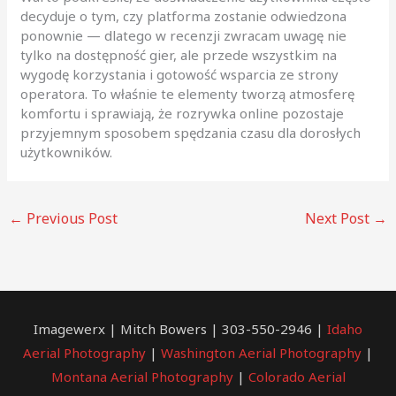
decyduje o tym, czy platforma zostanie odwiedzona
ponownie — dlatego w recenzji zwracam uwagę nie
tylko na dostępność gier, ale przede wszystkim na
wygodę korzystania i gotowość wsparcia ze strony
operatora. To właśnie te elementy tworzą atmosferę
komfortu i sprawiają, że rozrywka online pozostaje
przyjemnym sposobem spędzania czasu dla dorosłych
użytkowników.
←
Previous Post
Next Post
→
Imagewerx | Mitch Bowers | 303-550-2946 |
Idaho
Aerial Photography
|
Washington Aerial Photography
|
Montana Aerial Photography
|
Colorado Aerial