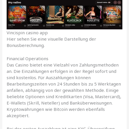
Vincispin casino app
Hier sehen Sie eine visuelle Darstellung der
Bonusberechnung.
Financial Operations
Das Casino bietet eine Vielzahl von Zahlungsmethoden
an. Die Einzahlungen erfolgen in der Regel sofort und
sind kostenlos. Für Auszahlungen können
Bearbeitungszeiten von 24 Stunden bis zu 5 Werktagen
anfallen, abhängig von der gewählten Methode. Einige
beliebte Optionen sind Kreditkarten (Visa, Mastercard),
E-Wallets (Skrill, Neteller) und Banküberweisungen.
Kryptowährungen wie Bitcoin werden ebenfalls
akzeptiert.
Bei der ersten Auszahlung ist eine KYC-Überprüfung