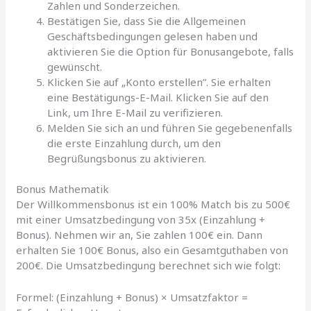
Zahlen und Sonderzeichen.
Bestätigen Sie, dass Sie die Allgemeinen
Geschäftsbedingungen gelesen haben und
aktivieren Sie die Option für Bonusangebote, falls
gewünscht.
Klicken Sie auf „Konto erstellen”. Sie erhalten
eine Bestätigungs-E-Mail. Klicken Sie auf den
Link, um Ihre E-Mail zu verifizieren.
Melden Sie sich an und führen Sie gegebenenfalls
die erste Einzahlung durch, um den
Begrüßungsbonus zu aktivieren.
Bonus Mathematik
Der Willkommensbonus ist ein 100% Match bis zu 500€
mit einer Umsatzbedingung von 35x (Einzahlung +
Bonus). Nehmen wir an, Sie zahlen 100€ ein. Dann
erhalten Sie 100€ Bonus, also ein Gesamtguthaben von
200€. Die Umsatzbedingung berechnet sich wie folgt:
Formel: (Einzahlung + Bonus) × Umsatzfaktor =