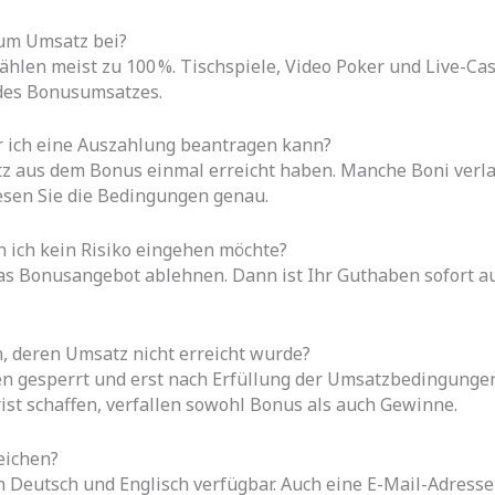
zum Umsatz bei?
zählen meist zu 100 %. Tischspiele, Video Poker und Live-Cas
 des Bonusumsatzes.
r ich eine Auszahlung beantragen kann?
tz aus dem Bonus einmal erreicht haben. Manche Boni ver
 Lesen Sie die Bedingungen genau.
 ich kein Risiko eingehen möchte?
das Bonusangebot ablehnen. Dann ist Ihr Guthaben sofort au
, deren Umsatz nicht erreicht wurde?
n gesperrt und erst nach Erfüllung der Umsatzbedingungen 
ist schaffen, verfallen sowohl Bonus als auch Gewinne.
eichen?
n Deutsch und Englisch verfügbar. Auch eine E-Mail-Adresse