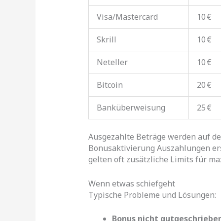
Visa/Mastercard
10 €
Skrill
10 €
Neteller
10 €
Bitcoin
20 €
Banküberweisung
25 €
Ausgezahlte Beträge werden auf de
Bonusaktivierung Auszahlungen ers
gelten oft zusätzliche Limits für m
Wenn etwas schiefgeht
Typische Probleme und Lösungen:
Bonus nicht gutgeschrieben