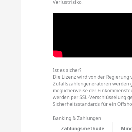
Verlustrisiko.
Ist es sicher?
Die Lizenz wird von der Regierung v
Zufallszahlengeneratoren werden g
möglicherweise der Einkommensteue
werden per SSL-Verschlüsselung ges
Sicherheitsstandards für ein Offs
Banking & Zahlungen
Zahlungsmethode
Mind