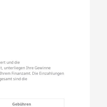
ert und die
t, unterliegen Ihre Gewinne
 Ihrem Finanzamt. Die Einzahlungen
gesamt sind die
Gebühren