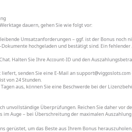
ung
 Werktage dauern, gehen Sie wie folgt vor:
bleibende Umsatzanforderungen – ggf. ist der Bonus noch n
YC-Dokumente hochgeladen und bestätigt sind. Ein fehlender 
Chat. Halten Sie Ihre Account-ID und den Auszahlungsbetra
liefert, senden Sie eine E-Mail an support@viggoslots.com (
rist von 24 Stunden.
7 Tagen aus, können Sie eine Beschwerde bei der Lizenzbeh
h unvollständige Überprüfungen. Reichen Sie daher vor de
its im Auge – bei Überschreitung der maximalen Auszahlung 
ens gerüstet, um das Beste aus Ihrem Bonus herauszuholen