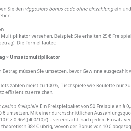
ben Sie den
viggoslots bonus code ohne einzahlung
ein und
eben.
en
Multiplikator versehen. Beispiel: Sie erhalten 25 € Freisp
etrag). Die Formel lautet:
g × Umsatzmultiplikator
esen Betrag müssen Sie umsetzen, bevor Gewinne ausgezahlt
lots zählen meist zu 100 %, Tischspiele wie Roulette nur zu 
 effizient zu erreichen.
 casino freispiele
: Ein Freispielpaket von 50 Freispielen à 
0 € umsetzen. Mit einer durchschnittlichen Auszahlungsquot
€ × 0,96^((400/10)?) – vereinfacht: nach jedem Einsatz ver
bt theoretisch 384 € übrig, wovon der Bonus von 10 € abgezo