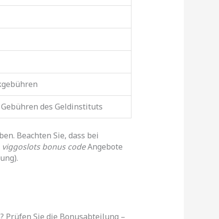
kgebühren
 Gebühren des Geldinstituts
en. Beachten Sie, dass bei
r
viggoslots bonus code
Angebote
ung).
 Prüfen Sie die Bonusabteilung –