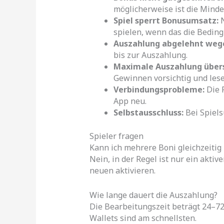
möglicherweise ist die Minde
Spiel sperrt Bonusumsatz:
N
spielen, wenn das die Beding
Auszahlung abgelehnt weg
bis zur Auszahlung.
Maximale Auszahlung übers
Gewinnen vorsichtig und lese
Verbindungsprobleme:
Die P
App neu.
Selbstausschluss:
Bei Spiels
Spieler fragen
Kann ich mehrere Boni gleichzeitig
Nein, in der Regel ist nur ein akti
neuen aktivieren.
Wie lange dauert die Auszahlung?
Die Bearbeitungszeit beträgt 24–7
Wallets sind am schnellsten.