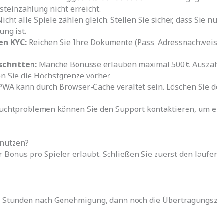
steinzahlung nicht erreicht.
icht alle Spiele zählen gleich. Stellen Sie sicher, dass Sie 
ung ist.
en KYC:
Reichen Sie Ihre Dokumente (Pass, Adressnachweis) 
chritten:
Manche Bonusse erlauben maximal 500 € Auszahl
n Sie die Höchstgrenze vorher.
WA kann durch Browser-Cache veraltet sein. Löschen Sie de
uchtproblemen können Sie den Support kontaktieren, um e
 nutzen?
ver Bonus pro Spieler erlaubt. Schließen Sie zuerst den lauf
2 Stunden nach Genehmigung, dann noch die Übertragungsz