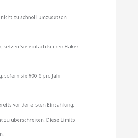
 nicht zu schnell umzusetzen.
n, setzen Sie einfach keinen Haken
, sofern sie 600 € pro Jahr
eits vor der ersten Einzahlung:
t zu überschreiten. Diese Limits
n.