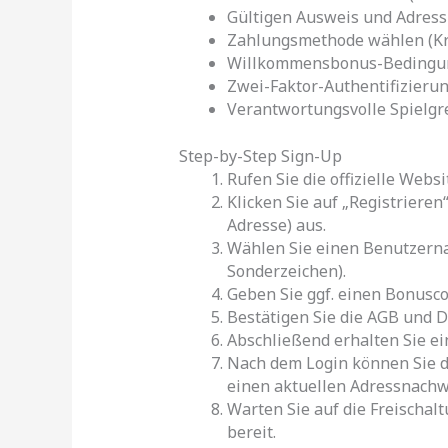
Gültigen Ausweis und Adress
Zahlungsmethode wählen (Kre
Willkommensbonus-Bedingun
Zwei-Faktor-Authentifizierun
Verantwortungsvolle Spielgre
Step-by-Step Sign-Up
Rufen Sie die offizielle Webs
Klicken Sie auf „Registriere
Adresse) aus.
Wählen Sie einen Benutzerna
Sonderzeichen).
Geben Sie ggf. einen Bonusco
Bestätigen Sie die AGB und 
Abschließend erhalten Sie ein
Nach dem Login können Sie di
einen aktuellen Adressnachw
Warten Sie auf die Freischal
bereit.