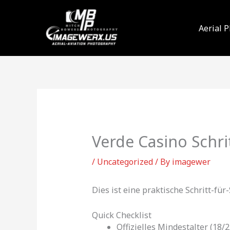
Skip
to
Aerial 
content
Verde Casino Schri
/
Uncategorized
/ By
imagewer
Dies ist eine praktische Schritt-fü
Quick Checklist
Offizielles Mindestalter (18/