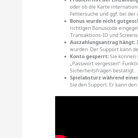
oder ob die Karte internation
Fehlersuche und ggf. bei der 
Bonus wurde nicht gutgesc
richtigen Bonuscode eingege
Transaktions-ID und Screens
Auszahlungsantrag hängt:
I
wurden. Der Support kann den
Konto gesperrt:
Sie können s
„Passwort vergessen“-Funktio
Sicherheitsfragen bestätigt.
Spielabsturz während einer
Sie den Support. Er kann den 