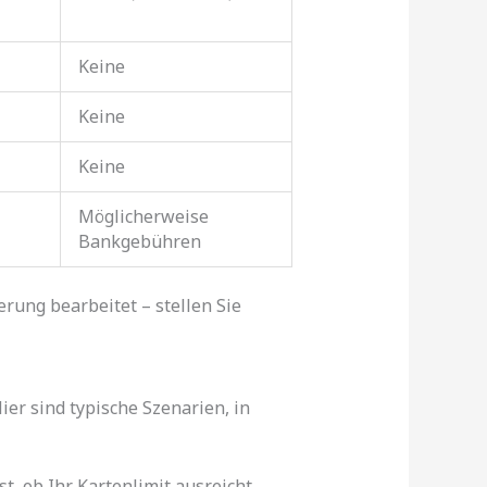
Keine
Keine
Keine
Möglicherweise
Bankgebühren
rung bearbeitet – stellen Sie
ier sind typische Szenarien, in
t, ob Ihr Kartenlimit ausreicht