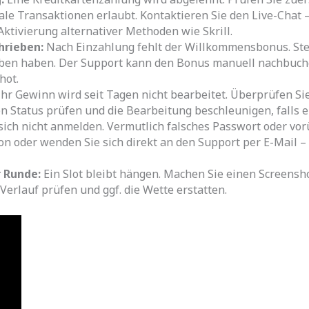
ale Transaktionen erlaubt. Kontaktieren Sie den Live-Chat –
Aktivierung alternativer Methoden wie Skrill.
hrieben:
Nach Einzahlung fehlt der Willkommensbonus. Stell
ben haben. Der Support kann den Bonus manuell nachbuche
hot.
hr Gewinn wird seit Tagen nicht bearbeitet. Überprüfen S
 Status prüfen und die Bearbeitung beschleunigen, falls er
ich nicht anmelden. Vermutlich falsches Passwort oder vo
n oder wenden Sie sich direkt an den Support per E-Mail – 
 Runde:
Ein Slot bleibt hängen. Machen Sie einen Screensh
Verlauf prüfen und ggf. die Wette erstatten.