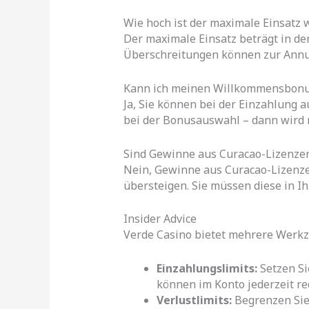
Wie hoch ist der maximale Einsatz
Der maximale Einsatz beträgt in der
Überschreitungen können zur Annul
Kann ich meinen Willkommensbonu
Ja, Sie können bei der Einzahlung 
bei der Bonusauswahl – dann wird 
Sind Gewinne aus Curacao-Lizenzen
Nein, Gewinne aus Curacao-Lizenzen 
übersteigen. Sie müssen diese in I
Insider Advice
Verde Casino bietet mehrere Werkze
Einzahlungslimits:
Setzen Si
können im Konto jederzeit re
Verlustlimits:
Begrenzen Sie,