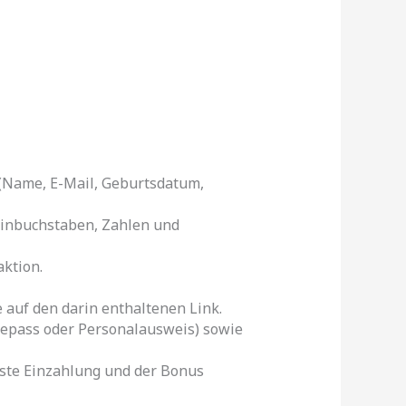
n (Name, E-Mail, Geburtsdatum,
einbuchstaben, Zahlen und
aktion.
e auf den darin enthaltenen Link.
isepass oder Personalausweis) sowie
rste Einzahlung und der Bonus