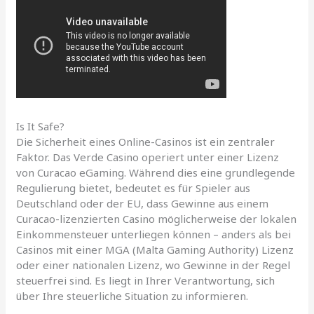
Is It Safe?
Die Sicherheit eines Online-Casinos ist ein zentraler
Faktor. Das Verde Casino operiert unter einer Lizenz
von Curacao eGaming. Während dies eine grundlegende
Regulierung bietet, bedeutet es für Spieler aus
Deutschland oder der EU, dass Gewinne aus einem
Curacao-lizenzierten Casino möglicherweise der lokalen
Einkommensteuer unterliegen können – anders als bei
Casinos mit einer MGA (Malta Gaming Authority) Lizenz
oder einer nationalen Lizenz, wo Gewinne in der Regel
steuerfrei sind. Es liegt in Ihrer Verantwortung, sich
über Ihre steuerliche Situation zu informieren.