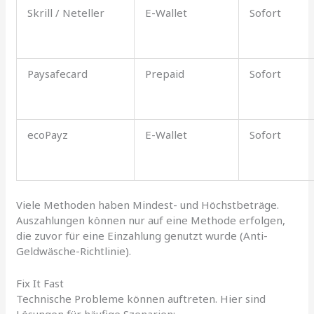
Skrill / Neteller
E-Wallet
Sofort
Paysafecard
Prepaid
Sofort
ecoPayz
E-Wallet
Sofort
Viele Methoden haben Mindest- und Höchstbeträge.
Auszahlungen können nur auf eine Methode erfolgen,
die zuvor für eine Einzahlung genutzt wurde (Anti-
Geldwäsche-Richtlinie).
Fix It Fast
Technische Probleme können auftreten. Hier sind
Lösungen für häufige Szenarien: