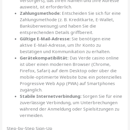
Versorgers), das Ihren Namen und Ihre Adresse
ausweist, ist erforderlich.
Zahlungsmethode:
Entscheiden Sie sich für eine
Zahlungsmethode (z. B. Kreditkarte, E-Wallet,
Banküberweisung) und haben Sie die
entsprechenden Details griffbereit.
Gültige E-Mail-Adresse:
Sie benötigen eine
aktive E-Mail-Adresse, um Ihr Konto zu
bestätigen und Kommunikation zu erhalten.
Gerätekompatibilität:
Das Verde casino online
ist über einen modernen Browser (Chrome,
Firefox, Safari) auf dem Desktop oder über die
mobile-optimierte Website bzw. ein potenzielles
Progressive Web App (PWA) auf Smartphones
zugänglich.
Stabile Internetverbindung:
Sorgen Sie für eine
zuverlässige Verbindung, um Unterbrechungen
während der Anmeldung oder Spielsitzungen zu
vermeiden.
Step-by-Step Sign-Up