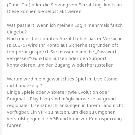
(Time-Out) oder die Setzung von Einzahlungslimits an.
Diese können Sie selbst aktivieren.
Was passiert, wenn ich meinen Login mehrmals falsch
eingebe?
Nach einer bestimmten Anzahl fehlerhafter Versuche
(z. B. 3-5) wird Ihr Konto aus Sicherheitsgründen oft
temporär gesperrt. Sie müssen dann die „Passwort
vergessen“-Funktion nutzen oder den Support
kontaktieren, um den Zugang wiederherzustellen.
Warum wird mein gewünschtes Spiel im Live Casino
nicht angezeigt?
Einige Spiele oder Anbieter (wie Evolution oder
Pragmatic Play Live) sind möglicherweise aufgrund
regionaler Lizenzbeschränkungen in Ihrem Land nicht
verfügbar. Ein VPN zu nutzen, um dies zu umgehen,
verstößt gegen die AGB und kann zur Kontosperrung
führen.