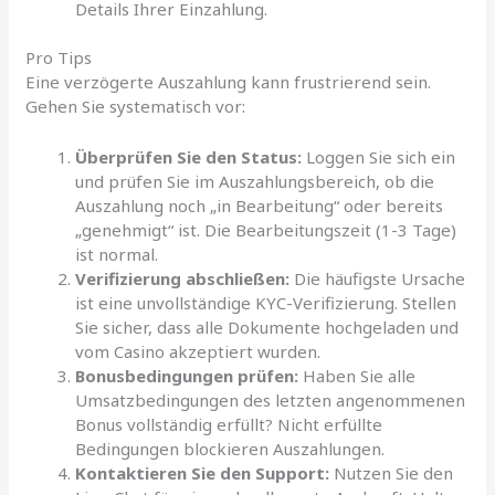
Details Ihrer Einzahlung.
Pro Tips
Eine verzögerte Auszahlung kann frustrierend sein.
Gehen Sie systematisch vor:
Überprüfen Sie den Status:
Loggen Sie sich ein
und prüfen Sie im Auszahlungsbereich, ob die
Auszahlung noch „in Bearbeitung“ oder bereits
„genehmigt“ ist. Die Bearbeitungszeit (1-3 Tage)
ist normal.
Verifizierung abschließen:
Die häufigste Ursache
ist eine unvollständige KYC-Verifizierung. Stellen
Sie sicher, dass alle Dokumente hochgeladen und
vom Casino akzeptiert wurden.
Bonusbedingungen prüfen:
Haben Sie alle
Umsatzbedingungen des letzten angenommenen
Bonus vollständig erfüllt? Nicht erfüllte
Bedingungen blockieren Auszahlungen.
Kontaktieren Sie den Support:
Nutzen Sie den