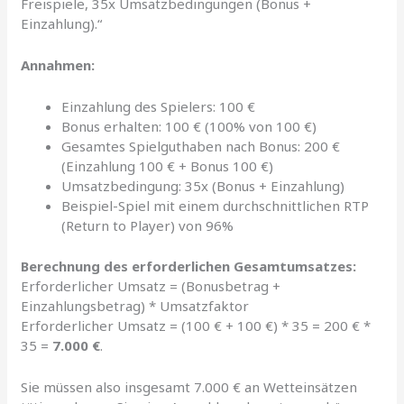
Freispiele, 35x Umsatzbedingungen (Bonus +
Einzahlung).“
Annahmen:
Einzahlung des Spielers: 100 €
Bonus erhalten: 100 € (100% von 100 €)
Gesamtes Spielguthaben nach Bonus: 200 €
(Einzahlung 100 € + Bonus 100 €)
Umsatzbedingung: 35x (Bonus + Einzahlung)
Beispiel-Spiel mit einem durchschnittlichen RTP
(Return to Player) von 96%
Berechnung des erforderlichen Gesamtumsatzes:
Erforderlicher Umsatz = (Bonusbetrag +
Einzahlungsbetrag) * Umsatzfaktor
Erforderlicher Umsatz = (100 € + 100 €) * 35 = 200 € *
35 =
7.000 €
.
Sie müssen also insgesamt 7.000 € an Wetteinsätzen