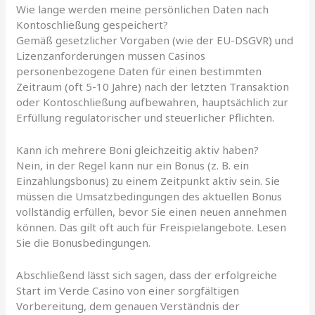
Wie lange werden meine persönlichen Daten nach
Kontoschließung gespeichert?
Gemäß gesetzlicher Vorgaben (wie der EU-DSGVR) und
Lizenzanforderungen müssen Casinos
personenbezogene Daten für einen bestimmten
Zeitraum (oft 5-10 Jahre) nach der letzten Transaktion
oder Kontoschließung aufbewahren, hauptsächlich zur
Erfüllung regulatorischer und steuerlicher Pflichten.
Kann ich mehrere Boni gleichzeitig aktiv haben?
Nein, in der Regel kann nur ein Bonus (z. B. ein
Einzahlungsbonus) zu einem Zeitpunkt aktiv sein. Sie
müssen die Umsatzbedingungen des aktuellen Bonus
vollständig erfüllen, bevor Sie einen neuen annehmen
können. Das gilt oft auch für Freispielangebote. Lesen
Sie die Bonusbedingungen.
Abschließend lässt sich sagen, dass der erfolgreiche
Start im Verde Casino von einer sorgfältigen
Vorbereitung, dem genauen Verständnis der