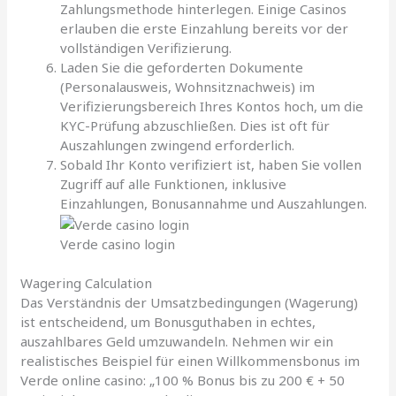
Zahlungsmethode hinterlegen. Einige Casinos
erlauben die erste Einzahlung bereits vor der
vollständigen Verifizierung.
Laden Sie die geforderten Dokumente
(Personalausweis, Wohnsitznachweis) im
Verifizierungsbereich Ihres Kontos hoch, um die
KYC-Prüfung abzuschließen. Dies ist oft für
Auszahlungen zwingend erforderlich.
Sobald Ihr Konto verifiziert ist, haben Sie vollen
Zugriff auf alle Funktionen, inklusive
Einzahlungen, Bonusannahme und Auszahlungen.
Verde casino login
Wagering Calculation
Das Verständnis der Umsatzbedingungen (Wagerung)
ist entscheidend, um Bonusguthaben in echtes,
auszahlbares Geld umzuwandeln. Nehmen wir ein
realistisches Beispiel für einen Willkommensbonus im
Verde online casino: „100 % Bonus bis zu 200 € + 50