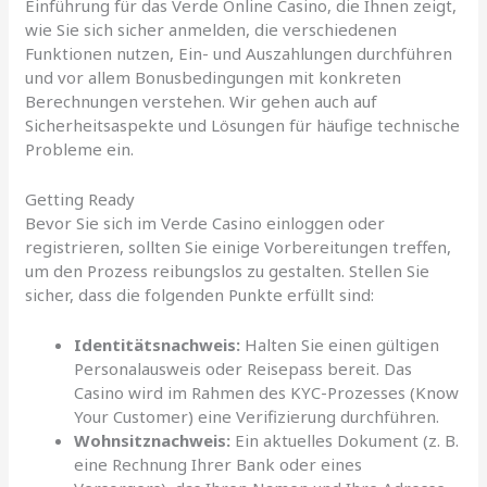
Einführung für das Verde Online Casino, die Ihnen zeigt,
wie Sie sich sicher anmelden, die verschiedenen
Funktionen nutzen, Ein- und Auszahlungen durchführen
und vor allem Bonusbedingungen mit konkreten
Berechnungen verstehen. Wir gehen auch auf
Sicherheitsaspekte und Lösungen für häufige technische
Probleme ein.
Getting Ready
Bevor Sie sich im Verde Casino einloggen oder
registrieren, sollten Sie einige Vorbereitungen treffen,
um den Prozess reibungslos zu gestalten. Stellen Sie
sicher, dass die folgenden Punkte erfüllt sind:
Identitätsnachweis:
Halten Sie einen gültigen
Personalausweis oder Reisepass bereit. Das
Casino wird im Rahmen des KYC-Prozesses (Know
Your Customer) eine Verifizierung durchführen.
Wohnsitznachweis:
Ein aktuelles Dokument (z. B.
eine Rechnung Ihrer Bank oder eines