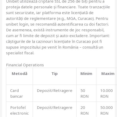
Unibet utilizează criptare SSL de 256 de biți pentru a
proteja datele personale și financiare. Toate tranzacțiile
sunt securizate, iar platforma este licențiată de
autorități de reglementare (e.g., MGA, Curacao). Pentru
unibet login, se recomandă autentificarea cu doi factori.
De asemenea, există instrumente de joc responsabil,
cum ar fi limite de depozit și auto-excludere. Important:
câștigurile de la cazinouri licențiate în Curacao pot fi
supuse impozitului pe venit în România – consultă un
specialist fiscal.
Financial Operations
Metodă
Tip
Minim
Maxim
Card
Depozit/Retragere
50
10.000
bancar
RON
RON
Portofel
Depozit/Retragere
20
50.000
electronic
RON
RON