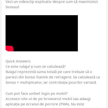
Vezi un videoclip explicativ despre cum să maximizezi
bonusul:
Quick Answers
Ce este rulajul și cum se calculează?
Rulajul reprezintă suma totală pe care trebuie să o
pariezi din bonus înainte de retragere. Se calculează ca
bonus × multiplicator, iar contribuția jocurilor variază.
Cum pot face unibet login pe mobil?
Accesezi site-ul de pe browserul mobil sau adaugi
aplicația pe ecranul de pornire (PWA). Nu este