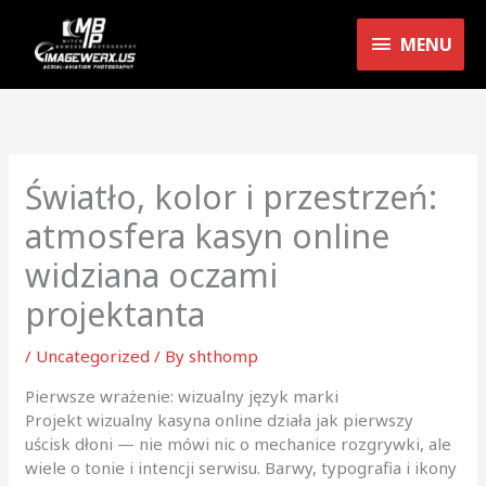
Skip
MENU
to
MENU
content
Światło, kolor i przestrzeń:
atmosfera kasyn online
widziana oczami
projektanta
/
Uncategorized
/ By
shthomp
Pierwsze wrażenie: wizualny język marki
Projekt wizualny kasyna online działa jak pierwszy
uścisk dłoni — nie mówi nic o mechanice rozgrywki, ale
wiele o tonie i intencji serwisu. Barwy, typografia i ikony