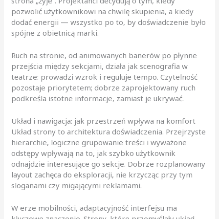
strona „żyje”. Projektanci decydują o tym, kiedy
pozwolić użytkownikowi na chwilę skupienia, a kiedy
dodać energii — wszystko po to, by doświadczenie było
spójne z obietnicą marki.
Ruch na stronie, od animowanych banerów po płynne
przejścia między sekcjami, działa jak scenografia w
teatrze: prowadzi wzrok i reguluje tempo. Czytelność
pozostaje priorytetem; dobrze zaprojektowany ruch
podkreśla istotne informacje, zamiast je ukrywać.
Układ i nawigacja: jak przestrzeń wpływa na komfort
Układ strony to architektura doświadczenia. Przejrzyste
hierarchie, logiczne grupowanie treści i wyważone
odstępy wpływają na to, jak szybko użytkownik
odnajdzie interesujące go sekcje. Dobrze rozplanowany
layout zachęca do eksploracji, nie krzycząc przy tym
sloganami czy migającymi reklamami.
W erze mobilności, adaptacyjność interfejsu ma
kluczowe znaczenie. Strony, które przemyślały układ