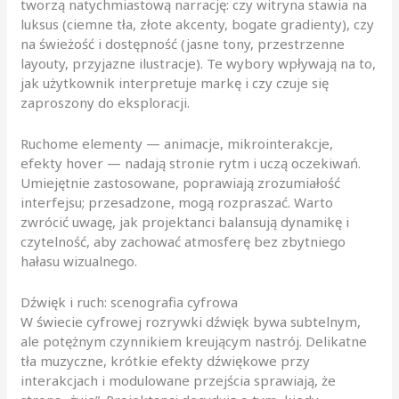
tworzą natychmiastową narrację: czy witryna stawia na
luksus (ciemne tła, złote akcenty, bogate gradienty), czy
na świeżość i dostępność (jasne tony, przestrzenne
layouty, przyjazne ilustracje). Te wybory wpływają na to,
jak użytkownik interpretuje markę i czy czuje się
zaproszony do eksploracji.
Ruchome elementy — animacje, mikrointerakcje,
efekty hover — nadają stronie rytm i uczą oczekiwań.
Umiejętnie zastosowane, poprawiają zrozumiałość
interfejsu; przesadzone, mogą rozpraszać. Warto
zwrócić uwagę, jak projektanci balansują dynamikę i
czytelność, aby zachować atmosferę bez zbytniego
hałasu wizualnego.
Dźwięk i ruch: scenografia cyfrowa
W świecie cyfrowej rozrywki dźwięk bywa subtelnym,
ale potężnym czynnikiem kreującym nastrój. Delikatne
tła muzyczne, krótkie efekty dźwiękowe przy
interakcjach i modulowane przejścia sprawiają, że