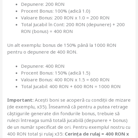
Depunere: 200 RON
Procent Bonus: 100% (adică 1.0)
Valoare Bonus: 200 RON x 1.0 = 200 RON
Total Jucabil în Cont: 200 RON (depunere) + 200
RON (bonus) = 400 RON
Un alt exemplu: bonus de 150% până la 1000 RON
pentru o depunere de 400 RON.
Depunere: 400 RON
Procent Bonus: 150% (adică 1.5)
Valoare Bonus: 400 RON x 1.5 = 600 RON
Total Jucabil: 400 RON + 600 RON = 1000 RON
Important:
Acești boni se acoperă cu condiții de mizare
(de exemplu, x35). Înseamnă că pentru a putea retrage
câștigurile generate din fondurile bonus, trebuie să
rulezi întreaga sumă totală jucabilă (depunere + bonus)
de un număr specificat de ori. Pentru exemplul nostru cu
400 RON total și rulaj x35:
Cerința de rulaj = 400 RON x