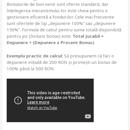
Bonusurile de bun venit sunt oferte standard, dar
înțelegerea mecanismului lor este cheia pentru o
gestionare eficientă a fondurilor. Cele mai frecvente
sunt ofertele de tip „depunere 100%” sau „depunere
150%”. Formula de calcul pentru suma totală disponibilă
pentru joc (înclusiv bonus) este:
Total Jucabil =
Depunere + (Depunere x Procent Bonus)
.
Exemplu practic de calcul:
Să presupunem că faci o
depunere inițială de 200 RON și primești un bonus de
100% până la 500 RON.