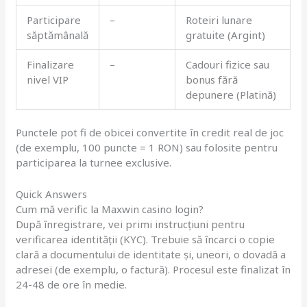
Participare
–
Roteiri lunare
săptămânală
gratuite (Argint)
Finalizare
–
Cadouri fizice sau
nivel VIP
bonus fără
depunere (Platină)
Punctele pot fi de obicei convertite în credit real de joc
(de exemplu, 100 puncte = 1 RON) sau folosite pentru
participarea la turnee exclusive.
Quick Answers
Cum mă verific la Maxwin casino login?
După înregistrare, vei primi instrucțiuni pentru
verificarea identității (KYC). Trebuie să încarci o copie
clară a documentului de identitate și, uneori, o dovadă a
adresei (de exemplu, o factură). Procesul este finalizat în
24-48 de ore în medie.